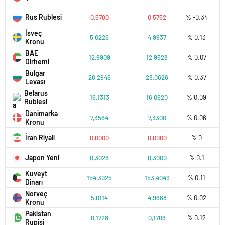
Rus Rublesi
0,5780
0,5752
% -0.34
İsveç
5,0226
4,9937
% 0.13
Kronu
BAE
12,9909
12,9528
% 0.07
Dirhemi
Bulgar
28,2946
28,0626
% 0.37
Levası
Belarus
16,1313
16,0620
% 0.09
Rublesi
Danimarka
7,3564
7,3300
% 0.06
Kronu
İran Riyali
0,0000
0,0000
% 0
Japon Yeni
0,3026
0,3000
% 0.1
Kuveyt
154,3025
153,4049
% 0.11
Dinarı
Norveç
5,0114
4,9688
% 0.02
Kronu
Pakistan
0,1728
0,1706
% 0.12
Rupisi