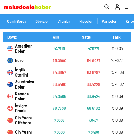
Canlı Borsa
Dövizler
Altınlar
Hisseler
Pariteler
Krit
Döviz
Alış
Satış
Fark
Amerikan
47,7115
47,5771
% 0.04
Doları
Euro
55,0680
54,8097
% -0.13
İngiliz
64,3857
63,8797
% -0.06
Sterlini
Avustralya
33,5460
33,4229
% -0.02
Doları
Kanada
34,0505
33,9424
% 0.09
Doları
İsviçre
58,7508
58,5132
% 0.09
Frankı
Çin Yuanı
7,0705
7,0474
% 0.08
Offshore
Çin Yuanı
7,0700
7,0480
% 0.06