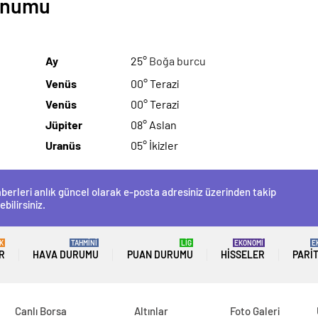
Konumu
Ay
25°
Boğa burcu
Venüs
00° Terazi
Venüs
00° Terazi
Jüpiter
08° Aslan
Uranüs
05° İkizler
berleri anlık güncel olarak e-posta adresiniz üzerinden takip
ebilirsiniz.
K
TAHMİNİ
LİG
EKONOMİ
E
R
HAVA DURUMU
PUAN DURUMU
HISSELER
PARI
Canlı Borsa
Altınlar
Foto Galeri