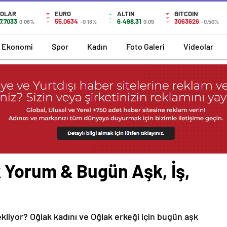
OLAR
EURO
ALTIN
BITCOIN
7,7033
55,0634
6.498,31
3063626
0.06%
-0.13%
0,09
-0,50%
Ekonomi
Spor
Kadın
Foto Galeri
Videolar
 Yorum & Bugün Aşk, İş,
ekliyor? Oğlak kadını ve Oğlak erkeği için bugün aşk