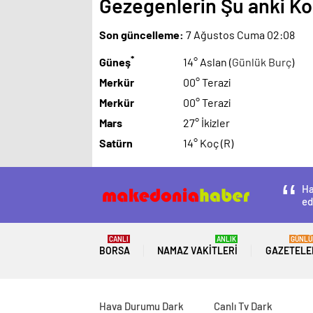
Gezegenlerin Şu anki 
Son güncelleme:
7 Ağustos Cuma 02:08
*
Güneş
14° Aslan (
Günlük Burç
)
Merkür
00° Terazi
Merkür
00° Terazi
Mars
27° İkizler
Satürn
14° Koç (R)
Ha
ed
CANLI
ANLIK
GÜNLÜ
BORSA
NAMAZ VAKITLERI
GAZETELE
Hava Durumu Dark
Canlı Tv Dark