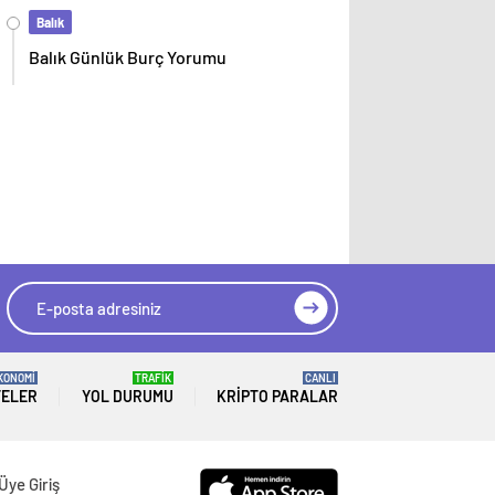
Balık
Balık Günlük Burç Yorumu
KONOMİ
TRAFİK
CANLI
TELER
YOL DURUMU
KRIPTO PARALAR
Üye Giriş