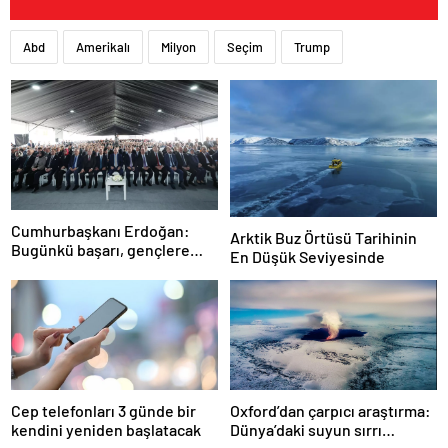
Abd
Amerikalı
Milyon
Seçim
Trump
Cumhurbaşkanı Erdoğan:
Arktik Buz Örtüsü Tarihinin
Bugünkü başarı, gençlere
En Düşük Seviyesinde
umutsuzluk aşılayan
zihniyete indirilmiş ağır bir
darbedir
Cep telefonları 3 günde bir
Oxford’dan çarpıcı araştırma:
kendini yeniden başlatacak
Dünya’daki suyun sırrı