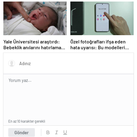
çözüldü
Yale Üniversitesi araştırdı:
Özel fotoğrafları ifşa eden
Bebeklik anılarını hatırlamak
hata uyarısı: Bu modelleri
mümkün mü? Sonuçlar
kullanıyorsanız dikkat
oldukça şaşırtıcı
En az 10 karakter gerekli
Gönder