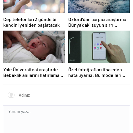
Cep telefonları 3 günde bir
Oxford’dan çarpıcı araştırma:
kendini yeniden başlatacak
Dünya’daki suyun sırrı
çözüldü
Yale Üniversitesi araştırdı:
Özel fotoğrafları ifşa eden
Bebeklik anılarını hatırlamak
hata uyarısı: Bu modelleri
mümkün mü? Sonuçlar
kullanıyorsanız dikkat
oldukça şaşırtıcı