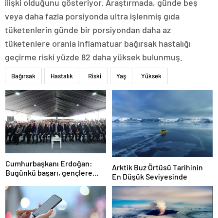
ilişki olduğunu gösteriyor. Araştırmada, günde beş
veya daha fazla porsiyonda ultra işlenmiş gıda
tüketenlerin günde bir porsiyondan daha az
tüketenlere oranla inflamatuar bağırsak hastalığı
geçirme riski yüzde 82 daha yüksek bulunmuş.
Bağırsak
Hastalık
Riski
Yaş
Yüksek
Cumhurbaşkanı Erdoğan:
Arktik Buz Örtüsü Tarihinin
Bugünkü başarı, gençlere
En Düşük Seviyesinde
umutsuzluk aşılayan
zihniyete indirilmiş ağır bir
darbedir