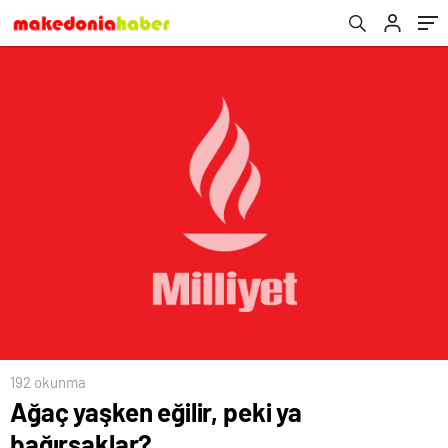
192 okunma
Ağaç yaşken eğilir, peki ya
bağırsaklar?