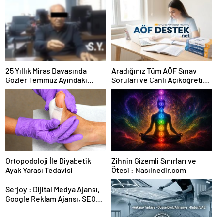
25 Yıllık Miras Davasında
Aradığınız Tüm AÖF Sınav
Gözler Temmuz Ayındaki
Soruları ve Canlı Açıköğretim
Karar Duruşmasına Çevrildi
Forumu Burada
Ortopodoloji İle Diyabetik
Zihnin Gizemli Sınırları ve
Ayak Yarası Tedavisi
Ötesi : Nasılnedir.com
Serjoy : Dijital Medya Ajansı,
Google Reklam Ajansı, SEO
Ajansı ve Web Tasarım Ajansı