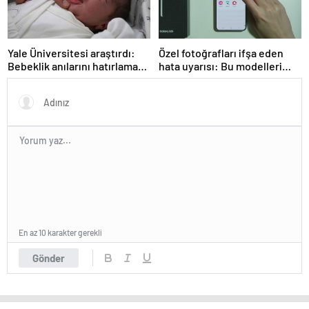
Yale Üniversitesi araştırdı:
Özel fotoğrafları ifşa eden
Bebeklik anılarını hatırlamak
hata uyarısı: Bu modelleri
mümkün mü? Sonuçlar
kullanıyorsanız dikkat
oldukça şaşırtıcı
En az 10 karakter gerekli
Gönder