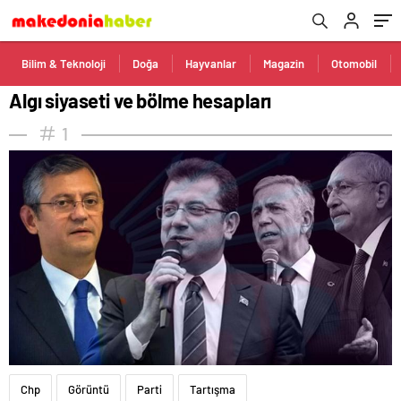
Bilim & Teknoloji
Doğa
Hayvanlar
Magazin
Otomobil
Algı siyaseti ve bölme hesapları
1
Chp
Görüntü
Parti
Tartışma