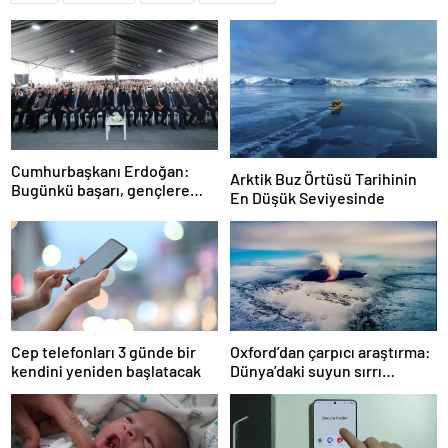
Cumhurbaşkanı Erdoğan:
Arktik Buz Örtüsü Tarihinin
Bugünkü başarı, gençlere
En Düşük Seviyesinde
umutsuzluk aşılayan
zihniyete indirilmiş ağır bir
darbedir
Cep telefonları 3 günde bir
Oxford’dan çarpıcı araştırma:
kendini yeniden başlatacak
Dünya’daki suyun sırrı
çözüldü