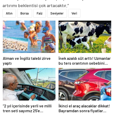
artırımı beklentisi çok artacaktır.”
Altın
Borsa
Faiz
Seviyeler
Veri
Alman ve İngiliz talebi zirve
İnek azaldı süt arttı! Uzmanlar
yaptı
bu ters orantının sebebini
açıkladı
“2 yıl içerisinde yerli ve milli
İkinci el araç alacaklar dikkat!
tren seti sayımız 25’e
Bayramdan sonra fiyatlar