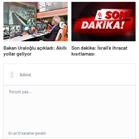
ulaşacak”
artacak mı? İşte cevabı…
Bakan Uraloğlu açıkladı: Akıllı
Son dakika: İsrail’e ihracat
yollar geliyor
kısıtlaması
En az 10 karakter gerekli