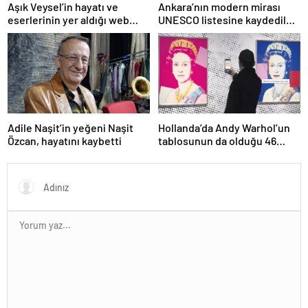
Aşık Veysel’in hayatı ve
Ankara’nın modern mirası
eserlerinin yer aldığı web
UNESCO listesine kaydedildi;
portalı hizmete girdi
Türkiye’nin listedeki varlık
sayısı 80 oldu
Adile Naşit’in yeğeni Naşit
Hollanda’da Andy Warhol’un
Özcan, hayatını kaybetti
tablosunun da olduğu 46
sanat eseri çöpe atıldı