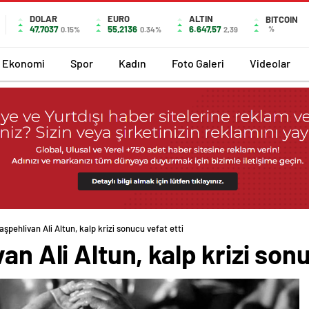
DOLAR
EURO
ALTIN
BITCOIN
47,7037
55,2136
6.647,57
%
0.15%
0.34%
2,39
Ekonomi
Spor
Kadın
Foto Galeri
Videolar
aşpehlivan Ali Altun, kalp krizi sonucu vefat etti
an Ali Altun, kalp krizi son