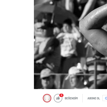
0
BEĞENDİM
ABONE OL