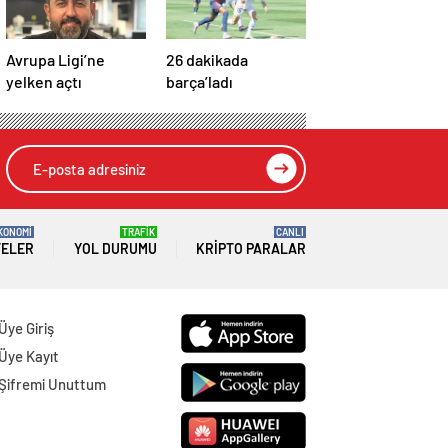
Avrupa Ligi’ne
26 dakikada
yelken açtı
barça’ladı
KONOMİ
TRAFİK
CANLI
TELER
YOL DURUMU
KRIPTO PARALAR
Üye Giriş
Üye Kayıt
Şifremi Unuttum