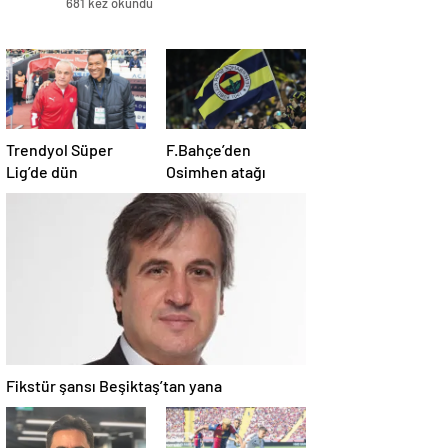
681 kez okundu
Trendyol Süper
F.Bahçe’den
Lig’de dün
Osimhen atağı
Fikstür şansı Beşiktaş’tan yana