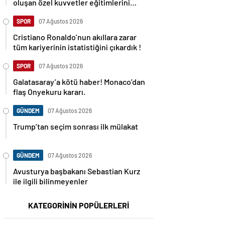
oluşan özel kuvvetler eğitimlerini
başlattı.
SPOR
07 Ağustos 2026
Cristiano Ronaldo’nun akıllara zarar
tüm kariyerinin istatistiğini çıkardık !
SPOR
07 Ağustos 2026
Galatasaray’a kötü haber! Monaco’dan
flaş Onyekuru kararı.
GÜNDEM
07 Ağustos 2026
Trump’tan seçim sonrası ilk mülakat
GÜNDEM
07 Ağustos 2026
Avusturya başbakanı Sebastian Kurz
ile ilgili bilinmeyenler
KATEGORİNİN POPÜLERLERİ