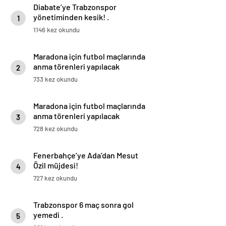
Diabate’ye Trabzonspor
yönetiminden kesik! .
1
1146 kez okundu
Maradona için futbol maçlarında
anma törenleri yapılacak
2
733 kez okundu
Maradona için futbol maçlarında
anma törenleri yapılacak
3
728 kez okundu
Fenerbahçe’ye Ada’dan Mesut
Özil müjdesi!
4
727 kez okundu
Trabzonspor 6 maç sonra gol
yemedi .
5