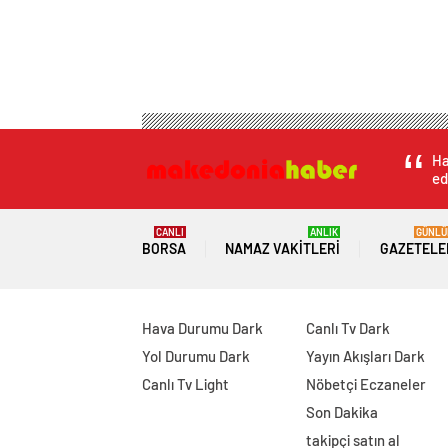
Ha
ed
CANLI
ANLIK
GÜNLÜ
BORSA
NAMAZ VAKITLERI
GAZETELE
Hava Durumu Dark
Canlı Tv Dark
Yol Durumu Dark
Yayın Akışları Dark
Canlı Tv Light
Nöbetçi Eczaneler
Son Dakika
takipçi satın al