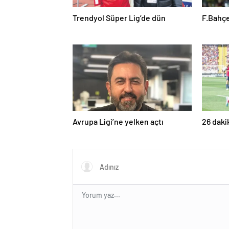
Trendyol Süper Lig’de dün
F.Bahçe
Avrupa Ligi’ne yelken açtı
26 daki