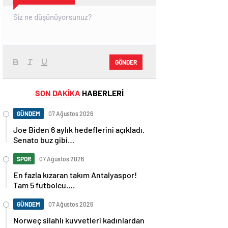
GÖNDER
SON DAKİKA
HABERLERİ
GÜNDEM
07 Ağustos 2026
Joe Biden 6 aylık hedeflerini açıkladı.
Senato buz gibi…
SPOR
07 Ağustos 2026
En fazla kızaran takım Antalyaspor!
Tam 5 futbolcu….
GÜNDEM
07 Ağustos 2026
Norweç silahlı kuvvetleri kadınlardan