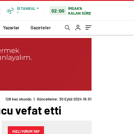
İMSAK'A
İSTANBUL
02:00
KALAN SÜRE
°
Yazarlar
Gazeteler
128 kez okundu
|
Güncelleme: 30 Eylül 2024 16:51
ucu vefat etti
HIZLI YORUM YAP