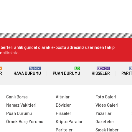
berleri anlık güncel olarak e-posta adresiniz üzerinden takip
ebilirsiniz.
K
TAHMİNİ
LİG
EKONOMİ
E
R
HAVA DURUMU
PUAN DURUMU
HISSELER
PARI
Canlı Borsa
Altınlar
Foto Galeri
Namaz Vakitleri
Dövizler
Video Galeri
Puan Durumu
Hisseler
Yazarlar
Örnek Burç Yorumu
Kripto Paralar
Gazeteler
Pariteler
Sıcak Haber