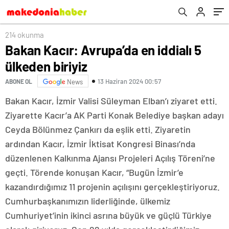
214 okunma
Bakan Kacır: Avrupa’da en iddialı 5
ülkeden biriyiz
13 Haziran 2024 00:57
ABONE OL
News
Bakan Kacır, İzmir Valisi Süleyman Elban’ı ziyaret etti.
Ziyarette Kacır’a AK Parti Konak Belediye başkan adayı
Ceyda Bölünmez Çankırı da eşlik etti. Ziyaretin
ardından Kacır, İzmir İktisat Kongresi Binası’nda
düzenlenen Kalkınma Ajansı Projeleri Açılış Töreni’ne
geçti. Törende konuşan Kacır, “Bugün İzmir’e
kazandırdığımız 11 projenin açılışını gerçekleştiriyoruz.
Cumhurbaşkanımızın liderliğinde, ülkemiz
Cumhuriyet’inin ikinci asrına büyük ve güçlü Türkiye