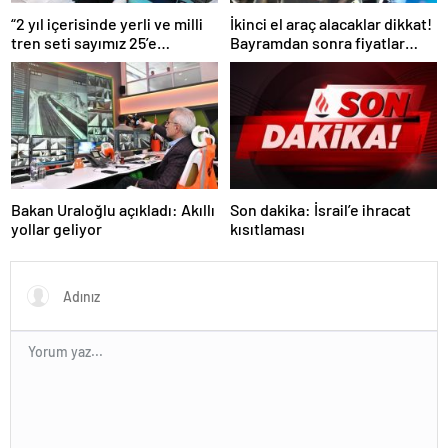
“2 yıl içerisinde yerli ve milli
İkinci el araç alacaklar dikkat!
tren seti sayımız 25’e
Bayramdan sonra fiyatlar
ulaşacak”
artacak mı? İşte cevabı…
Bakan Uraloğlu açıkladı: Akıllı
Son dakika: İsrail’e ihracat
yollar geliyor
kısıtlaması