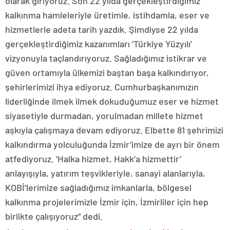
olarak giriyoruz. Son 22 yılda gerçekleştirdiğimiz
kalkınma hamleleriyle üretimle, istihdamla, eser ve
hizmetlerle adeta tarih yazdık. Şimdiyse 22 yılda
gerçekleştirdiğimiz kazanımları ‘Türkiye Yüzyılı’
vizyonuyla taçlandırıyoruz. Sağladığımız istikrar ve
güven ortamıyla ülkemizi baştan başa kalkındırıyor,
şehirlerimizi ihya ediyoruz. Cumhurbaşkanımızın
liderliğinde ilmek ilmek dokuduğumuz eser ve hizmet
siyasetiyle durmadan, yorulmadan millete hizmet
aşkıyla çalışmaya devam ediyoruz. Elbette 81 şehrimizi
kalkındırma yolculuğunda İzmir’imize de ayrı bir önem
atfediyoruz. ‘Halka hizmet, Hakk’a hizmettir’
anlayışıyla, yatırım teşvikleriyle, sanayi alanlarıyla,
KOBİ’lerimize sağladığımız imkanlarla, bölgesel
kalkınma projelerimizle İzmir için, İzmirliler için hep
birlikte çalışıyoruz” dedi.