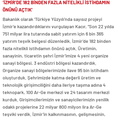
‘İZMİR’DE 182 BİNDEN FAZLA NİTELİKLİ İSTİHDAMIN
ÖNÜNÜ AÇTIK’
Bakanlık olarak ‘Türkiye Yüzyılı’nda sayısız projeyi
İzmir’e kazandırdıklarını vurgulayan Kacır, “Son 22 yılda
751 milyar lira tutarında sabit yatırım için 6 bin 365
yatırım teşvik belgesi düzenledik. İzmir’de 182 binden
fazla nitelikli istihdamın önünü açtık. Üretimin,
sanayinin, ticaretin şehri İzmir’imize 4 yeni organize
sanayi bölgesi, 3 endüstri bölgesi kazandırdık.
Organize sanayi bölgelerimizde ilave 95 bin istihdam
oluşturduk. Şehrimizde katma değerli üretim ve
teknolojik girişimciliğini daha ileriye taşıma adına 4
teknopark, 100 Ar-Ge merkezi ve 24 tasarım merkezi
kurduk. Girişimcilerimizin ve sanayicilerimizin yenilik
odaklı projelerine 22 milyar 800 milyon lira Ar-Ge
teşviki verdik. İzmir’in kalkınmasının, gelişmesinin,