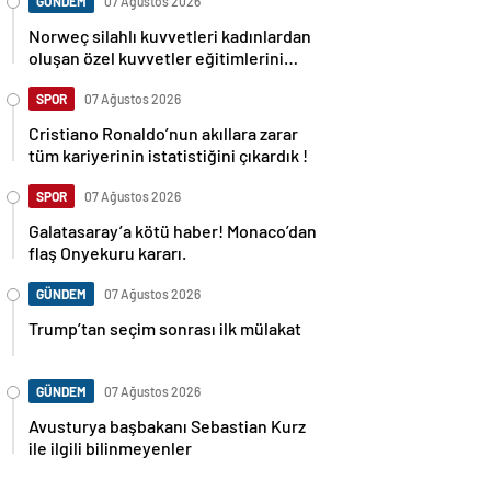
GÜNDEM
07 Ağustos 2026
Norweç silahlı kuvvetleri kadınlardan
oluşan özel kuvvetler eğitimlerini
başlattı.
SPOR
07 Ağustos 2026
Cristiano Ronaldo’nun akıllara zarar
tüm kariyerinin istatistiğini çıkardık !
SPOR
07 Ağustos 2026
Galatasaray’a kötü haber! Monaco’dan
flaş Onyekuru kararı.
GÜNDEM
07 Ağustos 2026
Trump’tan seçim sonrası ilk mülakat
GÜNDEM
07 Ağustos 2026
Avusturya başbakanı Sebastian Kurz
ile ilgili bilinmeyenler