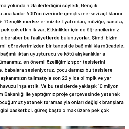
lma yolunda hızla ilerlediğini söyledi. Gençlik
u ana kadar 400’ün üzerinde gençlik merkezi açtıklarını
: “Gençlik merkezlerimizde tiyatrodan, müziğe, sanata,
pek çok etkinlik var. Etkinlikler için de öğrencilerimiz
le beraber bu faaliyetlerde bulunuyorlar. Şimdi bizim
mli görevlerimizden bir tanesi de bağımlılıkla mücadele.
ağımlılıktan uyuşturucu ve kötü alışkanlıklarla
manımız, en önemli özelliğimiz spor tesislerini
, babalara sesleniyoruz, çocuklarınızı bu tesislere
şkanımızın talimatıyla son 22 yılda olimpik ve yarı
avuzu inşa ettik. Ve bu tesislerde yaklaşık 10 milyon
m Bakanlığı ile yaptığımız proje çerçevesinde yetenek
çocuğumuz yetenek taramasıyla onları değişik branşlara
gibi basketbol, güreş başta olmak üzere pek çok