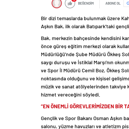
BEĞENDİM
ABONE OL
Bir dizi temaslarda bulunmak üzere K
Aşkın Bak, ilk olarak Batıpark’taki gençl
Bak, merkezin bahçesinde kendisini kar
önce güreş eğitim merkezi olarak kulla
Müdürlüğü’nde Şube Müdürü Ökkeş Solmaz
saygı duruşu ve İstiklal Marşı’nın oku
ve Spor İl Müdürü Cemil Boz, Ökkeş Sol
noktasında olduğunu ve kişisel gelişimd
müzik ve sanat atölyelerinden takviye ku
hizmet vereceğini söyledi.
“EN ÖNEMLİ GÖREVLERİMİZDEN BİR T
Gençlik ve Spor Bakanı Osman Aşkın bak
salonu, yüzme havuzları ve atletizm pist