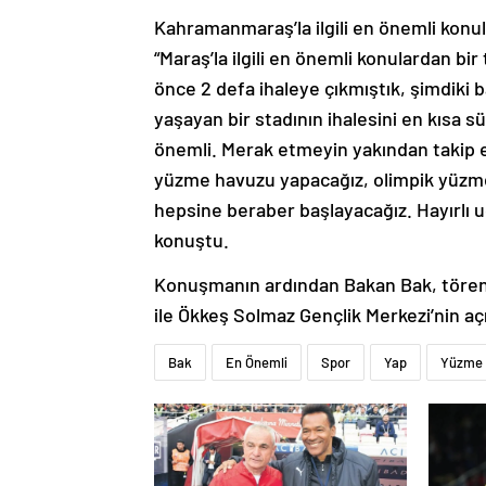
Kahramanmaraş’la ilgili en önemli konu
“Maraş’la ilgili en önemli konulardan bi
önce 2 defa ihaleye çıkmıştık, şimdiki b
yaşayan bir stadının ihalesini en kısa 
önemli. Merak etmeyin yakından takip ed
yüzme havuzu yapacağız, olimpik yüzme
hepsine beraber başlayacağız. Hayırlı u
konuştu.
Konuşmanın ardından Bakan Bak, törene 
ile Ökkeş Solmaz Gençlik Merkezi’nin açıl
Bak
En Önemli
Spor
Yap
Yüzme