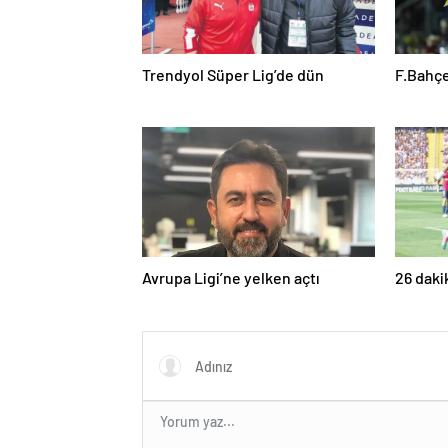
Trendyol Süper Lig’de dün
F.Bahçe
Avrupa Ligi’ne yelken açtı
26 daki