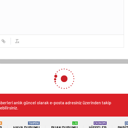
berleri anlık güncel olarak e-posta adresiniz üzerinden takip
ebilirsiniz.
K
TAHMİNİ
LİG
EKONOMİ
E
R
HAVA DURUMU
PUAN DURUMU
HISSELER
PARI