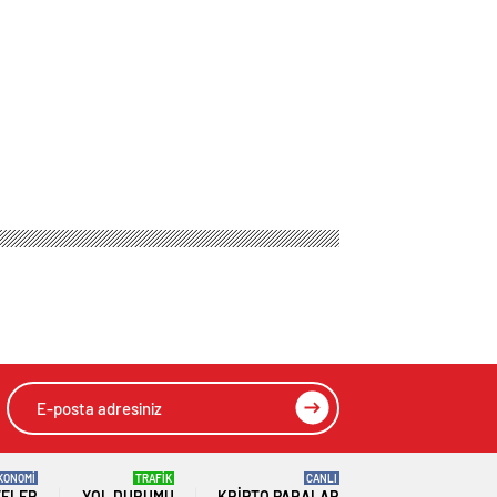
KONOMİ
TRAFİK
CANLI
TELER
YOL DURUMU
KRIPTO PARALAR