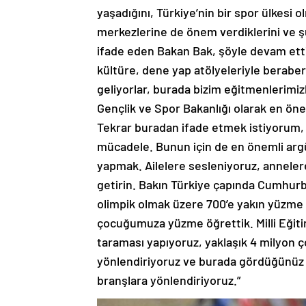
yaşadığını, Türkiye’nin bir spor ülkesi o
merkezlerine de önem verdiklerini ve ş
ifade eden Bakan Bak, şöyle devam etti
kültüre, dene yap atölyeleriyle beraber 
geliyorlar, burada bizim eğitmenlerimiz
Gençlik ve Spor Bakanlığı olarak en öne
Tekrar buradan ifade etmek istiyorum, b
mücadele. Bunun için de en önemli argü
yapmak. Ailelere sesleniyoruz, annelere
getirin. Bakın Türkiye çapında Cumhurba
olimpik olmak üzere 700’e yakın yüzme h
çocuğumuza yüzme öğrettik. Milli Eğiti
taraması yapıyoruz, yaklaşık 4 milyon 
yönlendiriyoruz ve burada gördüğünüz 
branşlara yönlendiriyoruz.”