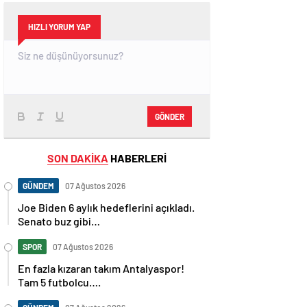
HIZLI YORUM YAP
GÖNDER
SON DAKİKA
HABERLERİ
GÜNDEM
07 Ağustos 2026
Joe Biden 6 aylık hedeflerini açıkladı.
Senato buz gibi…
SPOR
07 Ağustos 2026
En fazla kızaran takım Antalyaspor!
Tam 5 futbolcu….