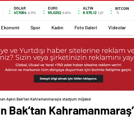
DOLAR
EURO
ALTIN
BITCOIN
47,7064
55,0252
6.575,12
%
0.17%
0.01%
1,27
Ekonomi
Spor
Kadın
Foto Galeri
Videolar
an Aşkın Bak’tan Kahramanmaraş’a stadyum müjdesi
n Bak’tan Kahramanmaraş