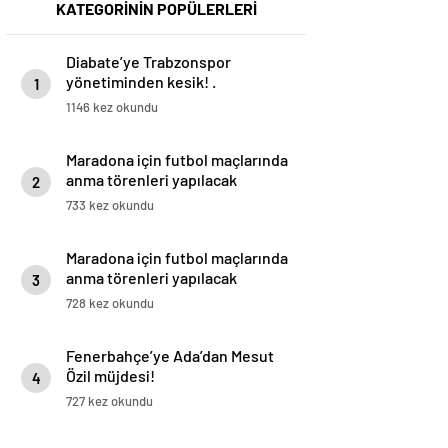
KATEGORİNİN POPÜLERLERİ
Diabate’ye Trabzonspor
yönetiminden kesik! .
1
1146 kez okundu
Maradona için futbol maçlarında
anma törenleri yapılacak
2
733 kez okundu
Maradona için futbol maçlarında
anma törenleri yapılacak
3
728 kez okundu
Fenerbahçe’ye Ada’dan Mesut
Özil müjdesi!
4
727 kez okundu