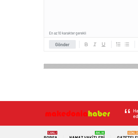
En az 10 karakter gerekli
Gönder
Ha
ed
CANLI
ANLIK
GÜNLÜ
BORSA
NAMAZ VAKITLERI
GAZETELE