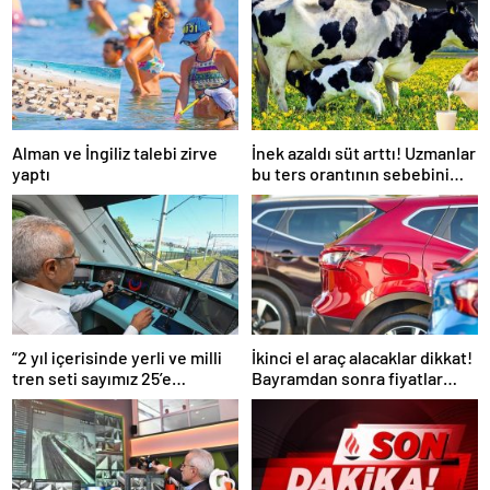
Alman ve İngiliz talebi zirve
İnek azaldı süt arttı! Uzmanlar
yaptı
bu ters orantının sebebini
açıkladı
“2 yıl içerisinde yerli ve milli
İkinci el araç alacaklar dikkat!
tren seti sayımız 25’e
Bayramdan sonra fiyatlar
ulaşacak”
artacak mı? İşte cevabı…