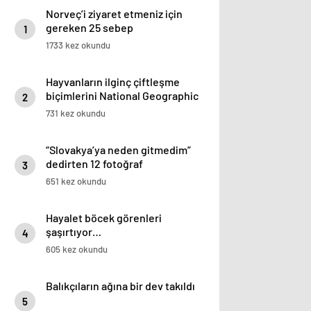
Norveç’i ziyaret etmeniz için
gereken 25 sebep
1
1733 kez okundu
Hayvanların ilginç çiftleşme
biçimlerini National Geographic
2
görüntüledi.
731 kez okundu
“Slovakya’ya neden gitmedim”
dedirten 12 fotoğraf
3
651 kez okundu
Hayalet böcek görenleri
şaşırtıyor…
4
605 kez okundu
Balıkçıların ağına bir dev takıldı
5