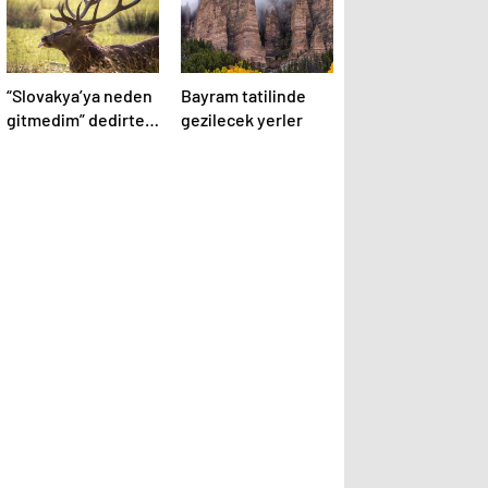
“Slovakya’ya neden
Bayram tatilinde
gitmedim” dedirten
gezilecek yerler
12 fotoğraf