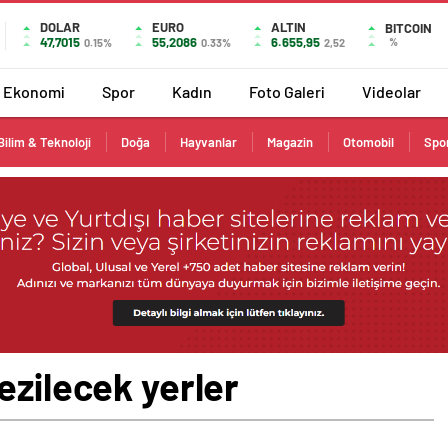
DOLAR
EURO
ALTIN
BITCOIN
47,7015
55,2086
6.655,95
%
0.15%
0.33%
2,52
Ekonomi
Spor
Kadın
Foto Galeri
Videolar
Bilim & Teknoloji
Doğa
Hayvanlar
Magazin
Otomobil
Spo
ezilecek yerler