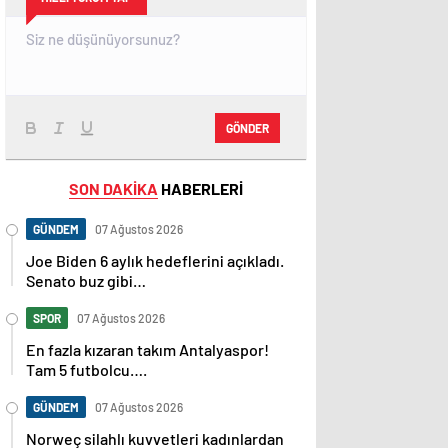
GÖNDER
SON DAKİKA
HABERLERİ
GÜNDEM
07 Ağustos 2026
Joe Biden 6 aylık hedeflerini açıkladı.
Senato buz gibi…
SPOR
07 Ağustos 2026
En fazla kızaran takım Antalyaspor!
Tam 5 futbolcu….
GÜNDEM
07 Ağustos 2026
Norweç silahlı kuvvetleri kadınlardan