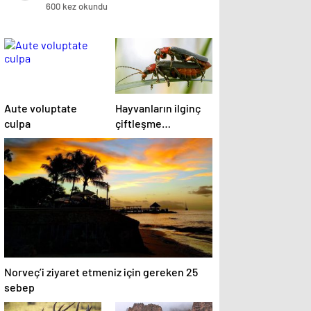
600 kez okundu
Aute voluptate
Hayvanların ilginç
culpa
çiftleşme
biçimlerini National
Geographic
görüntüledi.
Norveç’i ziyaret etmeniz için gereken 25
sebep