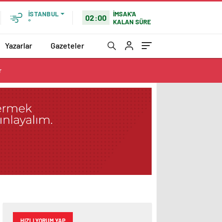
İMSAK'A
İSTANBUL
02:00
KALAN SÜRE
°
Yazarlar
Gazeteler
r
HIZLI YORUM YAP