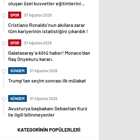
oluşan özel kuvvetler eğitimlerini
başlattı.
SPOR
07 Ağustos 2026
Cristiano Ronaldo’nun akıllara zarar
tüm kariyerinin istatistiğini çıkardık !
SPOR
07 Ağustos 2026
Galatasaray’a kötü haber! Monaco’dan
flaş Onyekuru kararı.
GÜNDEM
07 Ağustos 2026
Trump’tan seçim sonrası ilk mülakat
GÜNDEM
07 Ağustos 2026
Avusturya başbakanı Sebastian Kurz
ile ilgili bilinmeyenler
KATEGORİNİN POPÜLERLERİ