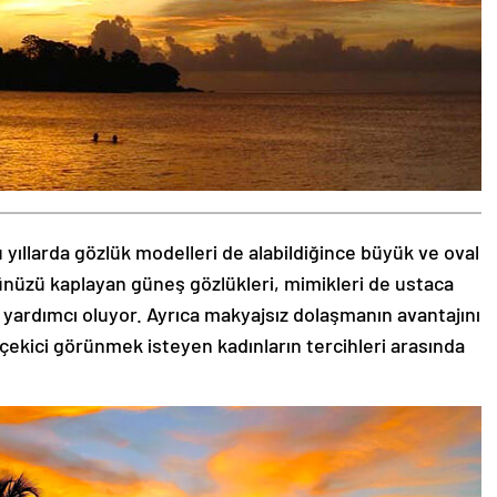
 yıllarda gözlük modelleri de alabildiğince büyük ve oval
zünüzü kaplayan güneş gözlükleri, mimikleri de ustaca
 yardımcı oluyor. Ayrıca makyajsız dolaşmanın avantajını
 çekici görünmek isteyen kadınların tercihleri arasında