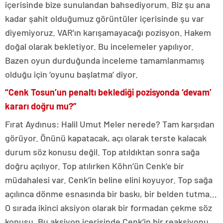
içerisinde bize sunulandan bahsediyorum. Biz şu ana
kadar şahit olduğumuz görüntüler içerisinde şu var
diyemiyoruz. VAR’ın karışamayacağı pozisyon. Hakem
doğal olarak bekletiyor. Bu incelemeler yapılıyor.
Bazen oyun durduğunda inceleme tamamlanmamış
olduğu için ‘oyunu başlatma’ diyor.
“Cenk Tosun’un penaltı beklediği pozisyonda ‘devam’
kararı doğru mu?”
Fırat Aydınus: Halil Umut Meler nerede? Tam karşıdan
görüyor. Önünü kapatacak, açı olarak terste kalacak
durum söz konusu değil. Top atıldıktan sonra sağa
doğru açılıyor. Top atılırken Köhn’ün Cenk’e bir
müdahalesi var. Cenk’in beline elini koyuyor. Top sağa
açılınca dönme esnasında bir baskı, bir belden tutma…
O sırada ikinci aksiyon olarak bir formadan çekme söz
konusu. Bu aksiyon içerisinde Cenk’in bir reaksiyonu