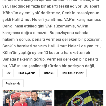
var. Haddinden fazla bir abartı teşkil ediyor. Bu abartı
‘Köhn’ün eylemi yok’ dedirtmez. Cenk’in reaksiyonun
şekli Halil Umut Meler’i yanıltmış. VAR’ın karışmaması,
Cenk’i nasıl etkilediğini VAR süzememiş. VAR’ın
karışması doğru olmazdı. Bu pozisyonu sahada
hakemin görüp, penaltı vermesi gereken bir pozisyon.
Cenk’in hareketi sanırım Halil Umut Meler’i de yanılttı.
Köhn’ün yaptığı eylem 10 kusurlu hareketten biri.
Sahada hakemin görüp, vermesi gereken bir penaltı
bu. VAR’ın karışabileceği türden bir pozisyon değil.
Dev
Fırat Aydınus
Futbolcu
Halil Umut Meler
Pozisyonda