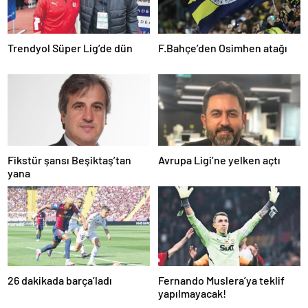
Trendyol Süper Lig’de dün
F.Bahçe’den Osimhen atağı
Fikstür şansı Beşiktaş’tan
Avrupa Ligi’ne yelken açtı
yana
26 dakikada barça’ladı
Fernando Muslera’ya teklif
yapılmayacak!