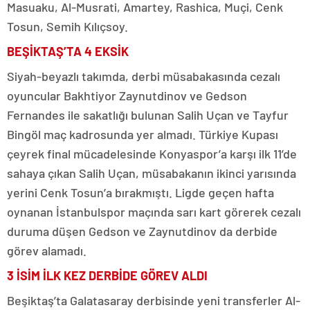
Masuaku, Al-Musrati, Amartey, Rashica, Muçi, Cenk
Tosun, Semih Kılıçsoy.
BEŞİKTAŞ’TA 4 EKSİK
Siyah-beyazlı takımda, derbi müsabakasında cezalı
oyuncular Bakhtiyor Zaynutdinov ve Gedson
Fernandes ile sakatlığı bulunan Salih Uçan ve Tayfur
Bingöl maç kadrosunda yer almadı. Türkiye Kupası
çeyrek final mücadelesinde Konyaspor’a karşı ilk 11’de
sahaya çıkan Salih Uçan, müsabakanın ikinci yarısında
yerini Cenk Tosun’a bırakmıştı. Ligde geçen hafta
oynanan İstanbulspor maçında sarı kart görerek cezalı
duruma düşen Gedson ve Zaynutdinov da derbide
görev alamadı.
3 İSİM İLK KEZ DERBİDE GÖREV ALDI
Beşiktaş’ta Galatasaray derbisinde yeni transferler Al-