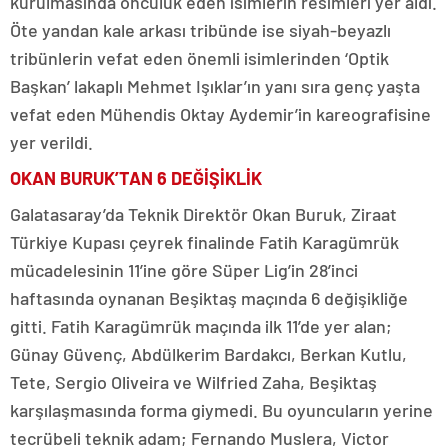
kurulmasında öncülük eden isimlerin resimleri yer aldı.
Öte yandan kale arkası tribünde ise siyah-beyazlı
tribünlerin vefat eden önemli isimlerinden ‘Optik
Başkan’ lakaplı Mehmet Işıklar’ın yanı sıra genç yaşta
vefat eden Mühendis Oktay Aydemir’in kareografisine
yer verildi.
OKAN BURUK’TAN 6 DEĞİŞİKLİK
Galatasaray’da Teknik Direktör Okan Buruk, Ziraat
Türkiye Kupası çeyrek finalinde Fatih Karagümrük
mücadelesinin 11’ine göre Süper Lig’in 28’inci
haftasında oynanan Beşiktaş maçında 6 değişikliğe
gitti. Fatih Karagümrük maçında ilk 11’de yer alan;
Günay Güvenç, Abdülkerim Bardakcı, Berkan Kutlu,
Tete, Sergio Oliveira ve Wilfried Zaha, Beşiktaş
karşılaşmasında forma giymedi. Bu oyuncuların yerine
tecrübeli teknik adam; Fernando Muslera, Victor