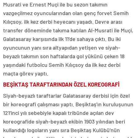
Musrati ve Ernest Muçi ile bu sezon takımın
vazgeçilmez oyuncularından olan genç forvet Semih
Kılıçsoy, ilk kez derbi heyecanı yaşadı. Devre arası
transfer döneminde takıma katılan Al-Musrati ile Muçi,
Galatasaray karşısında ilk 11’de sahaya çıktı. Bu iki
oyuncunun yanı sıra altyapıdan yetişen ve siyah-
beyazlı takımın son haftalarda gol yükünü çeken 18
yaşındaki futbolcu Semih Kılıçsoy da ilk kez derbi
maçta görev yaptı.
BEŞİKTAŞ TARAFTARINDAN ÖZEL KOREOGRAFİ
Siyah-beyazlı taraftarlar Galatasaray derbisi için özel
bir koreografi çalışması yaptı. Beşiktaş’ın kuruluşunun
121’inci yılı sebebiyle kapalı tribünde açılan dev
koreografide siyah-beyazlı ekibin 1903 yılından beri
kullandığı logoların yanı sıra Beşiktaş Kulübü’nün