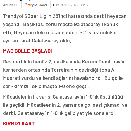
15 Nisan 2024 00:12
ABONE OL
News
Trendyol Süper Lig’in 28’inci haftasında derbi heyecanı
yaşandı. Beşiktaş, zorlu maçta Galatasaray’ı konuk
etti. Heyecan dolu mücadeleden 1-0’lık üstünlükle
ayrılan taraf Galatasaray oldu.
MAÇ GOLLE BAŞLADI
Dev derbinin henüz 2. dakikasında Kerem Demirbay’ın
kornerden ortasında Torreira’nın çevirdiği topa Al-
Musrati vurdu ve kendi ağlarını havalandırdı. Bu golle
sarı-kırmızılı ekip maçta 1-0 öne geçti.
Mücadelenin ilk yarısı Galatasaray’ın 1-0’lık üstünlüğü
ile geçildi. Mücadleenin 2. yarısında gol sesi çıkmadı ve
derbi, Galatasaray’ın 1-0’lık galibiyetiyle sona erdi.
KIRMIZI KART