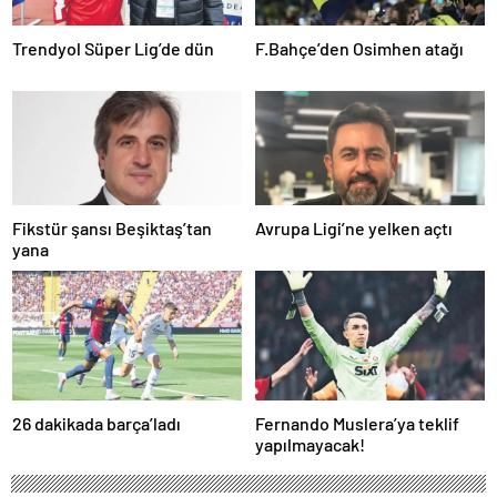
Trendyol Süper Lig’de dün
F.Bahçe’den Osimhen atağı
Fikstür şansı Beşiktaş’tan
Avrupa Ligi’ne yelken açtı
yana
26 dakikada barça’ladı
Fernando Muslera’ya teklif
yapılmayacak!