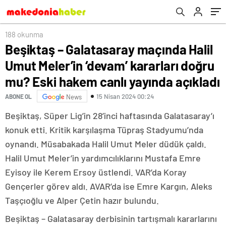
hakem canlı yayında açıkladı
188 okunma
Beşiktaş – Galatasaray maçında Halil
Umut Meler’in ‘devam’ kararları doğru
mu? Eski hakem canlı yayında açıkladı
15 Nisan 2024 00:24
ABONE OL
News
Beşiktaş, Süper Lig’in 28’inci haftasında Galatasaray’ı
konuk etti. Kritik karşılaşma Tüpraş Stadyumu’nda
oynandı. Müsabakada Halil Umut Meler düdük çaldı.
Halil Umut Meler’in yardımcılıklarını Mustafa Emre
Eyisoy ile Kerem Ersoy üstlendi. VAR’da Koray
Gençerler görev aldı. AVAR’da ise Emre Kargın, Aleks
Taşçıoğlu ve Alper Çetin hazır bulundu.
Beşiktaş – Galatasaray derbisinin tartışmalı kararlarını