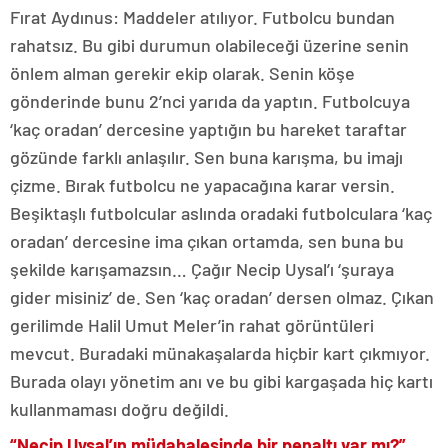
Fırat Aydınus: Maddeler atılıyor. Futbolcu bundan
rahatsız. Bu gibi durumun olabileceği üzerine senin
önlem alman gerekir ekip olarak. Senin köşe
gönderinde bunu 2’nci yarıda da yaptın. Futbolcuya
‘kaç oradan’ dercesine yaptığın bu hareket taraftar
gözünde farklı anlaşılır. Sen buna karışma, bu imajı
çizme. Bırak futbolcu ne yapacağına karar versin.
Beşiktaşlı futbolcular aslında oradaki futbolculara ‘kaç
oradan’ dercesine ima çıkan ortamda, sen buna bu
şekilde karışamazsın… Çağır Necip Uysal’ı ‘şuraya
gider misiniz’ de. Sen ‘kaç oradan’ dersen olmaz. Çıkan
gerilimde Halil Umut Meler’in rahat görüntüleri
mevcut. Buradaki münakaşalarda hiçbir kart çıkmıyor.
Burada olayı yönetim anı ve bu gibi kargaşada hiç kartı
kullanmaması doğru değildi.
“Necip Uysal’ın müdahalesinde bir penaltı var mı?”