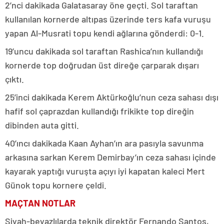
2’nci dakikada Galatasaray öne geçti. Sol taraftan
kullanılan kornerde altıpas üzerinde ters kafa vuruşu
yapan Al-Musrati topu kendi ağlarına gönderdi: 0-1.
19’uncu dakikada sol taraftan Rashica’nın kullandığı
kornerde top doğrudan üst direğe çarparak dışarı
çıktı.
25’inci dakikada Kerem Aktürkoğlu’nun ceza sahası dışı
hafif sol çaprazdan kullandığı frikikte top direğin
dibinden auta gitti.
40’ıncı dakikada Kaan Ayhan’ın ara pasıyla savunma
arkasına sarkan Kerem Demirbay’ın ceza sahası içinde
kayarak yaptığı vuruşta açıyı iyi kapatan kaleci Mert
Günok topu kornere çeldi.
MAÇTAN NOTLAR
Siyah-beyazlılarda teknik direktör Fernando Santos,