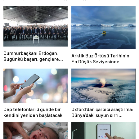
Cumhurbaşkanı Erdoğan:
Arktik Buz Örtüsü Tarihinin
Bugünkü başarı, gençlere
En Düşük Seviyesinde
umutsuzluk aşılayan
zihniyete indirilmiş ağır bir
darbedir
Cep telefonları 3 günde bir
Oxford’dan çarpıcı araştırma:
kendini yeniden başlatacak
Dünya’daki suyun sırrı
çözüldü