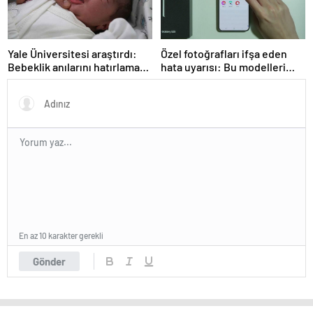
Yale Üniversitesi araştırdı:
Özel fotoğrafları ifşa eden
Bebeklik anılarını hatırlamak
hata uyarısı: Bu modelleri
mümkün mü? Sonuçlar
kullanıyorsanız dikkat
oldukça şaşırtıcı
En az 10 karakter gerekli
Gönder