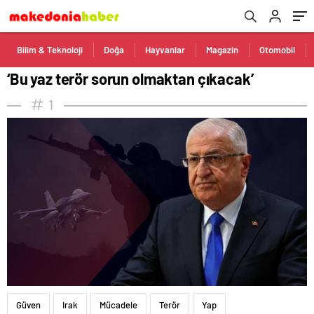
Bilim & Teknoloji
Doğa
Hayvanlar
Magazin
Otomobil
‘Bu yaz terör sorun olmaktan çıkacak’
1
Güven
Irak
Mücadele
Terör
Yap