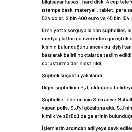
bilgisayar kasası, hard disk, 4 cep tele
ıstampa baskı materyali, tablet, para 
524 dolar, 2 bin 400 euro ve 45 bin 154 li
Emniyette sorguya alınan şüpheliler, ism
medya platformu üzerinden görüştükler
kişinin bulunduğunu ancak bu kişiyi tan
basılarak belirli noktalarda teslim edil
soruşturma derinleştirildi.
Şüpheli suçüstü yakalandı
Diğer şüphelinin S.J. olduğunu belirleye
Şüpheliler ödeme için Şükraniye Mahall
yapan polis, S.J’yi gözaltına aldı. S.J’ni
kimlik ve sürücü belgelerinin bulunduğu 
İşlemlerin ardından adliyeye sevk edile