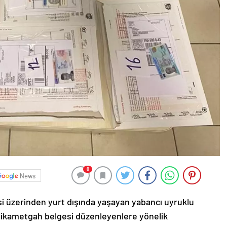
0
News
i üzerinden yurt dışında yaşayan yabancı uyruklu
ve ikametgah belgesi düzenleyenlere yönelik