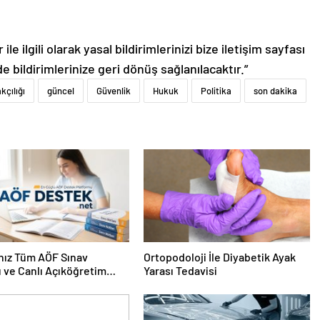
le ilgili olarak yasal bildirimlerinizi bize iletişim sayfası
de bildirimlerinize geri dönüş sağlanılacaktır.”
çılığı
güncel
Güvenlik
Hukuk
Politika
son dakika
nız Tüm AÖF Sınav
Ortopodoloji İle Diyabetik Ayak
ı ve Canlı Açıköğretim
Yarası Tedavisi
 Burada