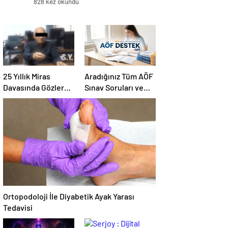
828 kez okundu
25 Yıllık Miras
Aradığınız Tüm AÖF
Davasında Gözler
Sınav Soruları ve
Temmuz Ayındaki
Canlı Açıköğretim
Karar Duruşmasına
Forumu Burada
Çevrildi
Ortopodoloji İle Diyabetik Ayak Yarası
Tedavisi