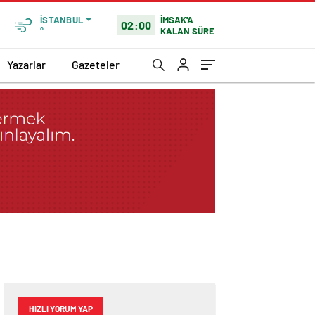
İMSAK'A
İSTANBUL
02:00
KALAN SÜRE
°
Yazarlar
Gazeteler
HIZLI YORUM YAP