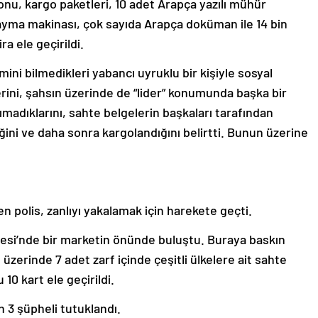
fonu, kargo paketleri, 10 adet Arapça yazılı mühür
sayma makinası, çok sayıda Arapça doküman ile 14 bin
ra ele geçirildi.
ini bilmedikleri yabancı uyruklu bir kişiyle sosyal
ini, şahsın üzerinde de “lider” konumunda başka bir
ımadıklarını, sahte belgelerin başkaları tarafından
diğini ve daha sonra kargolandığını belirtti. Bunun üzerine
n polis, zanlıyı yakalamak için harekete geçti.
esi’nde bir marketin önünde buluştu. Buraya baskın
n üzerinde 7 adet zarf içinde çeşitli ülkelere ait sahte
10 kart ele geçirildi.
n 3 şüpheli tutuklandı.