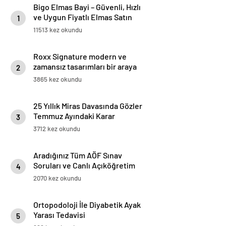
Bigo Elmas Bayi – Güvenli, Hızlı
ve Uygun Fiyatlı Elmas Satın
1
Almanın Yeni Adresi
11513 kez okundu
Roxx Signature modern ve
zamansız tasarımları bir araya
2
getiriyor
3865 kez okundu
25 Yıllık Miras Davasında Gözler
Temmuz Ayındaki Karar
3
Duruşmasına Çevrildi
3712 kez okundu
Aradığınız Tüm AÖF Sınav
Soruları ve Canlı Açıköğretim
4
Forumu Burada
2070 kez okundu
Ortopodoloji İle Diyabetik Ayak
Yarası Tedavisi
5