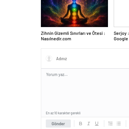
Zihnin Gizemli Sınırları ve Ötesi :
Serjoy : Dijital Medya Ajansı,
Nasılnedir.com
Google 
ve Web 
En az 10 karakter gerekli
Gönder