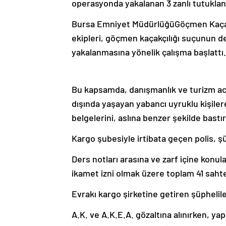
operasyonda yakalanan 3 zanlı tutuklan
Bursa Emniyet MüdürlüğüGöçmen Kaçakç
ekipleri, göçmen kaçakçılığı suçunun deş
yakalanmasına yönelik çalışma başlattı.
Bu kapsamda, danışmanlık ve turizm acen
dışında yaşayan yabancı uyruklu kişilere
belgelerini, aslına benzer şekilde bastır
Kargo şubesiyle irtibata geçen polis, ş
Ders notları arasına ve zarf içine konula
ikamet izni olmak üzere toplam 41 saht
Evrakı kargo şirketine getiren şüphelile
A.K. ve A.K.E.A. gözaltına alınırken, yap