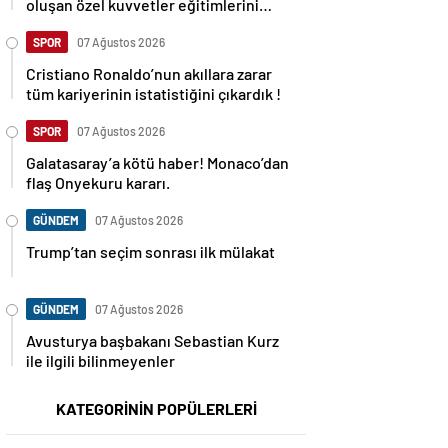
oluşan özel kuvvetler eğitimlerini
başlattı.
SPOR
07 Ağustos 2026
Cristiano Ronaldo’nun akıllara zarar
tüm kariyerinin istatistiğini çıkardık !
SPOR
07 Ağustos 2026
Galatasaray’a kötü haber! Monaco’dan
flaş Onyekuru kararı.
GÜNDEM
07 Ağustos 2026
Trump’tan seçim sonrası ilk mülakat
GÜNDEM
07 Ağustos 2026
Avusturya başbakanı Sebastian Kurz
ile ilgili bilinmeyenler
KATEGORİNİN POPÜLERLERİ