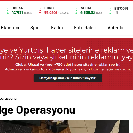
DOLAR
EURO
ALTIN
BITCOIN
47,7131
55,0801
6.535,32
%
0.16%
-0.02%
0,66
Ekonomi
Spor
Kadın
Foto Galeri
Videolar
Operasyonu
elge Operasyonu