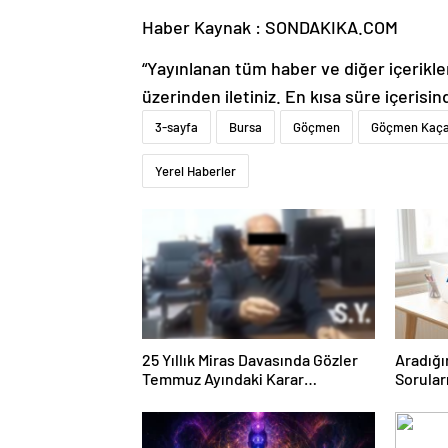
Haber Kaynak : SONDAKIKA.COM
“Yayınlanan tüm haber ve diğer içerikler i
üzerinden iletiniz. En kısa süre içerisin
3-sayfa
Bursa
Göçmen
Göçmen Kaçak
Yerel Haberler
25 Yıllık Miras Davasında Gözler
Aradığı
Temmuz Ayındaki Karar
Sorular
Duruşmasına Çevrildi
Forumu