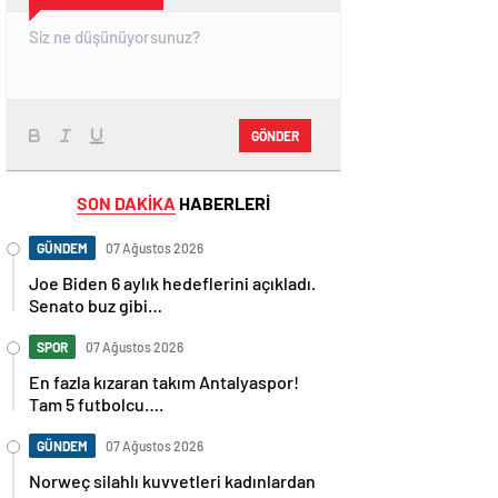
GÖNDER
SON DAKİKA
HABERLERİ
GÜNDEM
07 Ağustos 2026
Joe Biden 6 aylık hedeflerini açıkladı.
Senato buz gibi…
SPOR
07 Ağustos 2026
En fazla kızaran takım Antalyaspor!
Tam 5 futbolcu….
GÜNDEM
07 Ağustos 2026
Norweç silahlı kuvvetleri kadınlardan