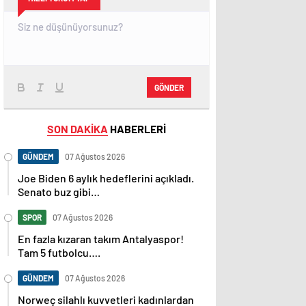
GÖNDER
SON DAKİKA
HABERLERİ
GÜNDEM
07 Ağustos 2026
Joe Biden 6 aylık hedeflerini açıkladı.
Senato buz gibi…
SPOR
07 Ağustos 2026
En fazla kızaran takım Antalyaspor!
Tam 5 futbolcu….
GÜNDEM
07 Ağustos 2026
Norweç silahlı kuvvetleri kadınlardan