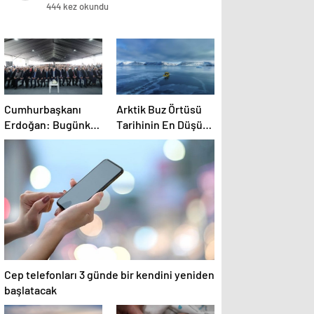
444 kez okundu
Cumhurbaşkanı
Arktik Buz Örtüsü
Erdoğan: Bugünkü
Tarihinin En Düşük
başarı, gençlere
Seviyesinde
umutsuzluk
aşılayan zihniyete
indirilmiş ağır bir
darbedir
Cep telefonları 3 günde bir kendini yeniden
başlatacak