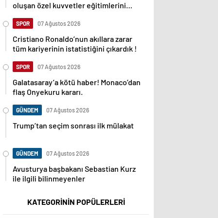
oluşan özel kuvvetler eğitimlerini
başlattı.
SPOR
07 Ağustos 2026
Cristiano Ronaldo’nun akıllara zarar
tüm kariyerinin istatistiğini çıkardık !
SPOR
07 Ağustos 2026
Galatasaray’a kötü haber! Monaco’dan
flaş Onyekuru kararı.
GÜNDEM
07 Ağustos 2026
Trump’tan seçim sonrası ilk mülakat
GÜNDEM
07 Ağustos 2026
Avusturya başbakanı Sebastian Kurz
ile ilgili bilinmeyenler
KATEGORİNİN POPÜLERLERİ