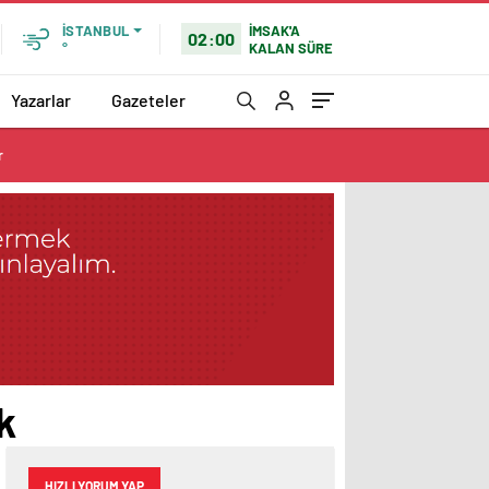
İMSAK'A
İSTANBUL
02:00
KALAN SÜRE
°
Yazarlar
Gazeteler
r
k
HIZLI YORUM YAP