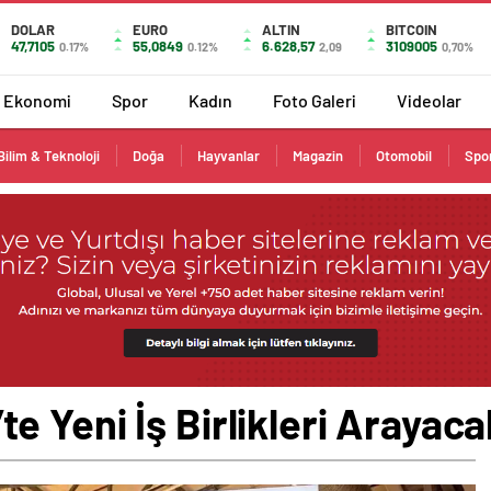
DOLAR
EURO
ALTIN
BITCOIN
47,7105
55,0849
6.628,57
3109005
0.17%
0.12%
2,09
0,70%
Ekonomi
Spor
Kadın
Foto Galeri
Videolar
Bilim & Teknoloji
Doğa
Hayvanlar
Magazin
Otomobil
Spo
 Yeni İş Birlikleri Arayaca