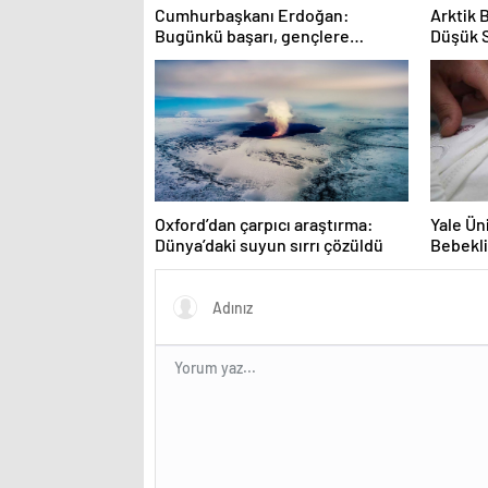
Cumhurbaşkanı Erdoğan:
Arktik 
Bugünkü başarı, gençlere
Düşük 
umutsuzluk aşılayan zihniyete
indirilmiş ağır bir darbedir
Oxford’dan çarpıcı araştırma:
Yale Ün
Dünya’daki suyun sırrı çözüldü
Bebekli
mümkün
şaşırtıc