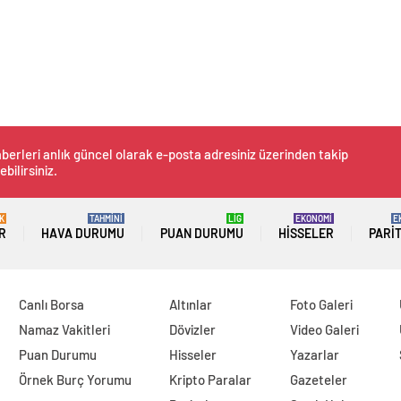
berleri anlık güncel olarak e-posta adresiniz üzerinden takip
ebilirsiniz.
K
TAHMİNİ
LİG
EKONOMİ
E
R
HAVA DURUMU
PUAN DURUMU
HISSELER
PARI
Canlı Borsa
Altınlar
Foto Galeri
Namaz Vakitleri
Dövizler
Video Galeri
Puan Durumu
Hisseler
Yazarlar
Örnek Burç Yorumu
Kripto Paralar
Gazeteler