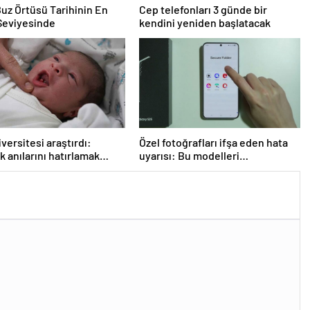
Buz Örtüsü Tarihinin En
Cep telefonları 3 günde bir
Seviyesinde
kendini yeniden başlatacak
iversitesi araştırdı:
Özel fotoğrafları ifşa eden hata
k anılarını hatırlamak
uyarısı: Bu modelleri
 mü? Sonuçlar oldukça
kullanıyorsanız dikkat
ı