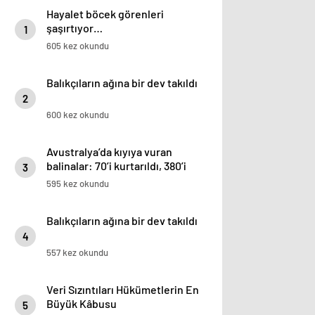
Hayalet böcek görenleri
şaşırtıyor…
1
605 kez okundu
Balıkçıların ağına bir dev takıldı
2
600 kez okundu
Avustralya’da kıyıya vuran
balinalar: 70’i kurtarıldı, 380’i
3
öldü
595 kez okundu
Balıkçıların ağına bir dev takıldı
4
557 kez okundu
Veri Sızıntıları Hükümetlerin En
Büyük Kâbusu
5