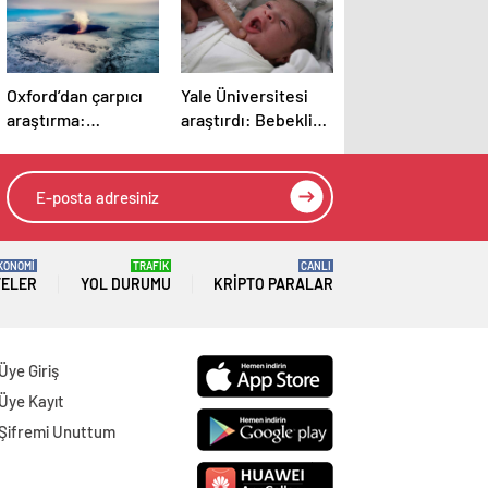
Oxford’dan çarpıcı
Yale Üniversitesi
araştırma:
araştırdı: Bebeklik
Dünya’daki suyun
anılarını hatırlamak
sırrı çözüldü
mümkün mü?
Sonuçlar oldukça
şaşırtıcı
KONOMİ
TRAFİK
CANLI
TELER
YOL DURUMU
KRIPTO PARALAR
Üye Giriş
Üye Kayıt
Şifremi Unuttum