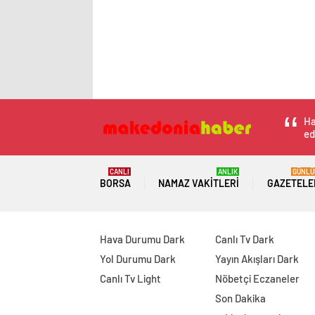
Ha
ed
CANLI
ANLIK
GÜNLÜ
BORSA
NAMAZ VAKITLERI
GAZETELE
Hava Durumu Dark
Canlı Tv Dark
Yol Durumu Dark
Yayın Akışları Dark
Canlı Tv Light
Nöbetçi Eczaneler
Son Dakika