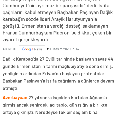
Cumhuriyeti'nin ayrılmaz bir parçasıdır” dedi. İstifa
çağrılarını kabul etmeyen Başbakan Paşinyan Dağlık
karabağ'ın sözde lideri Arayik Harutyunyan'la
görüştü. Ermenistan'a verdiği desteği saklamayan
Fransa Cumhurbaşkanı Macron ise dikkat çeken bir
ziyaret gerçekleştirdi.
11 Kasım 2020 13:13
ABONE OL
News
Dağlık Karabağ’da 27 Eylül tarihinde başlayan savaş 44
günde Ermenistan’ın tarihi mağlubiyetiyle sona ermiş,
yenilginin ardından Erivan’da başlayan protestolar
Başbakan Paşinyan’a istifa çağrılarıyla günlerce devam
etmişti.
Azerbaycan
27 yıl sonra işgalden kurtulan Ağdam’a
girmiş ancak şehirdeki acı tablo, gün ışığıyla birlikte
ortaya çıkmıştı. Neredeyse tek bir sağlam bina