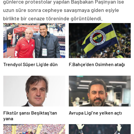
günlerce protestolar yapılan Başbakan Paşinyan ise
uzun süre sonra cepheye savaşmaya giden eşiyle
birlikte bir cenaze töreninde görüntülendi.
Trendyol Süper Lig’de dün
F.Bahçe’den Osimhen atağı
Fikstür şansı Beşiktaş’tan
Avrupa Ligi’ne yelken açtı
yana