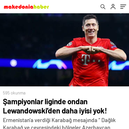
595 okunma
Şampiyonlar liginde ondan
Lewandowski’den daha iyisi yok!
Ermenistan'a verdiği Karabağ mesajında “ Dağlık
Karabağ ve çevresindeki bölgeler Azerbaycan