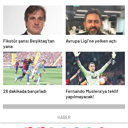
Fikstür şansı Beşiktaş’tan
Avrupa Ligi’ne yelken açtı
yana
26 dakikada barça’ladı
Fernando Muslera’ya teklif
yapılmayacak!
HABER