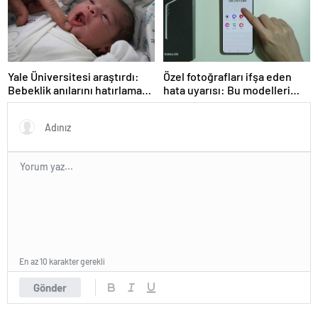
Yale Üniversitesi araştırdı:
Özel fotoğrafları ifşa eden
Bebeklik anılarını hatırlamak
hata uyarısı: Bu modelleri
mümkün mü? Sonuçlar
kullanıyorsanız dikkat
oldukça şaşırtıcı
En az 10 karakter gerekli
Gönder