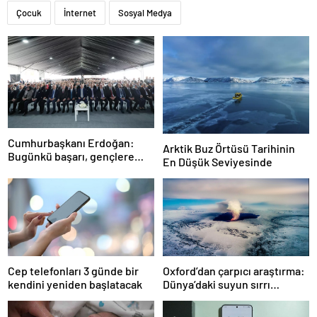
Çocuk
İnternet
Sosyal Medya
Cumhurbaşkanı Erdoğan:
Arktik Buz Örtüsü Tarihinin
Bugünkü başarı, gençlere
En Düşük Seviyesinde
umutsuzluk aşılayan
zihniyete indirilmiş ağır bir
darbedir
Cep telefonları 3 günde bir
Oxford’dan çarpıcı araştırma:
kendini yeniden başlatacak
Dünya’daki suyun sırrı
çözüldü