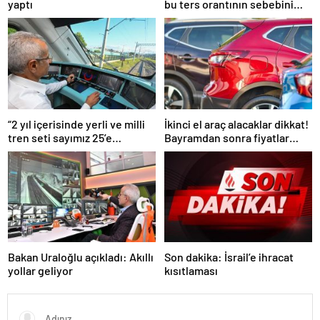
yaptı
bu ters orantının sebebini
açıkladı
“2 yıl içerisinde yerli ve milli
İkinci el araç alacaklar dikkat!
tren seti sayımız 25’e
Bayramdan sonra fiyatlar
ulaşacak”
artacak mı? İşte cevabı…
Bakan Uraloğlu açıkladı: Akıllı
Son dakika: İsrail’e ihracat
yollar geliyor
kısıtlaması