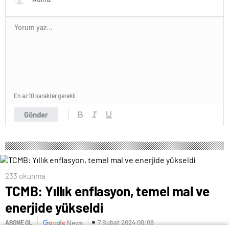
En az 10 karakter gerekli
Gönder
233 okunma
TCMB: Yıllık enflasyon, temel mal ve
enerjide yükseldi
7 Şubat 2024 00:09
ABONE OL
News