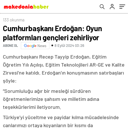
133 okunma
Cumhurbaşkanı Erdoğan: Oyun
platformları gençleri zehirliyor
8 Eylül 2024 03:26
ABONE OL
News
Cumhurbaşkanı Recep Tayyip Erdoğan, Eğitim
Öğretim Yılı Açılışı, Eğitim Teknolojileri AR-GE ve Kalite
Zirvesi’ne katıldı. Erdoğan’ın konuşmasının satırbaşları
şöyle:
“Sorumluluğu ağır bir mesleği sürdüren
öğretmenlerimize şahsım ve milletim adına
teşekkürlerimi iletiyorum.
Türkiye’yi yüceltme ve payidar kılma mücadelesinde
canlarımızı ortaya koyanların bir kısmı da