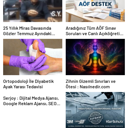
25 Yıllık Miras Davasında
Aradığınız Tüm AÖF Sınav
Gözler Temmuz Ayındaki
Soruları ve Canlı Açıköğretim
Karar Duruşmasına Çevrildi
Forumu Burada
Ortopodoloji İle Diyabetik
Zihnin Gizemli Sınırları ve
Ayak Yarası Tedavisi
Ötesi : Nasılnedir.com
Serjoy : Dijital Medya Ajansı,
Google Reklam Ajansı, SEO
Ajansı ve Web Tasarım Ajansı