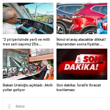
açıkladı
“2 yıl içerisinde yerli ve milli
İkinci el araç alacaklar dikkat!
tren seti sayımız 25’e
Bayramdan sonra fiyatlar
ulaşacak”
artacak mı? İşte cevabı…
Bakan Uraloğlu açıkladı: Akıllı
Son dakika: İsrail’e ihracat
yollar geliyor
kısıtlaması