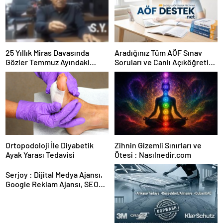
25 Yıllık Miras Davasında
Aradığınız Tüm AÖF Sınav
Gözler Temmuz Ayındaki
Soruları ve Canlı Açıköğretim
Karar Duruşmasına Çevrildi
Forumu Burada
Ortopodoloji İle Diyabetik
Zihnin Gizemli Sınırları ve
Ayak Yarası Tedavisi
Ötesi : Nasılnedir.com
Serjoy : Dijital Medya Ajansı,
Google Reklam Ajansı, SEO
Ajansı ve Web Tasarım Ajansı