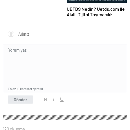
UETDS Nedir ? Uetds.com İle
Akıllı Dijital Taşımacılık
Yazılımı
En az 10 karakter gerekli
Gönder
120 okunma