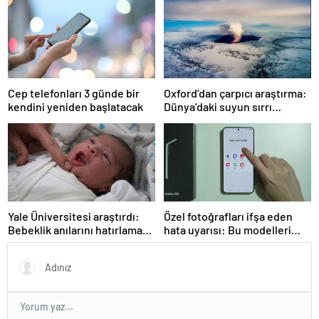
zihniyete indirilmiş ağır bir
darbedir
Cep telefonları 3 günde bir
Oxford’dan çarpıcı araştırma:
kendini yeniden başlatacak
Dünya’daki suyun sırrı
çözüldü
Yale Üniversitesi araştırdı:
Özel fotoğrafları ifşa eden
Bebeklik anılarını hatırlamak
hata uyarısı: Bu modelleri
mümkün mü? Sonuçlar
kullanıyorsanız dikkat
oldukça şaşırtıcı