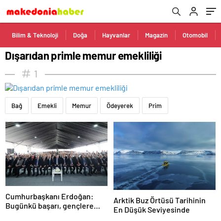
Bilim & Teknoloji
Doğa
Hayvanlar
Magazin
Otomobil
Dışarıdan primle memur emekliliği
1
Bağ
Emekli
Memur
Ödeyerek
Prim
Cumhurbaşkanı Erdoğan:
Arktik Buz Örtüsü Tarihinin
Bugünkü başarı, gençlere
En Düşük Seviyesinde
umutsuzluk aşılayan