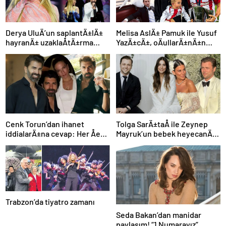
Derya UluÄ’un saplantÄ±lÄ±
Melisa AslÄ± Pamuk ile Yusuf
hayranÄ± uzaklaÅtÄ±rma
YazÄ±cÄ±, oÄullarÄ±nÄ±n
kararÄ±nÄ± hiÃ§e saydÄ±,
yÃ¼zÃ¼nÃ¼ ilk kez
Ã¶n sÄ±radan konseri izledi
gÃ¶sterdi
Cenk Torun’dan ihanet
Tolga SarÄ±taÅ ile Zeynep
iddialarÄ±na cevap: Her Åey
Mayruk’un bebek heyecanÄ±:
ortaya Ã§Ä±kacak
Cinsiyetini aÃ§Ä±kladÄ±lar
Trabzon’da tiyatro zamanı
Seda Bakan’dan manidar
paylaşım! “1 Numarayız”