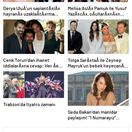
Derya UluÄ’un saplantÄ±lÄ±
Melisa AslÄ± Pamuk ile Yusuf
hayranÄ± uzaklaÅtÄ±rma
YazÄ±cÄ±, oÄullarÄ±nÄ±n
kararÄ±nÄ± hiÃ§e saydÄ±,
yÃ¼zÃ¼nÃ¼ ilk kez
Ã¶n sÄ±radan konseri izledi
gÃ¶sterdi
Cenk Torun’dan ihanet
Tolga SarÄ±taÅ ile Zeynep
iddialarÄ±na cevap: Her Åey
Mayruk’un bebek heyecanÄ±:
ortaya Ã§Ä±kacak
Cinsiyetini aÃ§Ä±kladÄ±lar
Trabzon’da tiyatro zamanı
Seda Bakan’dan manidar
paylaşım! “1 Numarayız”
mesajının arkasındaki o
gönderme gündeme bomba