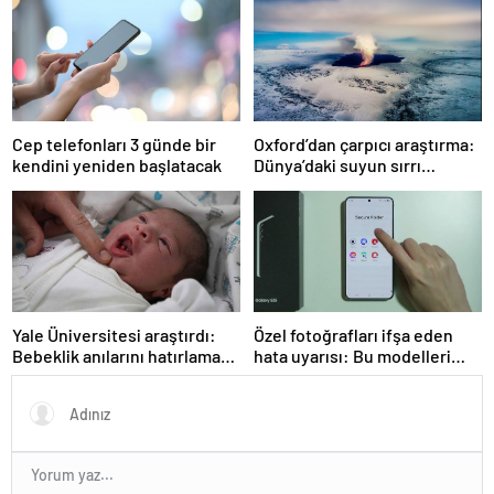
zihniyete indirilmiş ağır bir
darbedir
Cep telefonları 3 günde bir
Oxford’dan çarpıcı araştırma:
kendini yeniden başlatacak
Dünya’daki suyun sırrı
çözüldü
Yale Üniversitesi araştırdı:
Özel fotoğrafları ifşa eden
Bebeklik anılarını hatırlamak
hata uyarısı: Bu modelleri
mümkün mü? Sonuçlar
kullanıyorsanız dikkat
oldukça şaşırtıcı