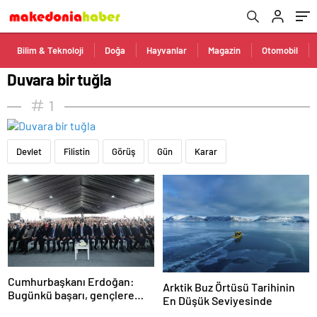
Bilim & Teknoloji
Doğa
Hayvanlar
Magazin
Otomobil
Duvara bir tuğla
1
Devlet
Filistin
Görüş
Gün
Karar
Cumhurbaşkanı Erdoğan:
Arktik Buz Örtüsü Tarihinin
Bugünkü başarı, gençlere
En Düşük Seviyesinde
umutsuzluk aşılayan