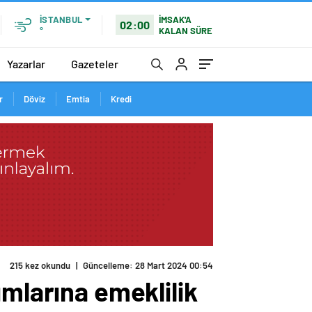
İMSAK'A
İSTANBUL
02:00
KALAN SÜRE
°
Yazarlar
Gazeteler
r
Döviz
Emtia
Kredi
215 kez okundu
|
Güncelleme: 28 Mart 2024 00:54
ımlarına emeklilik