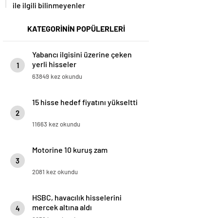
ile ilgili bilinmeyenler
KATEGORİNİN POPÜLERLERİ
Yabancı ilgisini üzerine çeken
yerli hisseler
1
63849 kez okundu
15 hisse hedef fiyatını yükseltti
2
11663 kez okundu
Motorine 10 kuruş zam
3
2081 kez okundu
HSBC, havacılık hisselerini
mercek altına aldı
4