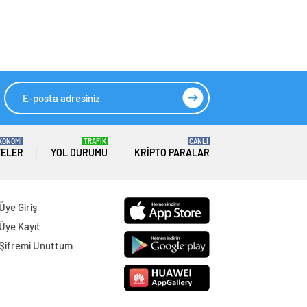
KONOMİ
TRAFİK
CANLI
TELER
YOL DURUMU
KRIPTO PARALAR
Üye Giriş
Üye Kayıt
Şifremi Unuttum