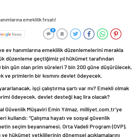
0
News
 ve ev hanımlarına emeklilik düzenlemelerini merakla
üyük düzenleme geçtiğimiz yıl hükümet tarafından
bin gün olan prim süreleri 7 bin 200 güne düşürülecek,
ek ve primlerin bir kısmını devlet ödeyecek.
yararlanacak, işçi çalıştırma şartı var mı? Emekli olmak
primi ödeyecek, devlet desteği kaç lira olacak?
yal Güvenlik Müşaviri Emin Yılmaz, milliyet.com.tr’ye
ri kullandı: “Çalışma hayatı ve sosyal güvenlik
ümetin seçim beyannamesi, Orta Vadeli Program (OVP),
ı ve hükümet yetkililerinin dönemsel açıklamalarını