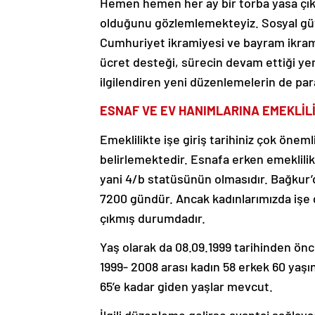
Hemen hemen her ay bir torba yasa çı
olduğunu gözlemlemekteyiz. Sosyal güve
Cumhuriyet ikramiyesi ve bayram ikrami
ücret desteği, sürecin devam ettiği yen
ilgilendiren yeni düzenlemelerin de par
ESNAF VE EV HANIMLARINA EMEKLİLİ
Emeklilikte işe giriş tarihiniz çok önemli
belirlemektedir. Esnafa erken emeklilik 
yani 4/b statüsünün olmasıdır. Bağkur’
7200 gündür. Ancak kadınlarımızda işe g
çıkmış durumdadır.
Yaş olarak da 08.09.1999 tarihinden önce
1999- 2008 arası kadın 58 erkek 60 yaşı
65’e kadar giden yaşlar mevcut.