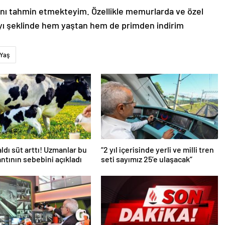
nı tahmin etmekteyim. Özellikle memurlarda ve özel
yı şeklinde hem yaştan hem de primden indirim
Yaş
aldı süt arttı! Uzmanlar bu
“2 yıl içerisinde yerli ve milli tren
antının sebebini açıkladı
seti sayımız 25’e ulaşacak”