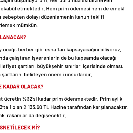
ayacağını düşünüyorum. Her durumda esnafa erken
ya tekabül etmektedir. Hem prim ödemesi hem de emekli
 Bu sebepten dolayı düzenlemenin kanun teklifi
söylemek mümkün.
RLANACAK?
 ocağı, berber gibi esnafları kapsayacağını biliyoruz.
tında çalıştıran işverenlerin de bu kapsamda olacağı
efiyet şartları, büyükşehir sınırları içerisinde olması,
 şartlarını belirleyen önemli unsurlardır.
E KADAR OLACAK?
üt ücretin %32’si kadar prim ödenmektedir. Prim aylık
’te 1 olan 2.133,60 TL Hazine tarafından karşılanacaktır.
daki rakamlar da değişecektir.
ESNETİLECEK Mİ?