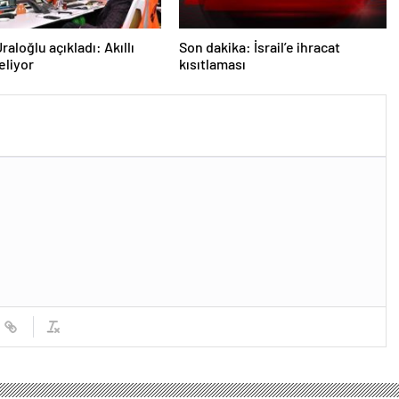
aloğlu açıkladı: Akıllı
Son dakika: İsrail’e ihracat
eliyor
kısıtlaması