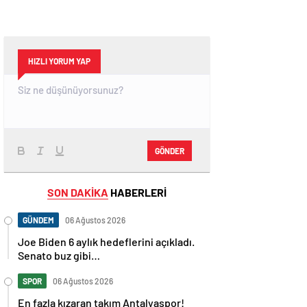
HIZLI YORUM YAP
GÖNDER
SON DAKİKA
HABERLERİ
GÜNDEM
06 Ağustos 2026
Joe Biden 6 aylık hedeflerini açıkladı.
Senato buz gibi…
SPOR
06 Ağustos 2026
En fazla kızaran takım Antalyaspor!