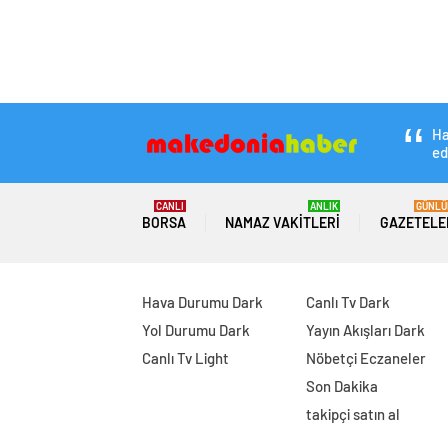
Ha
ed
CANLI
ANLIK
GÜNLÜ
BORSA
NAMAZ VAKITLERI
GAZETELE
Hava Durumu Dark
Canlı Tv Dark
Yol Durumu Dark
Yayın Akışları Dark
Canlı Tv Light
Nöbetçi Eczaneler
Son Dakika
takipçi satın al