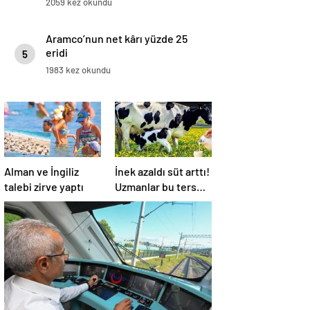
2059 kez okundu
Aramco’nun net kârı yüzde 25
eridi
5
1983 kez okundu
Alman ve İngiliz
İnek azaldı süt arttı!
talebi zirve yaptı
Uzmanlar bu ters
orantının sebebini
açıkladı