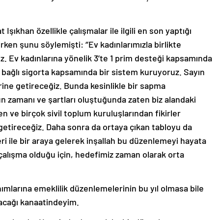
şıkhan özellikle çalışmalar ile ilgili en son yaptığı
rken şunu söylemişti: ‘’Ev kadınlarımızla birlikte
. Ev kadınlarına yönelik 3’te 1 prim desteği kapsamında
e bağlı sigorta kapsamında bir sistem kuruyoruz. Sayın
ne getireceğiz. Bunda kesinlikle bir sapma
 zamanı ve şartları oluştuğunda zaten biz alandaki
n ve birçok sivil toplum kuruluşlarından fikirler
 getireceğiz. Daha sonra da ortaya çıkan tabloyu da
eri ile bir araya gelerek inşallah bu düzenlemeyi hayata
 çalışma olduğu için, hedefimiz zaman olarak orta
mlarına emeklilik düzenlemelerinin bu yıl olmasa bile
acağı kanaatindeyim.