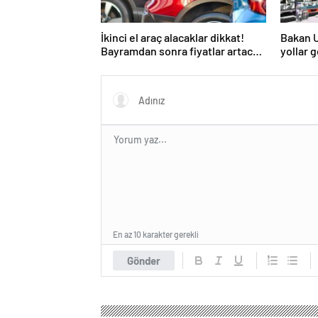
İkinci el araç alacaklar dikkat!
Bakan Ur
Bayramdan sonra fiyatlar artacak
yollar g
mı? İşte cevabı…
En az 10 karakter gerekli
Gönder