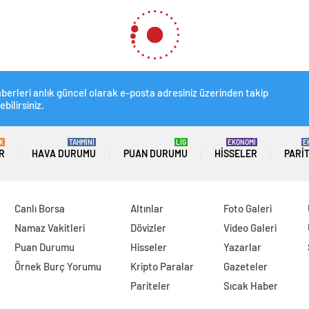
berleri anlık güncel olarak e-posta adresiniz üzerinden takip
ebilirsiniz.
K
TAHMİNİ
LİG
EKONOMİ
E
R
HAVA DURUMU
PUAN DURUMU
HISSELER
PARI
Canlı Borsa
Altınlar
Foto Galeri
Namaz Vakitleri
Dövizler
Video Galeri
Puan Durumu
Hisseler
Yazarlar
Örnek Burç Yorumu
Kripto Paralar
Gazeteler
Pariteler
Sıcak Haber