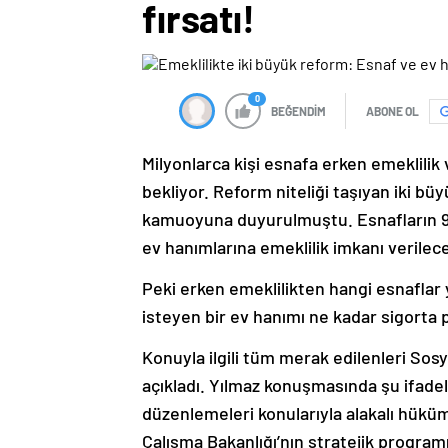
fırsatı!
0
BEĞENDİM
ABONE OL
Milyonlarca kişi esnafa erken emeklilik
bekliyor. Reform niteliği taşıyan iki b
kamuoyuna duyurulmuştu. Esnafların 9 
ev hanımlarına emeklilik imkanı verilec
Peki erken emeklilikten hangi esnaflar 
isteyen bir ev hanımı ne kadar sigorta 
Konuyla ilgili tüm merak edilenleri Sos
açıkladı. Yılmaz konuşmasında şu ifadele
düzenlemeleri konularıyla alakalı hük
Çalışma Bakanlığı’nın stratejik program