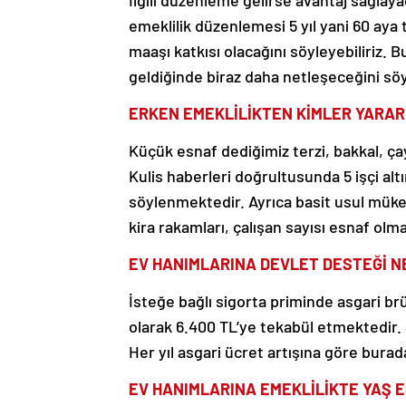
İlgili düzenleme gelirse avantaj sağl
emeklilik düzenlemesi 5 yıl yani 60 a
maaşı katkısı olacağını söyleyebiliriz.
geldiğinde biraz daha netleşeceğini 
ERKEN EMEKLİLİKTEN KİMLER YARA
Küçük esnaf dediğimiz terzi, bakkal, çay
Kulis haberleri doğrultusunda 5 işçi al
söylenmektedir. Ayrıca basit usul mükell
kira rakamları, çalışan sayısı esnaf olma
EV HANIMLARINA DEVLET DESTEĞİ N
İsteğe bağlı sigorta priminde asgari br
olarak 6.400 TL’ye tekabül etmektedir. 3
Her yıl asgari ücret artışına göre bura
EV HANIMLARINA EMEKLİLİKTE YAŞ 