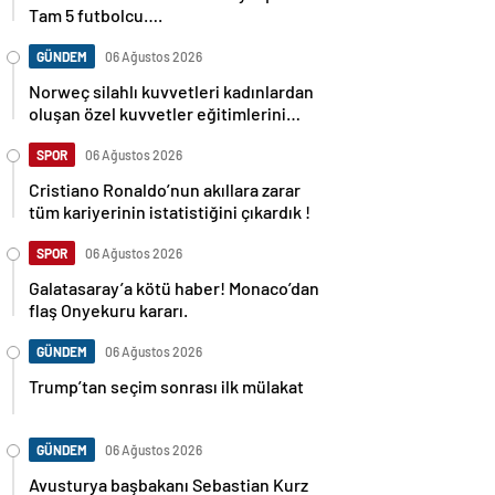
Tam 5 futbolcu….
GÜNDEM
06 Ağustos 2026
Norweç silahlı kuvvetleri kadınlardan
oluşan özel kuvvetler eğitimlerini
başlattı.
SPOR
06 Ağustos 2026
Cristiano Ronaldo’nun akıllara zarar
tüm kariyerinin istatistiğini çıkardık !
SPOR
06 Ağustos 2026
Galatasaray’a kötü haber! Monaco’dan
flaş Onyekuru kararı.
GÜNDEM
06 Ağustos 2026
Trump’tan seçim sonrası ilk mülakat
GÜNDEM
06 Ağustos 2026
Avusturya başbakanı Sebastian Kurz