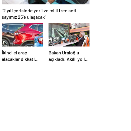
“2 yıl içerisinde yerli ve milli tren seti
sayımız 25’e ulaşacak”
İkinci el araç
Bakan Uraloğlu
alacaklar dikkat!
açıkladı: Akıllı yollar
Bayramdan sonra
geliyor
fiyatlar artacak mı?
İşte cevabı…