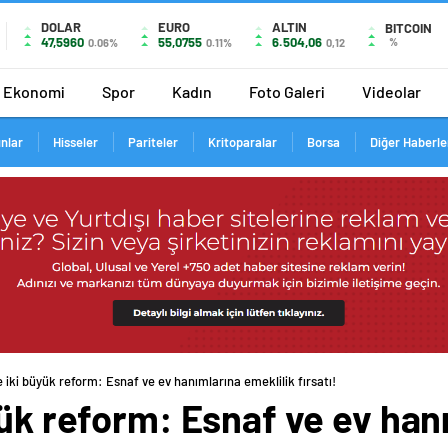
DOLAR
EURO
ALTIN
BITCOIN
47,5960
55,0755
6.504,06
%
0.06%
0.11%
0,12
Ekonomi
Spor
Kadın
Foto Galeri
Videolar
ınlar
Hisseler
Pariteler
Kritoparalar
Borsa
Diğer Haberle
 iki büyük reform: Esnaf ve ev hanımlarına emeklilik fırsatı!
yük reform: Esnaf ve ev han