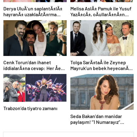
Derya UluÄ’un saplantÄ±lÄ±
Melisa AslÄ± Pamuk ile Yusuf
hayranÄ± uzaklaÅtÄ±rma
YazÄ±cÄ±, oÄullarÄ±nÄ±n
kararÄ±nÄ± hiÃ§e saydÄ±,
yÃ¼zÃ¼nÃ¼ ilk kez
Ã¶n sÄ±radan konseri izledi
gÃ¶sterdi
Cenk Torun’dan ihanet
Tolga SarÄ±taÅ ile Zeynep
iddialarÄ±na cevap: Her Åey
Mayruk’un bebek heyecanÄ±:
ortaya Ã§Ä±kacak
Cinsiyetini aÃ§Ä±kladÄ±lar
Trabzon’da tiyatro zamanı
Seda Bakan’dan manidar
paylaşım! “1 Numarayız”
mesajının arkasındaki o
gönderme gündeme bomba