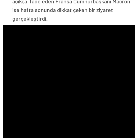
açıkça ifade eden Fransa Cumhurbaşkanı Macron
ise hafta sonunda dikkat çeken bir ziyaret
gerçekleştirdi.