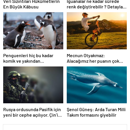
Veri Sızıntıları Hükümetlerin
İguanalar ne kadar sürede
En Büyük Kâbusu
renk değiştirebilir ? Detaylar
burada…
Penguenleri hiç bu kadar
Mecnun Otyakmaz:
komik ve yakından
Alacağımız her puanın çok
görmemiştiniz
önemi var
Rusya ordusunda Pasifik için
Şenol Güneş: Arda Turan Milli
yeni bir cephe açılıyor. Çin’in
Takım formasını giyebilir
ilk tepkisi!