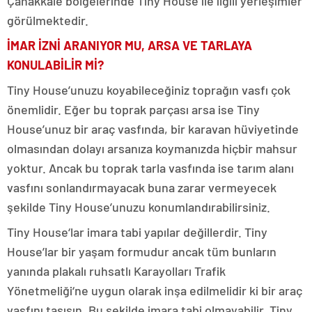
Çanakkale bölgelerinde Tiny House ile ilgili yerleşimler
görülmektedir.
İMAR İZNİ ARANIYOR MU, ARSA VE TARLAYA
KONULABİLİR Mİ?
Tiny House’unuzu koyabileceğiniz toprağın vasfı çok
önemlidir. Eğer bu toprak parçası arsa ise Tiny
House’unuz bir araç vasfında, bir karavan hüviyetinde
olmasından dolayı arsanıza koymanızda hiçbir mahsur
yoktur. Ancak bu toprak tarla vasfında ise tarım alanı
vasfını sonlandırmayacak buna zarar vermeyecek
şekilde Tiny House’unuzu konumlandırabilirsiniz.
Tiny House‘lar imara tabi yapılar değillerdir. Tiny
House’lar bir yaşam formudur ancak tüm bunların
yanında plakalı ruhsatlı Karayolları Trafik
Yönetmeliği‘ne uygun olarak inşa edilmelidir ki bir araç
vasfını taşısın. Bu şekilde imara tabi olmayabilir. Tiny