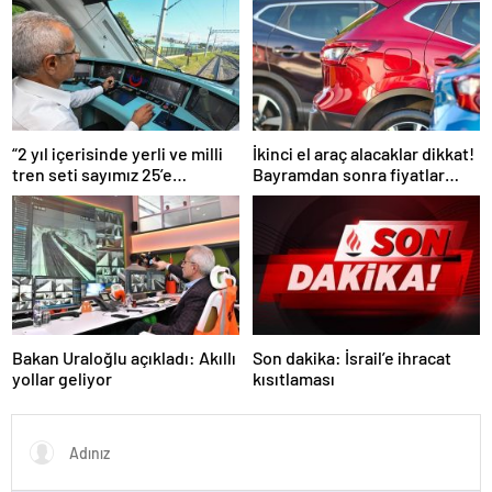
“2 yıl içerisinde yerli ve milli
İkinci el araç alacaklar dikkat!
tren seti sayımız 25’e
Bayramdan sonra fiyatlar
ulaşacak”
artacak mı? İşte cevabı…
Bakan Uraloğlu açıkladı: Akıllı
Son dakika: İsrail’e ihracat
yollar geliyor
kısıtlaması