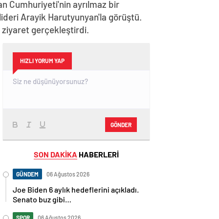
n Cumhuriyeti'nin ayrılmaz bir
lideri Arayik Harutyunyan'la görüştü.
iyaret gerçekleştirdi.
HIZLI YORUM YAP
GÖNDER
SON DAKİKA
HABERLERİ
GÜNDEM
06 Ağustos 2026
Joe Biden 6 aylık hedeflerini açıkladı.
Senato buz gibi…
SPOR
06 Ağustos 2026