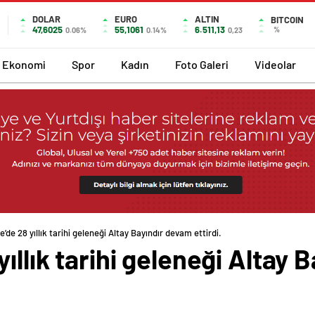
DOLAR
EURO
ALTIN
BITCOIN
47,6025
55,1061
6.511,13
%
0.06%
0.14%
0,23
Ekonomi
Spor
Kadın
Foto Galeri
Videolar
de 28 yıllık tarihi geleneği Altay Bayındır devam ettirdi.
ıllık tarihi geleneği Altay 