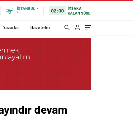
İMSAK'A
İSTANBUL
02:00
KALAN SÜRE
°
Yazarlar
Gazeteler
Bayındır devam