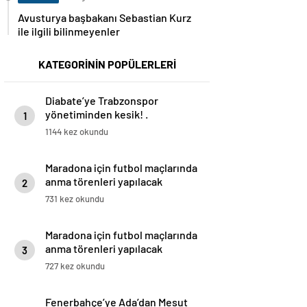
Avusturya başbakanı Sebastian Kurz
ile ilgili bilinmeyenler
KATEGORİNİN POPÜLERLERİ
Diabate’ye Trabzonspor
yönetiminden kesik! .
1
1144 kez okundu
Maradona için futbol maçlarında
anma törenleri yapılacak
2
731 kez okundu
Maradona için futbol maçlarında
anma törenleri yapılacak
3
727 kez okundu
Fenerbahçe’ye Ada’dan Mesut