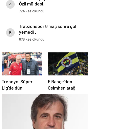
Özil müjdesi!
4
724 kez okundu
Trabzonspor 6 maç sonra gol
yemedi .
5
679 kez okundu
Trendyol Süper
F.Bahçe’den
Lig’de dün
Osimhen atağı