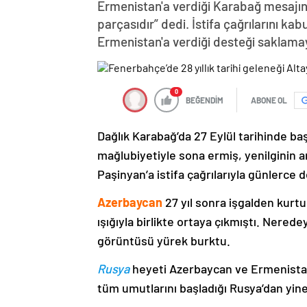
Ermenistan'a verdiği Karabağ mesajın
parçasıdır” dedi. İstifa çağrılarını k
Ermenistan'a verdiği desteği saklama
0
BEĞENDİM
ABONE OL
Dağlık Karabağ’da 27 Eylül tarihinde ba
mağlubiyetiyle sona ermiş, yenilginin 
Paşinyan’a istifa çağrılarıyla günlerce 
Azerbaycan
27 yıl sonra işgalden kurtu
ışığıyla birlikte ortaya çıkmıştı. Nere
görüntüsü yürek burktu.
Rusya
heyeti Azerbaycan ve Ermenistan
tüm umutlarını başladığı Rusya’dan yine