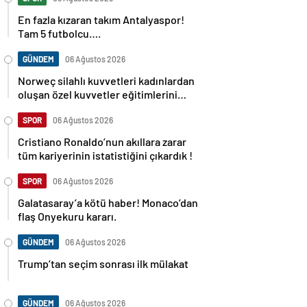
En fazla kızaran takım Antalyaspor!
Tam 5 futbolcu….
GÜNDEM
06 Ağustos 2026
Norweç silahlı kuvvetleri kadınlardan
oluşan özel kuvvetler eğitimlerini
başlattı.
SPOR
06 Ağustos 2026
Cristiano Ronaldo’nun akıllara zarar
tüm kariyerinin istatistiğini çıkardık !
SPOR
06 Ağustos 2026
Galatasaray’a kötü haber! Monaco’dan
flaş Onyekuru kararı.
GÜNDEM
06 Ağustos 2026
Trump’tan seçim sonrası ilk mülakat
GÜNDEM
06 Ağustos 2026