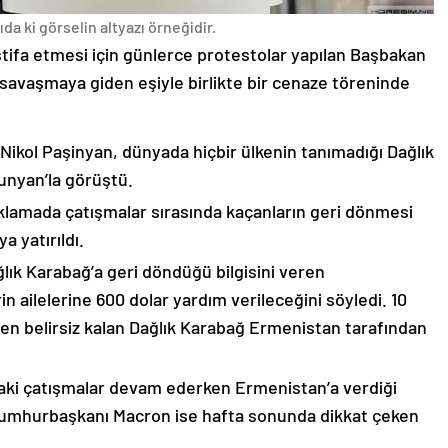
da ki görselin altyazı örneğidir.
stifa etmesi için günlerce protestolar yapılan Başbakan
avaşmaya giden eşiyle birlikte bir cenaze töreninde
 Nikol Paşinyan, dünyada hiçbir ülkenin tanımadığı Dağlık
unyan’la görüştü.
çıklamada çatışmalar sırasında kaçanların geri dönmesi
 yatırıldı.
lık Karabağ’a geri döndüğü bilgisini veren
n ailelerine 600 dolar yardım verileceğini söyledi. 10
n belirsiz kalan Dağlık Karabağ Ermenistan tarafından
ki çatışmalar devam ederken Ermenistan’a verdiği
Cumhurbaşkanı Macron ise hafta sonunda dikkat çeken