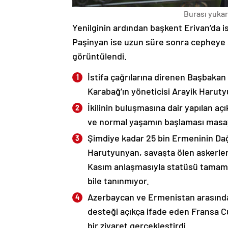
Burası yukarı
Yenilginin ardından başkent Erivan’da i
Paşinyan ise uzun süre sonra cepheye s
görüntülendi.
İstifa çağrılarına direnen Başbakan
Karabağ’ın yöneticisi Arayik Haruty
İkilinin buluşmasına dair yapılan a
ve normal yaşamın başlaması masaya
Şimdiye kadar 25 bin Ermeninin Dağ
Harutyunyan, savaşta ölen askerleri
Kasım anlaşmasıyla statüsü tamame
bile tanınmıyor.
Azerbaycan ve Ermenistan arasında
desteği açıkça ifade eden Fransa 
bir ziyaret gerçekleştirdi.