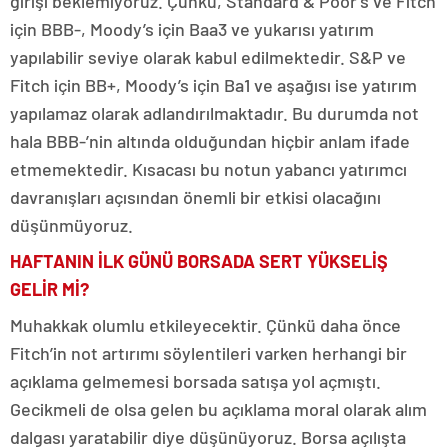
girişi beklemiyoruz. Çünkü, Standard & Poor’s ve Fitch
için BBB-, Moody’s için Baa3 ve yukarısı yatırım
yapılabilir seviye olarak kabul edilmektedir. S&P ve
Fitch için BB+, Moody’s için Ba1 ve aşağısı ise yatırım
yapılamaz olarak adlandırılmaktadır. Bu durumda not
hala BBB-’nin altında olduğundan hiçbir anlam ifade
etmemektedir. Kısacası bu notun yabancı yatırımcı
davranışları açısından önemli bir etkisi olacağını
düşünmüyoruz.
HAFTANIN İLK GÜNÜ BORSADA SERT YÜKSELİŞ
GELİR Mİ?
Muhakkak olumlu etkileyecektir. Çünkü daha önce
Fitch’in not artırımı söylentileri varken herhangi bir
açıklama gelmemesi borsada satışa yol açmıştı.
Gecikmeli de olsa gelen bu açıklama moral olarak alım
dalgası yaratabilir diye düşünüyoruz. Borsa açılışta