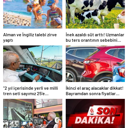
Alman ve İngiliz talebi zirve
İnek azaldı süt arttı! Uzmanlar
yaptı
bu ters orantının sebebini
açıkladı
“2 yıl içerisinde yerli ve milli
İkinci el araç alacaklar dikkat!
tren seti sayımız 25’e
Bayramdan sonra fiyatlar
ulaşacak”
artacak mı? İşte cevabı…