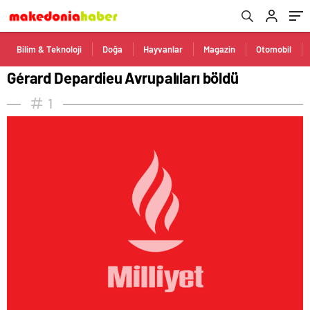
Bilim & Teknoloji
Doğa
Hayvanlar
Magazin
Otomobil
Gérard Depardieu Avrupalıları böldü
1