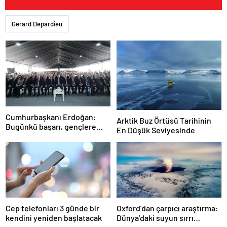
Gérard Depardieu
Cumhurbaşkanı Erdoğan:
Arktik Buz Örtüsü Tarihinin
Bugünkü başarı, gençlere
En Düşük Seviyesinde
umutsuzluk aşılayan
zihniyete indirilmiş ağır bir
darbedir
Cep telefonları 3 günde bir
Oxford’dan çarpıcı araştırma:
kendini yeniden başlatacak
Dünya’daki suyun sırrı