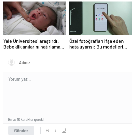
çözüldü
Yale Üniversitesi araştırdı:
Özel fotoğrafları ifşa eden
Bebeklik anılarını hatırlamak
hata uyarısı: Bu modelleri
mümkün mü? Sonuçlar
kullanıyorsanız dikkat
oldukça şaşırtıcı
En az 10 karakter gerekli
Gönder