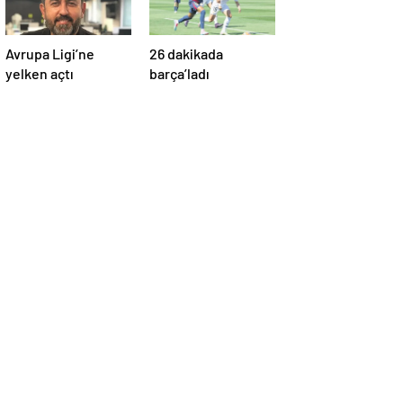
Avrupa Ligi’ne
26 dakikada
yelken açtı
barça’ladı