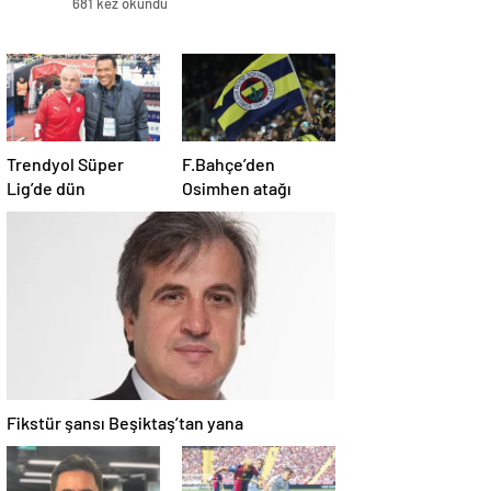
681 kez okundu
Trendyol Süper
F.Bahçe’den
Lig’de dün
Osimhen atağı
Fikstür şansı Beşiktaş’tan yana