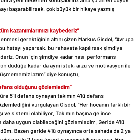
onra yeni hedefleri konuşabiliriz ama şu an en büyük
ayı başarabilirsek, çok büyük bir hikaye yazmış
 tüm kazanımlarımızı kaybederiz”
enmesi gerektiğinin altını çizen Markus Gisdol, “Avrupa
bu hatayı yaparsak, bu rehavete kapılırsak şimdiye
deriz. Onun için şimdiye kadar nasıl performans
son düdüğe kadar da aynı istek, arzu ve motivasyon ile
üşmememiz lazım” diye konuştu.
ü defans olduğunu gözlemledim”
üre 5’li defans oynayan takımın 4’lü defans
mlediğini vurgulayan Gisdol, “Her hocanın farklı bir
ışı ve sistemi olabiliyor. Takımın başına gelince
 daha uygun olabileceğini gözlemledim. Geride 4’lü
üm. Bazen geride 4’lü oynayınca orta sahada da 2 ya
 sistem ile 2 tane forvetle oynayabiliyorsunuz. Her