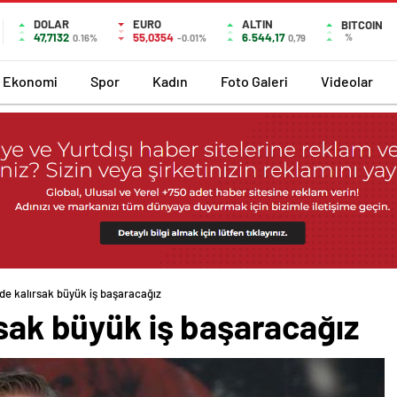
DOLAR
EURO
ALTIN
BITCOIN
47,7132
55,0354
6.544,17
%
0.16%
-0.01%
0,79
Ekonomi
Spor
Kadın
Foto Galeri
Videolar
gde kalırsak büyük iş başaracağız
rsak büyük iş başaracağız