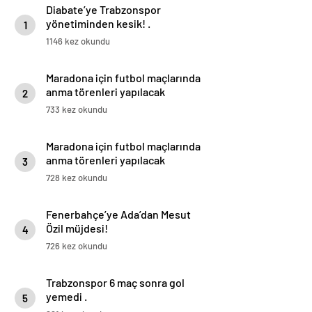
Diabate’ye Trabzonspor
yönetiminden kesik! .
1
1146 kez okundu
Maradona için futbol maçlarında
anma törenleri yapılacak
2
733 kez okundu
Maradona için futbol maçlarında
anma törenleri yapılacak
3
728 kez okundu
Fenerbahçe’ye Ada’dan Mesut
Özil müjdesi!
4
726 kez okundu
Trabzonspor 6 maç sonra gol
yemedi .
5