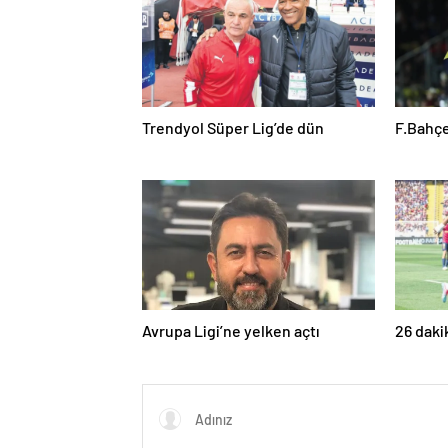
Trendyol Süper Lig’de dün
F.Bahçe
Avrupa Ligi’ne yelken açtı
26 daki