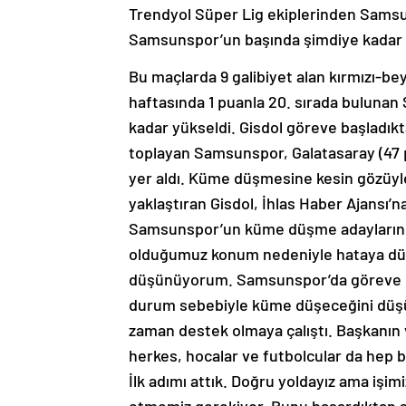
Trendyol Süper Lig ekiplerinden Samsu
Samsunspor’un başında şimdiye kadar 
Bu maçlarda 9 galibiyet alan kırmızı-beya
haftasında 1 puanla 20. sırada bulunan
kadar yükseldi. Gisdol göreve başladık
toplayan Samsunspor, Galatasaray (47 p
yer aldı. Küme düşmesine kesin gözüyl
yaklaştıran Gisdol, İhlas Haber Ajansı’
Samsunspor’un küme düşme adaylarının
olduğumuz konum nedeniyle hataya dü
düşünüyorum. Samsunspor’da göreve ba
durum sebebiyle küme düşeceğini düşü
zaman destek olmaya çalıştı. Başkanın 
herkes, hocalar ve futbolcular da hep bi
İlk adımı attık. Doğru yoldayız ama işim