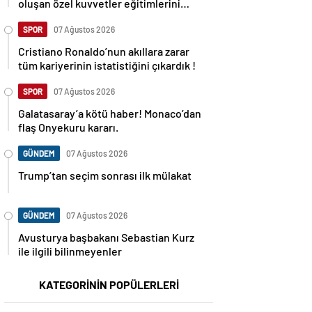
oluşan özel kuvvetler eğitimlerini
başlattı.
SPOR
07 Ağustos 2026
Cristiano Ronaldo’nun akıllara zarar
tüm kariyerinin istatistiğini çıkardık !
SPOR
07 Ağustos 2026
Galatasaray’a kötü haber! Monaco’dan
flaş Onyekuru kararı.
GÜNDEM
07 Ağustos 2026
Trump’tan seçim sonrası ilk mülakat
GÜNDEM
07 Ağustos 2026
Avusturya başbakanı Sebastian Kurz
ile ilgili bilinmeyenler
KATEGORİNİN POPÜLERLERİ