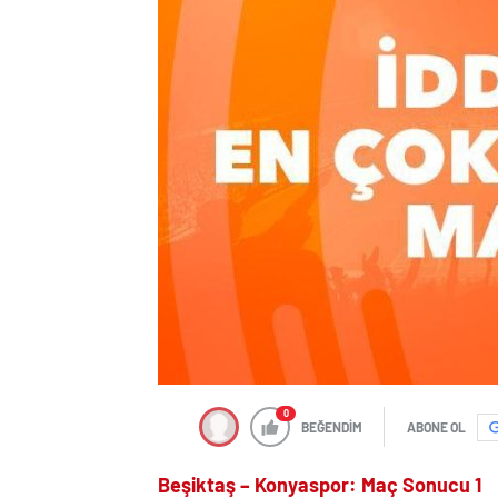
0
BEĞENDİM
ABONE OL
Beşiktaş – Konyaspor: Maç Sonucu 1