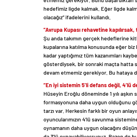
etmemiz gerekiyor. Bunu başardıktan s
hedefimiz ligde kalmak. Eğer ligde kalm
olacağız” ifadelerini kullandı.
“Avrupa Kupası rehavetine kapılırsak,
Şu anda takımın gerçek hedeflerine kitl
kupalarına katılma konusunda eğer biz 
kadar yaptığımız tüm kazanımları kaybe
gösterdiysek, bir sonraki maçta hatta 
devam etmemiz gerekiyor. Bu hataya d
“En iyi sistemin 5’li defans değil, 4’l
Hüseyin Eroğlu döneminde 1 yılı aşkın s
formasyonuna daha uygun olduğunu gözle
tarzı var. Herkesin farklı bir oyun anlay
oyuncularımızın 4’lü savunma sistemine
oynamanın daha uygun olacağını düşünd
da 3’lü oynayabiliyorsunuz. Bazen de bu