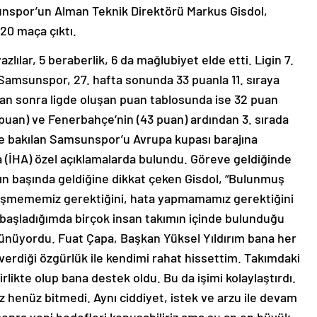
nspor’un Alman Teknik Direktörü Markus Gisdol,
20 maça çıktı.
zlılar, 5 beraberlik, 6 da mağlubiyet elde etti. Ligin 7.
 Samsunspor, 27. hafta sonunda 33 puanla 11. sıraya
tan sonra ligde oluşan puan tablosunda ise 32 puan
uan) ve Fenerbahçe’nin (43 puan) ardından 3. sırada
e bakılan Samsunspor’u Avrupa kupası barajına
na (İHA) özel açıklamalarda bulundu. Göreve geldiğinde
 başında geldiğine dikkat çeken Gisdol, “Bulunmuş
şmememiz gerektiğini, hata yapmamamız gerektiğini
şladığımda birçok insan takımın içinde bulunduğu
nüyordu. Fuat Çapa, Başkan Yüksel Yıldırım bana her
verdiği özgürlük ile kendimi rahat hissettim. Takımdaki
rlikte olup bana destek oldu. Bu da işimi kolaylaştırdı.
iz henüz bitmedi. Aynı ciddiyet, istek ve arzu ile devam