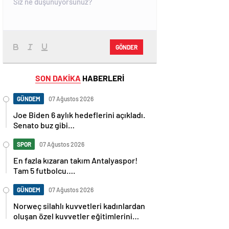
GÖNDER
SON DAKİKA
HABERLERİ
GÜNDEM
07 Ağustos 2026
Joe Biden 6 aylık hedeflerini açıkladı.
Senato buz gibi…
SPOR
07 Ağustos 2026
En fazla kızaran takım Antalyaspor!
Tam 5 futbolcu….
GÜNDEM
07 Ağustos 2026
Norweç silahlı kuvvetleri kadınlardan
oluşan özel kuvvetler eğitimlerini
başlattı.