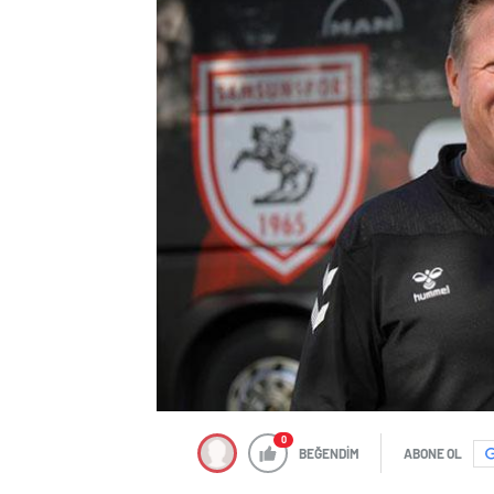
0
BEĞENDİM
ABONE OL