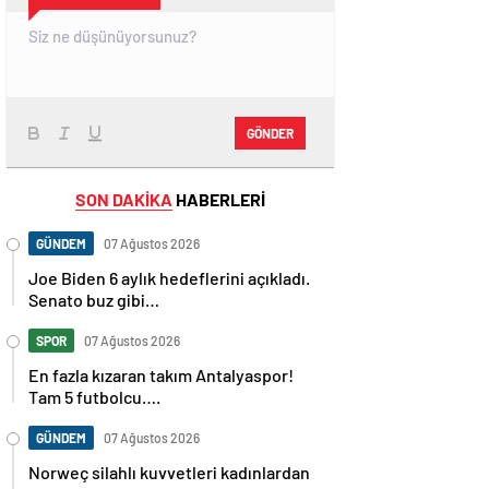
GÖNDER
SON DAKİKA
HABERLERİ
GÜNDEM
07 Ağustos 2026
Joe Biden 6 aylık hedeflerini açıkladı.
Senato buz gibi…
SPOR
07 Ağustos 2026
En fazla kızaran takım Antalyaspor!
Tam 5 futbolcu….
GÜNDEM
07 Ağustos 2026
Norweç silahlı kuvvetleri kadınlardan