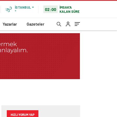
İMSAK'A
İSTANBUL
02:00
KALAN SÜRE
°
Yazarlar
Gazeteler
HIZLI YORUM YAP