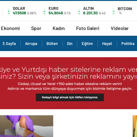
DOLAR
EURO
ALTIN
BITCOIN
47,5508
54,9046
6.201,30
%
0.06%
0.1%
0,42
Ekonomi
Spor
Kadın
Foto Galeri
Videolar
3.Sayfa
Avrupa
Bülten
Din
Eğitim
Hayat
Politika