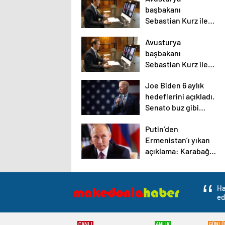
başbakanı
Sebastian Kurz ile
ilgili bilinmeyenler
Avusturya
başbakanı
Sebastian Kurz ile
ilgili bilinmeyenler
Joe Biden 6 aylık
hedeflerini açıkladı.
Senato buz gibi…
Putin’den
Ermenistan’ı yıkan
açıklama: Karabağ
Azerbaycan’ın
ayrılmaz bir
parçasıdır!
Ha
ed
CANLI
ANLIK
GÜNLÜ