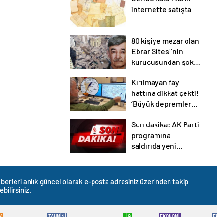
internette satışta
80 kişiye mezar olan
Ebrar Sitesi’nin
kurucusundan şok
savunma!
Kırılmayan fay
hattına dikkat çekti!
‘Büyük depremler
olacak’
Son dakika: AK Parti
programına
saldırıda yeni
gözaltılar
berleri anlık güncel olarak e-posta adresiniz üzerinden takip
ebilirsiniz.
K
TAHMİNİ
LİG
EKONOMİ
E