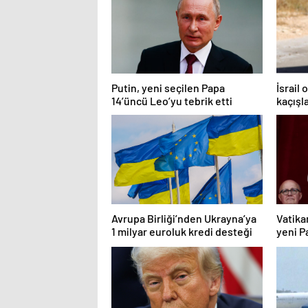
Putin, yeni seçilen Papa
İsrail
14’üncü Leo’yu tebrik etti
kaçışla
Avrupa Birliği’nden Ukrayna’ya
Vatika
1 milyar euroluk kredi desteği
yeni Pa
Kardin