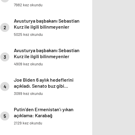
7982 kez okundu
Avusturya başbakanı Sebastian
Kurz ile ilgili bilinmeyenler
2
5025 kez okundu
Avusturya başbakanı Sebastian
Kurz ile ilgili bilinmeyenler
3
4909 kez okundu
Joe Biden 6 aylık hedeflerini
açıkladı. Senato buz gibi…
4
3099 kez okundu
Putin’den Ermenistan’ı yıkan
açıklama: Karabağ
5
Azerbaycan’ın ayrılmaz bir
2129 kez okundu
parçasıdır!