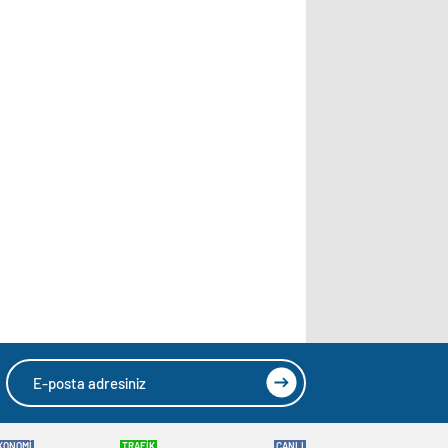
KONOMİ
TRAFİK
CANLI