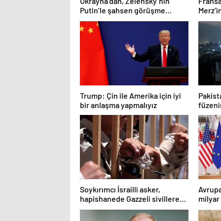
Ukrayna’dan, Zelensky’nin
Fransa
Putin’le şahsen görüşme
Merz’i
talebine ilişkin açıklama
iddiası
Trump: Çin ile Amerika için iyi
Pakist
bir anlaşma yapmalıyız
füzeni
açıkla
Soykırımcı İsrailli asker,
Avrupa
hapishanede Gazzeli sivillere
milyar
karşı işlenen suçları anlattı
hazırlı