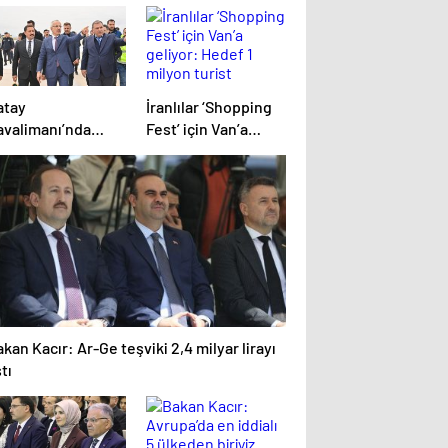
atay
İranlılar ‘Shopping
avalimanı’nda
Fest’ için Van’a
ayat normale
geliyor: Hedef 1
önüyor: Gidiş
milyon turist
önüş uçak
eferleri Cuma
ünü başlıyor
kan Kacır: Ar-Ge teşviki 2,4 milyar lirayı
tı