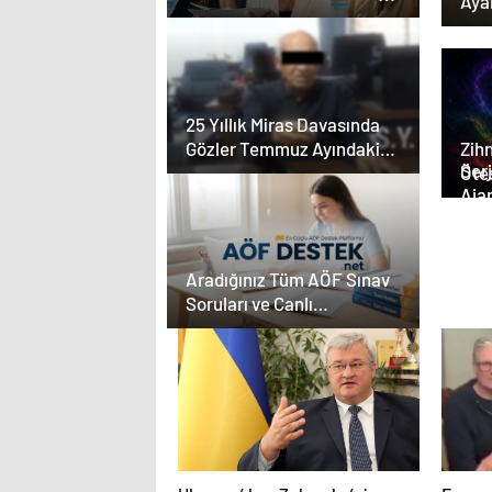
Aya
YKS Adaylarına Çifte
Güvence: Sabit Ücret
ve Kesintisiz Burs
25 Yıllık Miras Davasında
Gözler Temmuz Ayındaki
Zihn
Serjoy : Diji
Karar Duruşmasına Çevrildi
Ötes
Aja
Aja
Tas
Aradığınız Tüm AÖF Sınav
Soruları ve Canlı
Açıköğretim Forumu
Burada