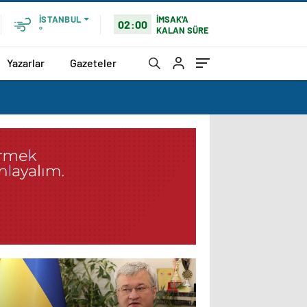
İMSAK'A
İSTANBUL
02:00
KALAN SÜRE
°
Yazarlar
Gazeteler