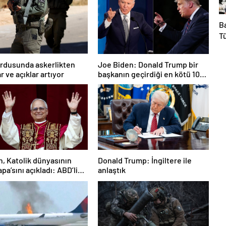
B
Tü
ka
o
 ordusunda askerlikten
Joe Biden: Donald Trump bir
r ve açıklar artıyor
başkanın geçirdiği en kötü 100
günü geçirdi
n, Katolik dünyasının
Donald Trump: İngiltere ile
pa’sını açıkladı: ABD’li
anlaştık
al Francis Prevost