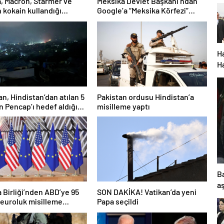
, Macron, Starmer ve
Meksika Devlet Başkanı’ndan
n kokain kullandığı
Google’a “Meksika Körfezi”
nı yalanladı
davası
H
H
h
d
an, Hindistan’dan atılan 5
Pakistan ordusu Hindistan’a
d
n Pencap’ı hedef aldığını
misilleme yaptı
s
dı
g
Ba
aş
 Birliği’nden ABD’ye 95
SON DAKİKA! Vatikan’da yeni
 euroluk misilleme
Papa seçildi
ğı