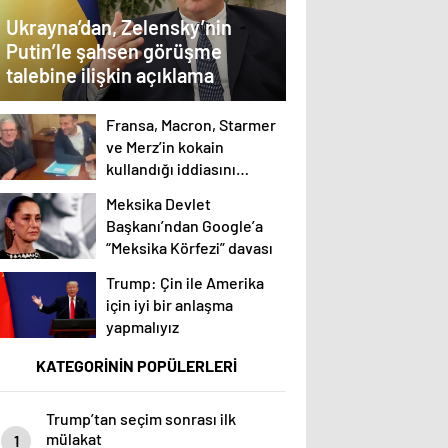
Ukrayna’dan, Zelensky’nin
Putin’le şahsen görüşme
talebine ilişkin açıklama
Fransa, Macron, Starmer
ve Merz’in kokain
kullandığı iddiasını
yalanladı
Meksika Devlet
Başkanı’ndan Google’a
“Meksika Körfezi” davası
Trump: Çin ile Amerika
için iyi bir anlaşma
yapmalıyız
KATEGORİNİN POPÜLERLERİ
Trump’tan seçim sonrası ilk
mülakat
1