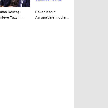
akan Göktaş:
Bakan Kacır:
rkiye Yüzyılı,
Avrupa’da en iddialı
dınların yüzyılı
5 ülkeden biriyiz
lacak