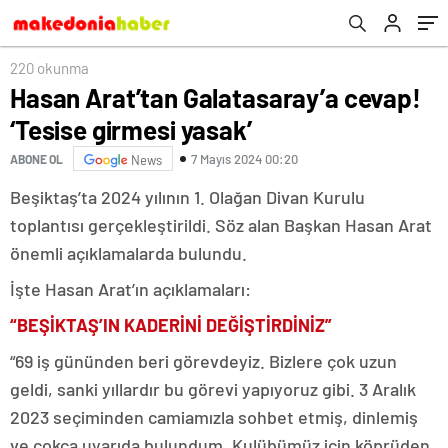
mücadele ediyoruz
220 okunma
Hasan Arat’tan Galatasaray’a cevap!
‘Tesise girmesi yasak’
7 Mayıs 2024 00:20
ABONE OL
News
Beşiktaş’ta 2024 yılının 1. Olağan Divan Kurulu
toplantısı gerçekleştirildi. Söz alan Başkan Hasan Arat
önemli açıklamalarda bulundu.
İşte Hasan Arat’ın açıklamaları:
“BEŞİKTAŞ’IN KADERİNİ DEĞİŞTİRDİNİZ”
“69 iş gününden beri görevdeyiz. Bizlere çok uzun
geldi, sanki yıllardır bu görevi yapıyoruz gibi. 3 Aralık
2023 seçiminden camiamızla sohbet etmiş, dinlemiş
ve çokça uyarıda bulundum. Kulübümüz için köprüden