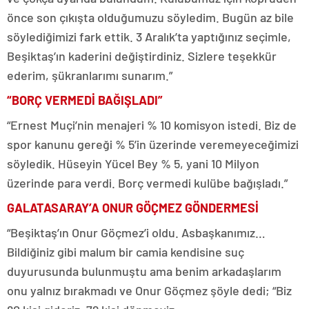
önce son çıkışta olduğumuzu söyledim. Bugün az bile
söylediğimizi fark ettik. 3 Aralık’ta yaptığınız seçimle,
Beşiktaş’ın kaderini değiştirdiniz. Sizlere teşekkür
ederim, şükranlarımı sunarım.”
“BORÇ VERMEDİ BAĞIŞLADI”
“Ernest Muçi’nin menajeri % 10 komisyon istedi. Biz de
spor kanunu gereği % 5’in üzerinde veremeyeceğimizi
söyledik. Hüseyin Yücel Bey % 5, yani 10 Milyon
üzerinde para verdi. Borç vermedi kulübe bağışladı.”
GALATASARAY’A ONUR GÖÇMEZ GÖNDERMESİ
“Beşiktaş’ın Onur Göçmez’i oldu. Asbaşkanımız…
Bildiğiniz gibi malum bir camia kendisine suç
duyurusunda bulunmuştu ama benim arkadaşlarım
onu yalnız bırakmadı ve Onur Göçmez şöyle dedi; “Biz