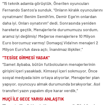
“15 teknik adamla görüştük. Önerilen oyuncuları
Fernando Santos’a sunduk. “Onların kiralık oyuncularını
oynatmam! Benim Semih’im, Demir Ege’m onlardan
daha iyi. Onları oynatırım” dedi. Sonrasında yeniden
harekete geçtik. Menajerlerle durumumuzu sordum,
aramız iyi değilmiş! Meğerse menajerlere 10 Milyon
Euro borcumuz varmış! Domagoj Vida’nın menajeri 2
Milyon Euro’luk dava açtı. İnanılmaz ilişkiler.”
“TESİSE GİRMESİ YASAK”
“Samet Aybaba, bütün futbolcuların menajerlerinin
girişini içeri yasakladı. Kimseyi içeri sokmuyor. Önce
sosyal medyada isim ortaya atıyorlar. Menajerler plan
yapıyor, oyuncuyu almak durumunda bırakıyorlar. Asıl
transferi yazın yapalım diye karar verdik.”
MUÇİ İLE GECE YARISI ANLAŞTIK