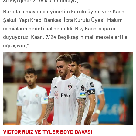
80 kişi gideriz, 79 kişi dönmeyiz.
Burada olmayan bir yönetim kurulu üyem var: Kaan
Şakul. Yapı Kredi Bankası İcra Kurulu Üyesi. Malum
camiaların hedefi haline geldi. Biz, Kaan’la gurur
duyuyoruz. Kaan, 7/24 Beşiktaş’ın mali meseleleri ile
uğraşıyor.”
VICTOR RUIZ VE TYLER BOYD DAVASI