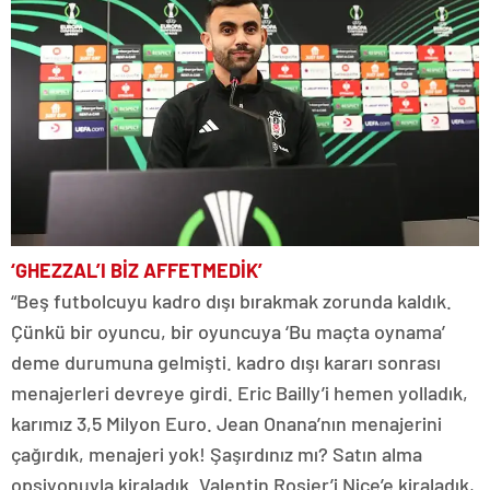
‘GHEZZAL’I BİZ AFFETMEDİK’
“Beş futbolcuyu kadro dışı bırakmak zorunda kaldık.
Çünkü bir oyuncu, bir oyuncuya ‘Bu maçta oynama’
deme durumuna gelmişti. kadro dışı kararı sonrası
menajerleri devreye girdi. Eric Bailly’i hemen yolladık,
karımız 3,5 Milyon Euro. Jean Onana’nın menajerini
çağırdık, menajeri yok! Şaşırdınız mı? Satın alma
opsiyonuyla kiraladık. Valentin Rosier’i Nice’e kiraladık,