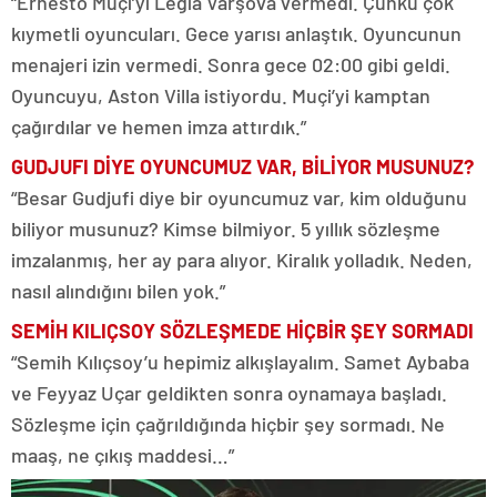
“Ernesto Muçi’yi Legia Varşova vermedi. Çünkü çok
kıymetli oyuncuları. Gece yarısı anlaştık. Oyuncunun
menajeri izin vermedi. Sonra gece 02:00 gibi geldi.
Oyuncuyu, Aston Villa istiyordu. Muçi’yi kamptan
çağırdılar ve hemen imza attırdık.”
GUDJUFI DİYE OYUNCUMUZ VAR, BİLİYOR MUSUNUZ?
“Besar Gudjufi diye bir oyuncumuz var, kim olduğunu
biliyor musunuz? Kimse bilmiyor. 5 yıllık sözleşme
imzalanmış, her ay para alıyor. Kiralık yolladık. Neden,
nasıl alındığını bilen yok.”
SEMİH KILIÇSOY SÖZLEŞMEDE HİÇBİR ŞEY SORMADI
“Semih Kılıçsoy’u hepimiz alkışlayalım. Samet Aybaba
ve Feyyaz Uçar geldikten sonra oynamaya başladı.
Sözleşme için çağrıldığında hiçbir şey sormadı. Ne
maaş, ne çıkış maddesi…”