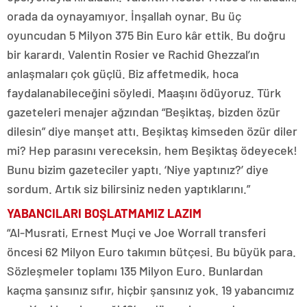
orada da oynayamıyor. İnşallah oynar. Bu üç
oyuncudan 5 Milyon 375 Bin Euro kâr ettik. Bu doğru
bir karardı. Valentin Rosier ve Rachid Ghezzal’ın
anlaşmaları çok güçlü. Biz affetmedik, hoca
faydalanabileceğini söyledi. Maaşını ödüyoruz. Türk
gazeteleri menajer ağzından “Beşiktaş, bizden özür
dilesin” diye manşet attı. Beşiktaş kimseden özür diler
mi? Hep parasını vereceksin, hem Beşiktaş ödeyecek!
Bunu bizim gazeteciler yaptı. ‘Niye yaptınız?’ diye
sordum. Artık siz bilirsiniz neden yaptıklarını.”
YABANCILARI BOŞLATMAMIZ LAZIM
“Al-Musrati, Ernest Muçi ve Joe Worrall transferi
öncesi 62 Milyon Euro takımın bütçesi. Bu büyük para.
Sözleşmeler toplamı 135 Milyon Euro. Bunlardan
kaçma şansınız sıfır, hiçbir şansınız yok. 19 yabancımız