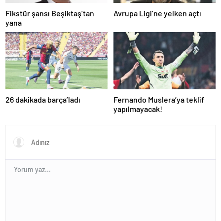
Fikstür şansı Beşiktaş’tan
Avrupa Ligi’ne yelken açtı
yana
26 dakikada barça’ladı
Fernando Muslera’ya teklif
yapılmayacak!