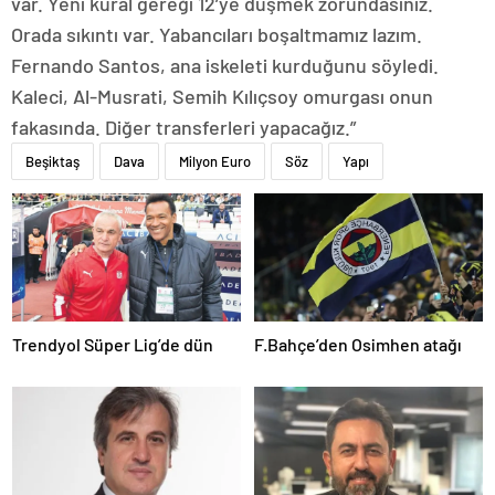
var. Yeni kural gereği 12’ye düşmek zorundasınız.
Orada sıkıntı var. Yabancıları boşaltmamız lazım.
Fernando Santos, ana iskeleti kurduğunu söyledi.
Kaleci, Al-Musrati, Semih Kılıçsoy omurgası onun
fakasında. Diğer transferleri yapacağız.”
Beşiktaş
Dava
Milyon Euro
Söz
Yapı
Trendyol Süper Lig’de dün
F.Bahçe’den Osimhen atağı