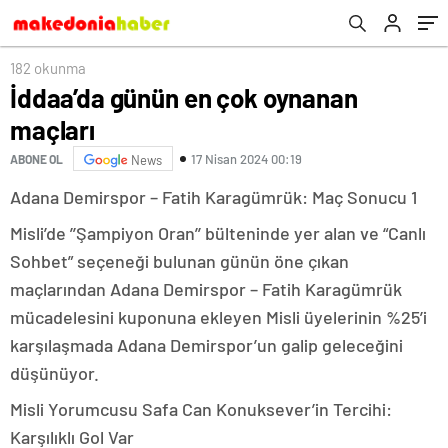
182 okunma
İddaa’da günün en çok oynanan
maçları
17 Nisan 2024 00:19
ABONE OL
News
Adana Demirspor – Fatih Karagümrük: Maç Sonucu 1
Misli’de ’’Şampiyon Oran’’ bülteninde yer alan ve “Canlı
Sohbet” seçeneği bulunan günün öne çıkan
maçlarından Adana Demirspor – Fatih Karagümrük
mücadelesini kuponuna ekleyen Misli üyelerinin %25’i
karşılaşmada Adana Demirspor’un galip geleceğini
düşünüyor.
Misli Yorumcusu Safa Can Konuksever’in Tercihi:
Karşılıklı Gol Var