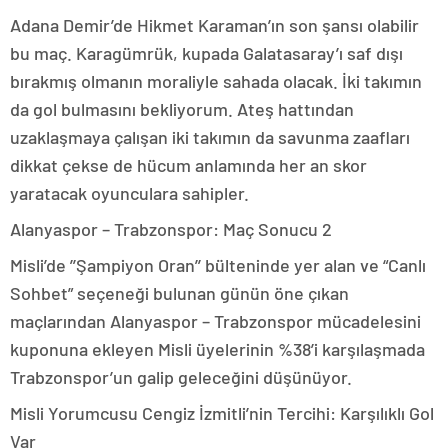
Adana Demir’de Hikmet Karaman’ın son şansı olabilir
bu maç. Karagümrük, kupada Galatasaray’ı saf dışı
bırakmış olmanın moraliyle sahada olacak. İki takımın
da gol bulmasını bekliyorum. Ateş hattından
uzaklaşmaya çalışan iki takımın da savunma zaafları
dikkat çekse de hücum anlamında her an skor
yaratacak oyunculara sahipler.
Alanyaspor – Trabzonspor: Maç Sonucu 2
Misli’de ’’Şampiyon Oran’’ bülteninde yer alan ve “Canlı
Sohbet” seçeneği bulunan günün öne çıkan
maçlarından Alanyaspor – Trabzonspor mücadelesini
kuponuna ekleyen Misli üyelerinin %38’i karşılaşmada
Trabzonspor’un galip geleceğini düşünüyor.
Misli Yorumcusu Cengiz İzmitli’nin Tercihi: Karşılıklı Gol
Var