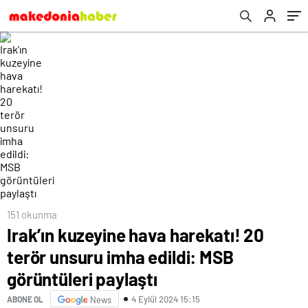
151 okunma
Irak’ın kuzeyine hava harekatı! 20
terör unsuru imha edildi: MSB
görüntüleri paylaştı
4 Eylül 2024 15:15
ABONE OL
News