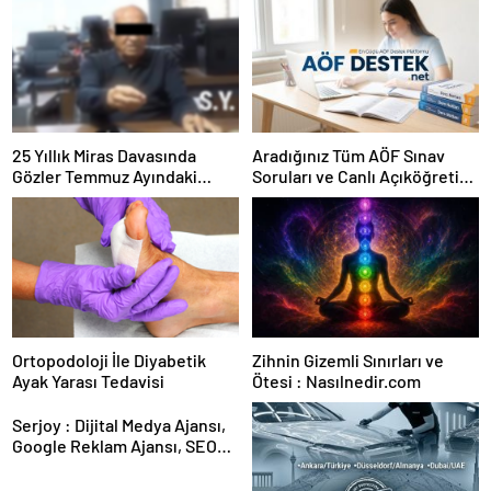
25 Yıllık Miras Davasında
Aradığınız Tüm AÖF Sınav
Gözler Temmuz Ayındaki
Soruları ve Canlı Açıköğretim
Karar Duruşmasına Çevrildi
Forumu Burada
Ortopodoloji İle Diyabetik
Zihnin Gizemli Sınırları ve
Ayak Yarası Tedavisi
Ötesi : Nasılnedir.com
Serjoy : Dijital Medya Ajansı,
Google Reklam Ajansı, SEO
Ajansı ve Web Tasarım Ajansı