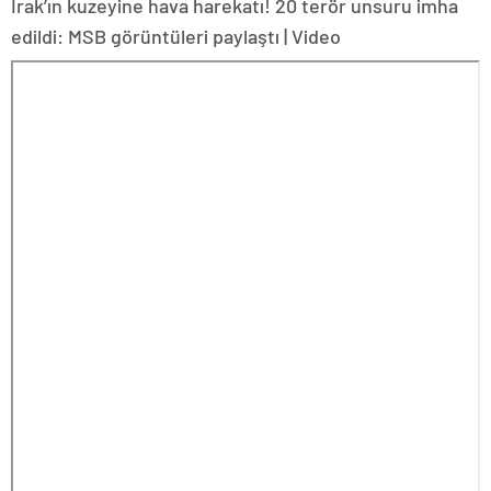
Irak’ın kuzeyine hava harekatı! 20 terör unsuru imha
edildi: MSB görüntüleri paylaştı | Video