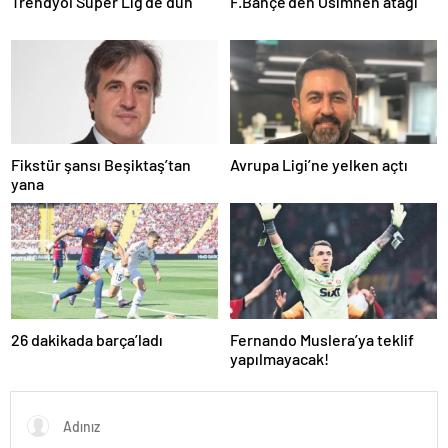
Trendyol Süper Lig’de dün
F.Bahçe’den Osimhen atağı
Fikstür şansı Beşiktaş’tan
Avrupa Ligi’ne yelken açtı
yana
26 dakikada barça’ladı
Fernando Muslera’ya teklif
yapılmayacak!