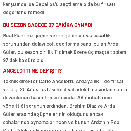
karşısında ise Ceballos’u seçti ama o da bu fırsatı
değerlendiremedi.
BU SEZON SADECE 97 DAKİKA OYNADI
Real Madrid’e geçen sezon gelen ancak sakatlık
sorunundan dolayı çok geç forma şansı bulan Arda
Güler, bu sezon biri ilk 11 olmak üzere üç maçta toplam
97 dakika süre aldı.
ANCELOTTI NE DEMİŞTİ?
Teknik direktör Carlo Ancelotti, Arda’ya ilk 11’de fırsat
verdiği 25 Ağustos’taki Real Valladolid maçından sonra
düzenlenen basın toplantısında, AA muhabirinin
yönelttiği sorunun ardından, Brahim Diaz ve Arda
Güler arasında şüphelerinin olduğunu ancak
sahalarında oynamalarından ve bunun Arda’nın Real
Madrid’deki gelişme sürecinin bir parçası olacağı