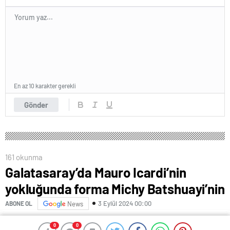
En az 10 karakter gerekli
Gönder
161 okunma
Galatasaray’da Mauro Icardi’nin
yokluğunda forma Michy Batshuayi’nin
3 Eylül 2024 00:00
ABONE OL
News
0
0
0
0