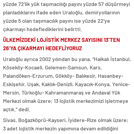
yüzde 72’lik yük taşımacılığı payını yüzde 57 düşürmeyi
planladıklarını ifade eden Uraloğlu, demiryollarının
yüzde 5 olan taşımacılık payını ise yüzde 22’ye
çıkarmayı hedeflediklerini belirtti.
ÜLKEMİZDEKİ LOJİSTİK MERKEZ SAYISINI 13’TEN
26’YA ÇIKARMAYI HEDEFLİYORUZ
Uraloğlu ayrıca 2002 yılından bu yana, “Halkalı İstanbul,
Köseköy-Kocaeli, Gelemen-Samsun, Kars,
Palandöken-Erzurum, Gökköy- Balıkesir, Hasanbey-
Eskişehir, Uşak, Kaklık-Denizli, Kayacık-Konya, Yenice-
Mersin, Türkoğlu- Kahramanmaraş ve Andaval Yük
Merkezi olmak üzere; 13 lojistik merkezimizi işletmeye
açtık.” dedi.
Sivas, Boğazköprü-Kayseri, İyidere-Rize olmak üzere;
3 adet lojistik merkezin yapımına devam edildiğini