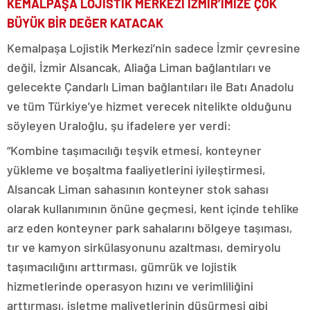
KEMALPAŞA LOJİSTİK MERKEZİ İZMİR’İMİZE ÇOK
BÜYÜK BİR DEĞER KATACAK
Kemalpaşa Lojistik Merkezi’nin sadece İzmir çevresine
değil, İzmir Alsancak, Aliağa Liman bağlantıları ve
gelecekte Çandarlı Liman bağlantıları ile Batı Anadolu
ve tüm Türkiye’ye hizmet verecek nitelikte olduğunu
söyleyen Uraloğlu, şu ifadelere yer verdi:
“Kombine taşımacılığı teşvik etmesi, konteyner
yükleme ve boşaltma faaliyetlerini iyileştirmesi,
Alsancak Liman sahasının konteyner stok sahası
olarak kullanımının önüne geçmesi, kent içinde tehlike
arz eden konteyner park sahalarını bölgeye taşıması,
tır ve kamyon sirkülasyonunu azaltması, demiryolu
taşımacılığını arttırması, gümrük ve lojistik
hizmetlerinde operasyon hızını ve verimliliğini
arttırması, işletme maliyetlerinin düşürmesi gibi