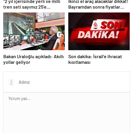
“2 yıl içerisinde yerli ve milli
İkinci el araç alacaklar dikkat!
tren seti sayımız 25’e
Bayramdan sonra fiyatlar
ulaşacak”
artacak mı? İşte cevabı…
Bakan Uraloğlu açıkladı: Akıllı
Son dakika: İsrail’e ihracat
yollar geliyor
kısıtlaması