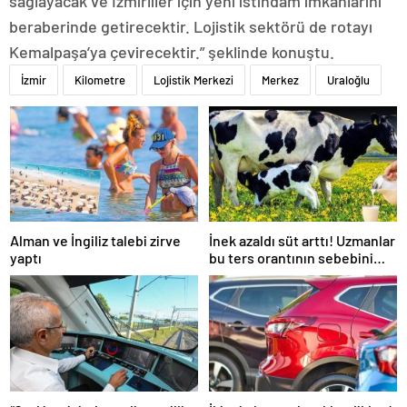
sağlayacak ve İzmirliler için yeni istihdam imkânlarını
beraberinde getirecektir. Lojistik sektörü de rotayı
Kemalpaşa’ya çevirecektir.” şeklinde konuştu.
İzmir
Kilometre
Lojistik Merkezi
Merkez
Uraloğlu
Alman ve İngiliz talebi zirve
İnek azaldı süt arttı! Uzmanlar
yaptı
bu ters orantının sebebini
açıkladı