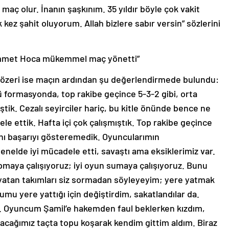
maç olur. İnanın şaşkınım. 35 yıldır böyle çok vakit
kez şahit oluyorum. Allah bizlere sabır versin” sözlerini
hammet Hoca mükemmel maç yönetti”
Sözeri ise maçın ardından şu değerlendirmede bulundu:
lü formasyonda, top rakibe geçince 5-3-2 gibi, orta
iştik. Cezalı seyirciler hariç, bu kitle önünde bence ne
e ettik. Hafta içi çok çalışmıştık. Top rakibe geçince
ynı başarıyı gösteremedik. Oyuncularımın
nelde iyi mücadele etti, savaştı ama eksiklerimiz var.
pmaya çalışıyoruz; iyi oyun sumaya çalışıyoruz. Bunu
e yatan takımları siz sormadan söyleyeyim; yere yatmak
mu yere yattığı için değiştirdim, sakatlandılar da.
. Oyuncum Şamil’e hakemden faul beklerken kızdım,
cağımız taçta topu koşarak kendim gittim aldım. Biraz