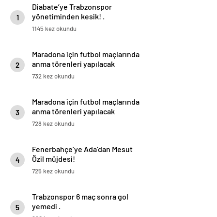
Diabate’ye Trabzonspor
yönetiminden kesik! .
1
1145 kez okundu
Maradona için futbol maçlarında
anma törenleri yapılacak
2
732 kez okundu
Maradona için futbol maçlarında
anma törenleri yapılacak
3
728 kez okundu
Fenerbahçe’ye Ada’dan Mesut
Özil müjdesi!
4
725 kez okundu
Trabzonspor 6 maç sonra gol
yemedi .
5