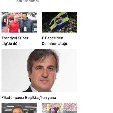
680 kez okundu
Trendyol Süper
F.Bahçe’den
Lig’de dün
Osimhen atağı
Fikstür şansı Beşiktaş’tan yana