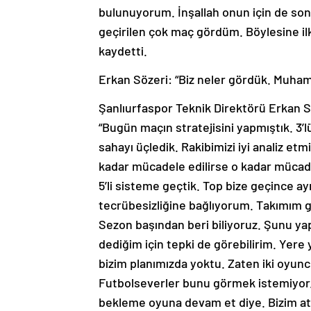
bulunuyorum. İnşallah onun için de son 
geçirilen çok maç gördüm. Böylesine ilk 
kaydetti.
Erkan Sözeri: “Biz neler gördük. Mu
Şanlıurfaspor Teknik Direktörü Erkan 
“Bugün maçın stratejisini yapmıştık. 3’
sahayı üçledik. Rakibimizi iyi analiz etm
kadar mücadele edilirse o kadar mücadel
5’li sisteme geçtik. Top bize geçince a
tecrübesizliğine bağlıyorum. Takımım ge
Sezon başından beri biliyoruz. Şunu ya
dediğim için tepki de görebilirim. Yer
bizim planımızda yoktu. Zaten iki oyuncu
Futbolseverler bunu görmek istemiyor
bekleme oyuna devam et diye. Bizim ata