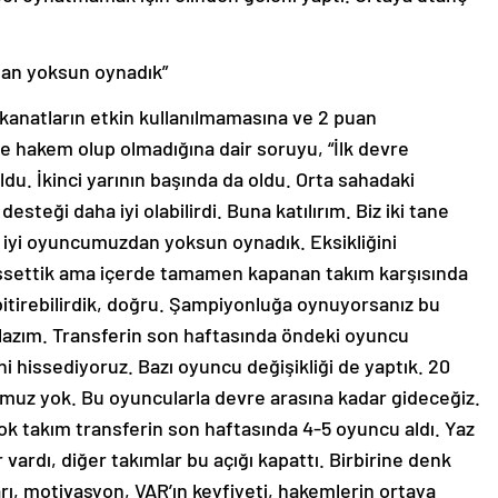
dan yoksun oynadık”
 kanatların etkin kullanılmamasına ve 2 puan
e hakem olup olmadığına dair soruyu, “İlk devre
du. İkinci yarının başında da oldu. Orta sahadaki
 desteği daha iyi olabilirdi. Buna katılırım. Biz iki tane
k iyi oyuncumuzdan yoksun oynadık. Eksikliğini
ssettik ama içerde tamamen kapanan takım karşısında
şi bitirebilirdik, doğru. Şampiyonluğa oynuyorsanız bu
k lazım. Transferin son haftasında öndeki oyuncu
i hissediyoruz. Bazı oyuncu değişikliği de yaptık. 20
omuz yok. Bu oyuncularla devre arasına kadar gideceğiz.
irçok takım transferin son haftasında 4-5 oyuncu aldı. Yaz
vardı, diğer takımlar bu açığı kapattı. Birbirine denk
ı, motivasyon, VAR’ın keyfiyeti, hakemlerin ortaya