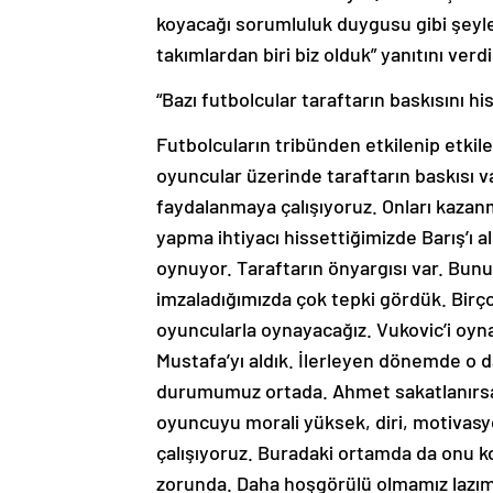
koyacağı sorumluluk duygusu gibi şeyle
takımlardan biri biz olduk” yanıtını verdi
“Bazı futbolcular taraftarın baskısını hi
Futbolcuların tribünden etkilenip etkilenm
oyuncular üzerinde taraftarın baskısı 
faydalanmaya çalışıyoruz. Onları kazanm
yapma ihtiyacı hissettiğimizde Barış’ı 
oynuyor. Taraftarın önyargısı var. Bun
imzaladığımızda çok tepki gördük. Birço
oyuncularla oynayacağız. Vukovic’i oyn
Mustafa’yı aldık. İlerleyen dönemde o da
durumumuz ortada. Ahmet sakatlanırsa 
oyuncuyu morali yüksek, diri, motiva
çalışıyoruz. Buradaki ortamda da onu k
zorunda. Daha hoşgörülü olmamız lazım