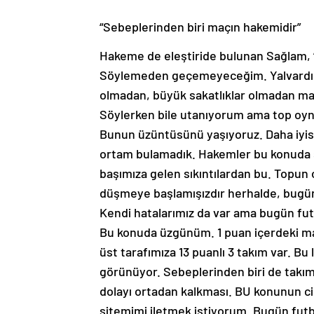
“Sebeplerinden biri maçın hakemidir”
Hakeme de eleştiride bulunan Sağlam, 
Söylemeden geçemeyeceğim. Yalvardık h
olmadan, büyük sakatlıklar olmadan maç
Söylerken bile utanıyorum ama top oyn
Bunun üzüntüsünü yaşıyoruz. Daha iyisin
ortam bulamadık. Hakemler bu konuda s
başımıza gelen sıkıntılardan bu. Topun o
düşmeye başlamışızdır herhalde, bugü
Kendi hatalarımız da var ama bugün fut
Bu konuda üzgünüm. 1 puan içerdeki maç
üst tarafımıza 13 puanlı 3 takım var. B
görünüyor. Sebeplerinden biri de takıml
dolayı ortadan kalkması. BU konunun ci
sitemimi iletmek istiyorum. Bugün futb