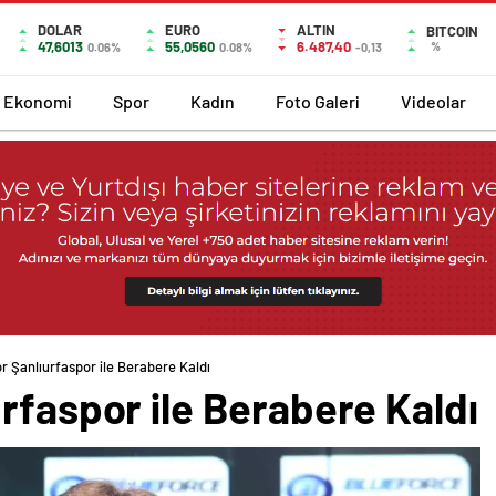
DOLAR
EURO
ALTIN
BITCOIN
47,6013
55,0560
6.487,40
%
0.06%
0.08%
-0,13
Ekonomi
Spor
Kadın
Foto Galeri
Videolar
r Şanlıurfaspor ile Berabere Kaldı
rfaspor ile Berabere Kaldı