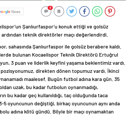
0
News
lispor’un Şanlıurfaspor’u konuk ettiği ve golsüz
ardından teknik direktörler maçı değerlendirdi.
por, sahasında Şanlıurfaspor ile golsüz berabere kaldı.
erde bulunan Kocaelispor Teknik Direktörü Ertuğrul
n, 3 puan ve liderlik keyfini yaşama beklentimiz vardı.
a pozisyonumuz, direkten dönen topumuz vardı. İkinci
 oynanamadı maalesef. Bugün futbol adına kara gün. 35
tboldan uzak, bu kadar futbolun oynanmadığı,
rın bu kadar geç kullanıldığı, taç olduğunda taca
-5 oyuncunun değiştiği, birkaç oyuncunun aynı anda
bolu adına kötü gündü. Böyle bir maçı oynamaktan