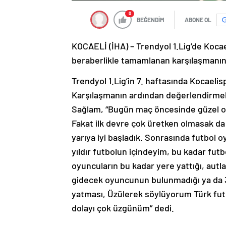
0
BEĞENDİM
ABONE OL
KOCAELİ (İHA) – Trendyol 1.Lig’de Kocae
beraberlikle tamamlanan karşılaşmanın 
Trendyol 1.Lig’in 7. haftasında Kocaelis
Karşılaşmanın ardından değerlendirmel
Sağlam, “Bugün maç öncesinde güzel oyu
Fakat ilk devre çok üretken olmasak d
yarıya iyi başladık. Sonrasında futbol
yıldır futbolun içindeyim, bu kadar fu
oyuncuların bu kadar yere yattığı, autla
gidecek oyuncunun bulunmadığı ya da 3
yatması, Üzülerek söylüyorum Türk fut
dolayı çok üzgünüm” dedi.