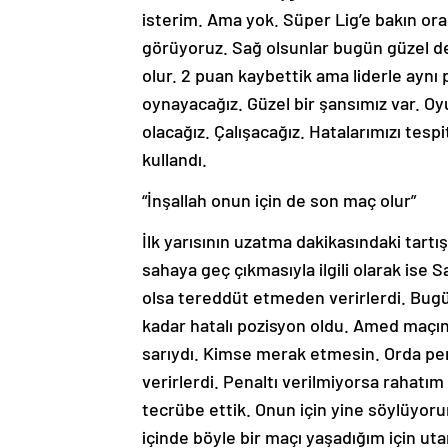
isterim. Ama yok. Süper Lig’e bakın or
görüyoruz. Sağ olsunlar bugün güzel de
olur. 2 puan kaybettik ama liderle aynı
oynayacağız. Güzel bir şansımız var. Oyu
olacağız. Çalışacağız. Hatalarımızı tespit
kullandı.
“İnşallah onun için de son maç olur”
İlk yarısının uzatma dakikasındaki tart
sahaya geç çıkmasıyla ilgili olarak ise
olsa tereddüt etmeden verirlerdi. Bugü
kadar hatalı pozisyon oldu. Amed maçınd
sarıydı. Kimse merak etmesin. Orda penal
verirlerdi. Penaltı verilmiyorsa rahatı
tecrübe ettik. Onun için yine söylüyor
içinde böyle bir maçı yaşadığım için 