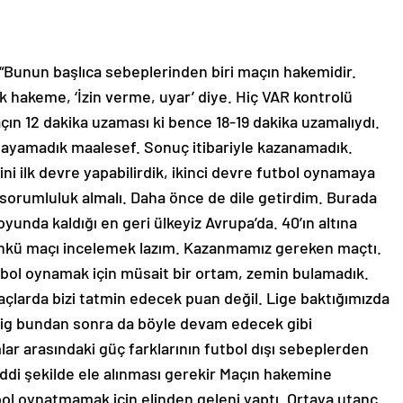
“Bunun başlıca sebeplerinden biri maçın hakemidir.
akeme, ‘İzin verme, uyar’ diye. Hiç VAR kontrolü
ın 12 dakika uzaması ki bence 18-19 dakika uzamalıydı.
ayamadık maalesef. Sonuç itibariyle kazanamadık.
i ilk devre yapabilirdik, ikinci devre futbol oynamaya
orumluluk almalı. Daha önce de dile getirdim. Burada
yunda kaldığı en geri ülkeyiz Avrupa’da. 40’ın altına
nkü maçı incelemek lazım. Kazanmamız gereken maçtı.
bol oynamak için müsait bir ortam, zemin bulamadık.
larda bizi tatmin edecek puan değil. Lige baktığımızda
u lig bundan sonra da böyle devam edecek gibi
ar arasındaki güç farklarının futbol dışı sebeplerden
ddi şekilde ele alınması gerekir Maçın hakemine
ol oynatmamak için elinden geleni yaptı. Ortaya utanç