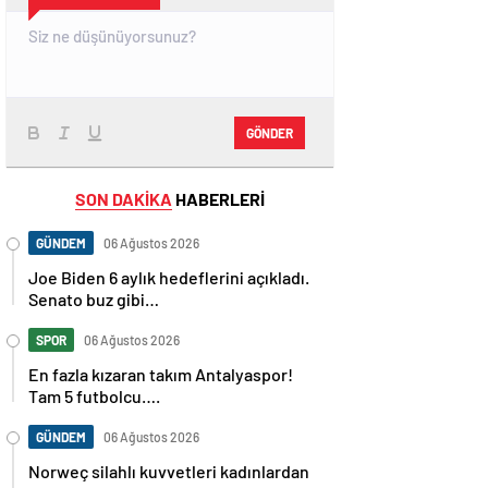
GÖNDER
SON DAKİKA
HABERLERİ
GÜNDEM
06 Ağustos 2026
Joe Biden 6 aylık hedeflerini açıkladı.
Senato buz gibi…
SPOR
06 Ağustos 2026
En fazla kızaran takım Antalyaspor!
Tam 5 futbolcu….
GÜNDEM
06 Ağustos 2026
Norweç silahlı kuvvetleri kadınlardan