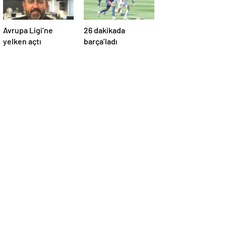
Avrupa Ligi’ne
26 dakikada
yelken açtı
barça’ladı