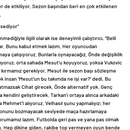
r de etkiliyor. Sezon başından beri en çok etkilenen
.
ssediyor”
ediğiyle ilgili olarak ise deneyimli çalıştırıcı, “Belli
var. Bunu kabul etmek lazım. Her oyuncudan
aya çalışıyoruz. Bunlarla oynayacağız. Önde değişiklik
alıyoruz, orta sahada Mesut’u koyuyoruz, yoksa Vukovic
u kırmamız gerekiyor. Mesut ile sezon başı sözleşme
k insan ‘Mesut’un bu takımda ne işi var?’ dedi. Bu
atmazsak Cihat girecek. Önde alternatif yok. Genç
 kendini geliştirecek. Tarkan’ı ortaya alınca arkadaki
Mehmet’i alıyoruz. Velhasıl şunu yapmalıyız; her
syonunu bozmayacak seviyede maça hazırlamaya
orumamız lazım. Futbolda geri pas ve yana pas olmak
. Hep dikine giden, rakibe top vermeyen oyun bende