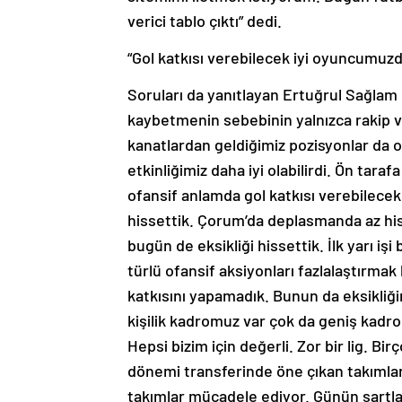
verici tablo çıktı” dedi.
“Gol katkısı verebilecek iyi oyuncumuz
Soruları da yanıtlayan Ertuğrul Sağlam
kaybetmenin sebebinin yalnızca rakip v
kanatlardan geldiğimiz pozisyonlar da ol
etkinliğimiz daha iyi olabilirdi. Ön tarafa
ofansif anlamda gol katkısı verebilece
hissettik. Çorum’da deplasmanda az hi
bugün de eksikliği hissettik. İlk yarı i
türlü ofansif aksiyonları fazlalaştırma
katkısını yapamadık. Bunun da eksikliğin
kişilik kadromuz var çok da geniş kadr
Hepsi bizim için değerli. Zor bir lig. B
dönemi transferinde öne çıkan takımlar 
takımlar mücadele ediyor. Günün şartlar