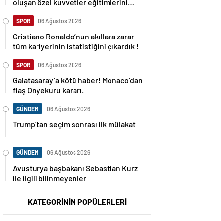
oluşan özel kuvvetler eğitimlerini
başlattı.
SPOR
06 Ağustos 2026
Cristiano Ronaldo’nun akıllara zarar
tüm kariyerinin istatistiğini çıkardık !
SPOR
06 Ağustos 2026
Galatasaray’a kötü haber! Monaco’dan
flaş Onyekuru kararı.
GÜNDEM
06 Ağustos 2026
Trump’tan seçim sonrası ilk mülakat
GÜNDEM
06 Ağustos 2026
Avusturya başbakanı Sebastian Kurz
ile ilgili bilinmeyenler
KATEGORİNİN POPÜLERLERİ