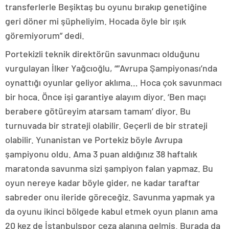
transferlerle Beşiktaş bu oyunu bırakıp genetiğine
geri döner mi şüpheliyim. Hocada öyle bir ışık
göremiyorum” dedi.
Portekizli teknik direktörün savunmacı olduğunu
vurgulayan İlker Yağcıoğlu, “”Avrupa Şampiyonası’nda
oynattığı oyunlar geliyor aklıma… Hoca çok savunmacı
bir hoca. Önce işi garantiye alayım diyor. ‘Ben maçı
berabere götüreyim atarsam tamam’ diyor. Bu
turnuvada bir strateji olabilir. Geçerli de bir strateji
olabilir. Yunanistan ve Portekiz böyle Avrupa
şampiyonu oldu. Ama 3 puan aldığınız 38 haftalık
maratonda savunma sizi şampiyon falan yapmaz. Bu
oyun nereye kadar böyle gider, ne kadar taraftar
sabreder onu ileride göreceğiz. Savunma yapmak ya
da oyunu ikinci bölgede kabul etmek oyun planın ama
20 kez de İstanbulspor ceza alanına gelmiş. Burada da