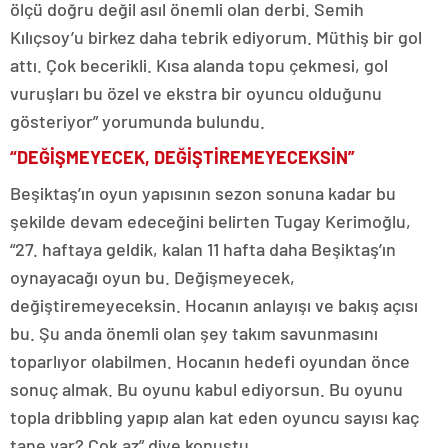
ölçü doğru değil asıl önemli olan derbi. Semih
Kılıçsoy’u birkez daha tebrik ediyorum. Müthiş bir gol
attı. Çok becerikli. Kısa alanda topu çekmesi, gol
vuruşları bu özel ve ekstra bir oyuncu olduğunu
gösteriyor” yorumunda bulundu.
“DEĞİŞMEYECEK, DEĞİŞTİREMEYECEKSİN”
Beşiktaş’ın oyun yapısının sezon sonuna kadar bu
şekilde devam edeceğini belirten Tugay Kerimoğlu,
“27. haftaya geldik, kalan 11 hafta daha Beşiktaş’ın
oynayacağı oyun bu. Değişmeyecek,
değiştiremeyeceksin. Hocanın anlayışı ve bakış açısı
bu. Şu anda önemli olan şey takım savunmasını
toparlıyor olabilmen. Hocanın hedefi oyundan önce
sonuç almak. Bu oyunu kabul ediyorsun. Bu oyunu
topla dribbling yapıp alan kat eden oyuncu sayısı kaç
tane var? Çok az” diye konuştu.