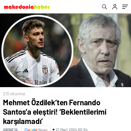
yapacak
210 okunma
Mehmet Özdilek’ten Fernando
Santos’a eleştiri! ‘Beklentilerimi
karşılamadı’
21 Mart 2024 00:54
ABONE OL
News