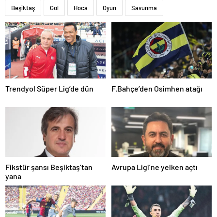
Beşiktaş
Gol
Hoca
Oyun
Savunma
Trendyol Süper Lig’de dün
F.Bahçe’den Osimhen atağı
Fikstür şansı Beşiktaş’tan
Avrupa Ligi’ne yelken açtı
yana