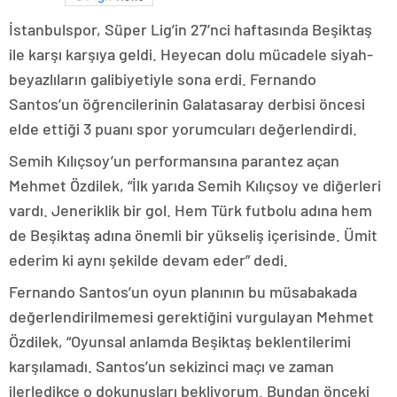
İstanbulspor, Süper Lig’in 27’nci haftasında Beşiktaş
ile karşı karşıya geldi. Heyecan dolu mücadele siyah-
beyazlıların galibiyetiyle sona erdi. Fernando
Santos’un öğrencilerinin Galatasaray derbisi öncesi
elde ettiği 3 puanı spor yorumcuları değerlendirdi.
Semih Kılıçsoy’un performansına parantez açan
Mehmet Özdilek, “İlk yarıda Semih Kılıçsoy ve diğerleri
vardı. Jeneriklik bir gol. Hem Türk futbolu adına hem
de Beşiktaş adına önemli bir yükseliş içerisinde. Ümit
ederim ki aynı şekilde devam eder” dedi.
Fernando Santos’un oyun planının bu müsabakada
değerlendirilmemesi gerektiğini vurgulayan Mehmet
Özdilek, “Oyunsal anlamda Beşiktaş beklentilerimi
karşılamadı. Santos’un sekizinci maçı ve zaman
ilerledikçe o dokunuşları bekliyorum. Bundan önceki