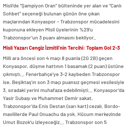
Misli’de “Şampiyon Oran’’ bülteninde yer alan ve “Canlı
Sohbet” seçeneği bulunan günün öne çıkan
maçlarından Konyaspor – Trabzonspor mücadelesini
kuponuna ekleyen Misli üyelerinin %29’u
Trabzonspor’un 3 puanı almasını bekliyor..
Misli Yazarı Cengiz İzmitli’nin Tercihi: Toplam Gol 2-3
Milli ara öncesi son 4 maçı 8 puanla (2G 2B) geçen
Konyaspor, düşme hattının 1 basamak (2 puan) üstüne
çıkmıştı… Fenerbahçe’ye 3-2 kaybeden Trabzonspor
ise, Beşiktaş’ın son 3 maçı puansız geçmesi vesilesiyle
3. sıradaki yerini muhafaza edebilmişti… Konyaspor’da
Yasir Subaşı ve Muhammet Demir sakat,
Trabzonspor’da Enis Destan (sarı kart) cezalı. Bordo-
mavililerde Paul Onuachu da yok. Hücum merkezinde
Umut Bozok’u izleyeceğiz… Trabzonspor son 5