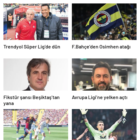
Trendyol Süper Lig’de dün
F.Bahçe’den Osimhen atağı
Fikstür şansı Beşiktaş’tan
Avrupa Ligi’ne yelken açtı
yana