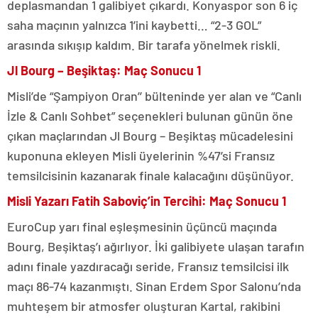
deplasmandan 1 galibiyet çıkardı. Konyaspor son 6 iç
saha maçının yalnızca 1’ini kaybetti… “2-3 GOL”
arasında sıkışıp kaldım. Bir tarafa yönelmek riskli.
Jl Bourg – Beşiktaş: Maç Sonucu 1
Misli’de “Şampiyon Oran’’ bülteninde yer alan ve “Canlı
İzle & Canlı Sohbet” seçenekleri bulunan günün öne
çıkan maçlarından Jl Bourg – Beşiktaş mücadelesini
kuponuna ekleyen Misli üyelerinin %47’si Fransız
temsilcisinin kazanarak finale kalacağını düşünüyor.
Misli Yazarı Fatih Saboviç’in Tercihi: Maç Sonucu 1
EuroCup yarı final eşleşmesinin üçüncü maçında
Bourg, Beşiktaş’ı ağırlıyor. İki galibiyete ulaşan tarafın
adını finale yazdıracağı seride, Fransız temsilcisi ilk
maçı 86-74 kazanmıştı. Sinan Erdem Spor Salonu’nda
muhteşem bir atmosfer oluşturan Kartal, rakibini