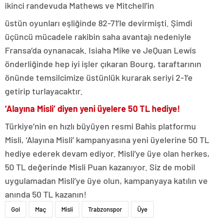
ikinci randevuda Mathews ve Mitchell’in
üstün oyunları eşliğinde 82-71’le devirmişti. Şimdi
üçüncü mücadele rakibin saha avantajı nedeniyle
Fransa’da oynanacak. Isiaha Mike ve JeQuan Lewis
önderliğinde hep iyi işler çıkaran Bourg, taraftarının
önünde temsilcimize üstünlük kurarak seriyi 2-1’e
getirip turlayacaktır.
‘Alayına Misli’ diyen yeni üyelere 50 TL hediye!
Türkiye’nin en hızlı büyüyen resmi Bahis platformu
Misli, ‘Alayına Misli’ kampanyasına yeni üyelerine 50 TL
hediye ederek devam ediyor. Misli’ye üye olan herkes,
50 TL değerinde Misli Puan kazanıyor. Siz de mobil
uygulamadan Misli’ye üye olun, kampanyaya katılın ve
anında 50 TL kazanın!
Gol
Maç
Misli
Trabzonspor
Üye