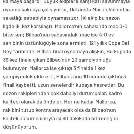
kalmaya başardı. Büyük ekiplere karşı katı savunmayla
oyunda kalmaya çalışıyorlar. Defansta Martin Valjent’in
sakatlığı sebebiyle oynaması zor. İki ekip bu sezon
ligde iki kez karşılaştı. Mallorca’nın sahasında maç 0-0
biterken; Bilbao’nun sahasındaki maç ise 4-0 ev
sahibinin üstünlüğüyle sona ermişti. 121 yıllık Copa Del
Rey tarihinde, Bilbao final oynamaya alışkın. Bu kupada
39 kez finale çıkan Bilbao’nun 23 şampiyonluğu
bulunuyor. Mallorca ise çıktığı 3 finalde 1 kez
şampiyonluk elde etti. Bilbao, son 10 senede çıktığı 3
finali kaybetti, uzun senelerdir kupaya hasretler. Bu
sezon rakiplerinden çok daha iyi durumdalar, kadro
kalitesi olarak da öndeler. Her ne kadar Mallorca,
rakibini tutup kontra arayacak olsa da Bilbao’nun
kaliteli hücumcularıyla işi 90 dakikada bitireceğini
düşünüyorum.