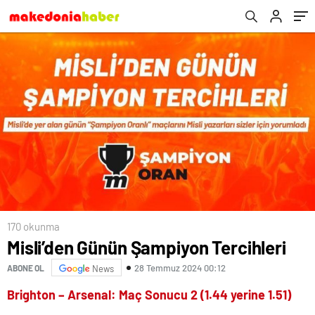
170 okunma
Misli’den Günün Şampiyon Tercihleri
28 Temmuz 2024 00:12
ABONE OL
News
Brighton – Arsenal: Maç Sonucu 2 (1.44 yerine 1.51)