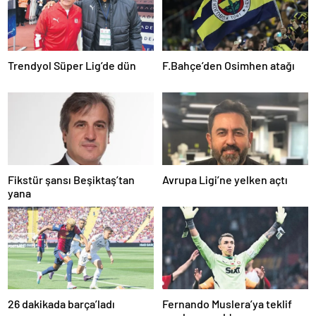
Trendyol Süper Lig’de dün
F.Bahçe’den Osimhen atağı
Fikstür şansı Beşiktaş’tan
Avrupa Ligi’ne yelken açtı
yana
26 dakikada barça’ladı
Fernando Muslera’ya teklif