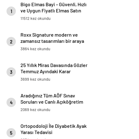
Bigo Elmas Bayi – Güvenli, Hızlı
ve Uygun Fiyatlı Elmas Satın
1
Almanın Yeni Adresi
11512 kez okundu
Roxx Signature modern ve
zamansız tasarımları bir araya
2
getiriyor
3864 kez okundu
25 Yıllık Miras Davasında Gözler
Temmuz Ayındaki Karar
3
Duruşmasına Çevrildi
3699 kez okundu
Aradığınız Tüm AÖF Sınav
Soruları ve Canlı Açıköğretim
4
Forumu Burada
2069 kez okundu
Ortopodoloji İle Diyabetik Ayak
Yarası Tedavisi
5