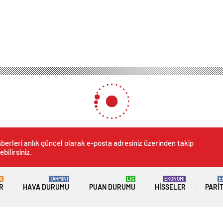
berleri anlık güncel olarak e-posta adresiniz üzerinden takip
ebilirsiniz.
K
TAHMİNİ
LİG
EKONOMİ
E
R
HAVA DURUMU
PUAN DURUMU
HISSELER
PARI