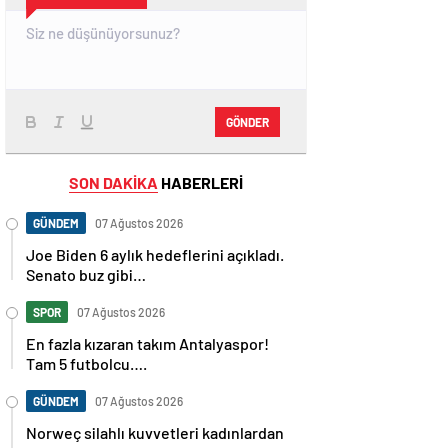
GÖNDER
SON DAKİKA
HABERLERİ
GÜNDEM
07 Ağustos 2026
Joe Biden 6 aylık hedeflerini açıkladı.
Senato buz gibi…
SPOR
07 Ağustos 2026
En fazla kızaran takım Antalyaspor!
Tam 5 futbolcu….
GÜNDEM
07 Ağustos 2026
Norweç silahlı kuvvetleri kadınlardan