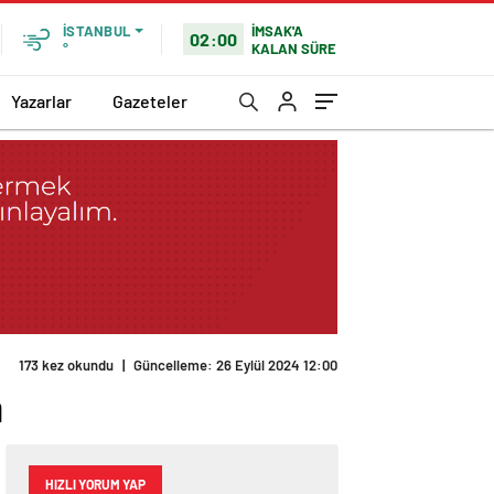
İMSAK'A
İSTANBUL
02:00
KALAN SÜRE
°
Yazarlar
Gazeteler
173 kez okundu
|
Güncelleme: 26 Eylül 2024 12:00
a
HIZLI YORUM YAP