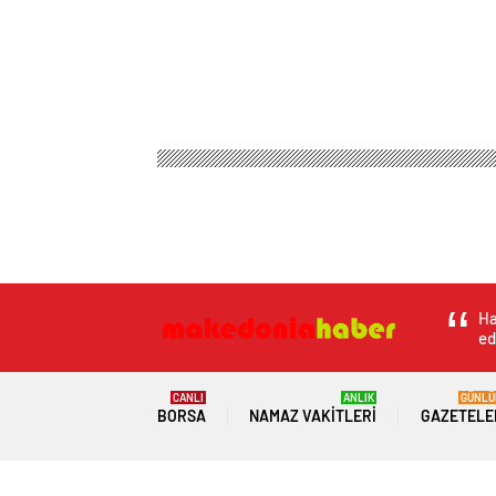
Ha
ed
CANLI
ANLIK
GÜNLÜ
BORSA
NAMAZ VAKITLERI
GAZETELE