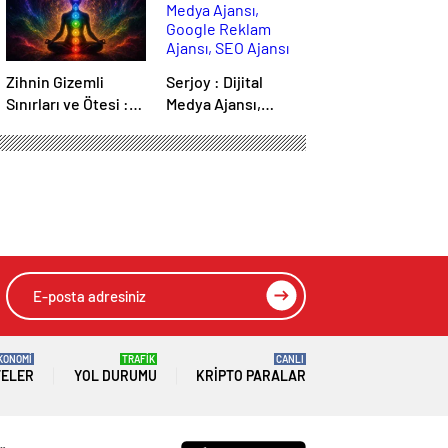
Zihnin Gizemli
Serjoy : Dijital
Sınırları ve Ötesi :
Medya Ajansı,
Nasılnedir.com
Google Reklam
Ajansı, SEO Ajansı
ve Web Tasarım
Ajansı
KONOMİ
TRAFİK
CANLI
TELER
YOL DURUMU
KRIPTO PARALAR