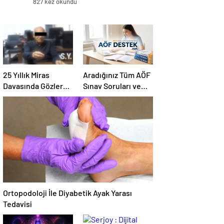
827 kez okundu
25 Yıllık Miras
Aradığınız Tüm AÖF
Davasında Gözler
Sınav Soruları ve
Temmuz Ayındaki
Canlı Açıköğretim
Karar Duruşmasına
Forumu Burada
Çevrildi
Ortopodoloji İle Diyabetik Ayak Yarası
Tedavisi