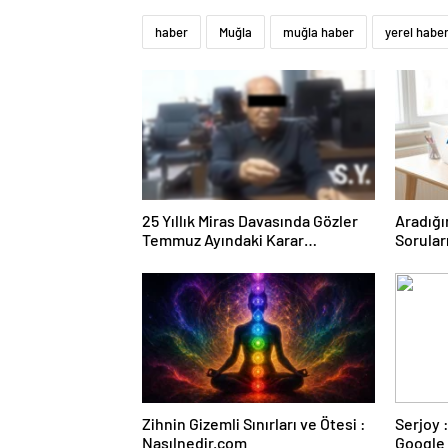
haber
Muğla
muğla haber
yerel habe
25 Yıllık Miras Davasında Gözler
Aradığı
Temmuz Ayındaki Karar
Sorular
Duruşmasına Çevrildi
Forumu
Zihnin Gizemli Sınırları ve Ötesi :
Serjoy : Dijital Medya Ajansı,
Nasılnedir.com
Google 