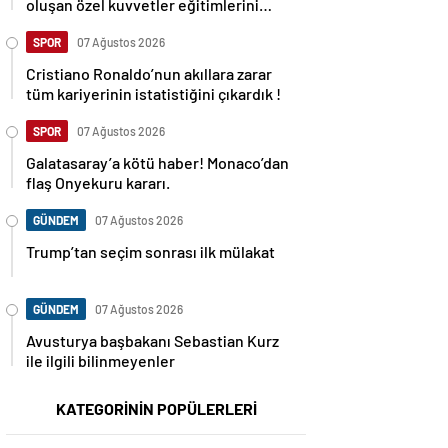
oluşan özel kuvvetler eğitimlerini
başlattı.
SPOR
07 Ağustos 2026
Cristiano Ronaldo’nun akıllara zarar
tüm kariyerinin istatistiğini çıkardık !
SPOR
07 Ağustos 2026
Galatasaray’a kötü haber! Monaco’dan
flaş Onyekuru kararı.
GÜNDEM
07 Ağustos 2026
Trump’tan seçim sonrası ilk mülakat
GÜNDEM
07 Ağustos 2026
Avusturya başbakanı Sebastian Kurz
ile ilgili bilinmeyenler
KATEGORİNİN POPÜLERLERİ