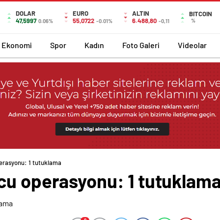
DOLAR
EURO
ALTIN
BITCOIN
47,5997
55,0722
6.488,80
%
0.06%
-0.01%
-0,11
Ekonomi
Spor
Kadın
Foto Galeri
Videolar
erasyonu: 1 tutuklama
cu operasyonu: 1 tutuklam