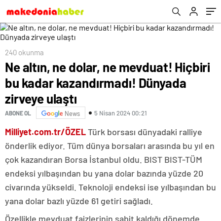
240 okunma
Ne altın, ne dolar, ne mevduat! Hiçbiri
bu kadar kazandırmadı! Dünyada
zirveye ulaştı
5 Nisan 2024 00:21
ABONE OL
News
Milliyet.com.tr/ÖZEL
Türk borsası dünyadaki ralliye
önderlik ediyor. Tüm dünya borsaları arasında bu yıl en
çok kazandıran Borsa İstanbul oldu. BIST BIST-TÜM
endeksi yılbaşından bu yana dolar bazında yüzde 20
civarında yükseldi. Teknoloji endeksi ise yılbaşından bu
yana dolar bazlı yüzde 61 getiri sağladı.
Özellikle mevduat faizlerinin sabit kaldığı dönemde