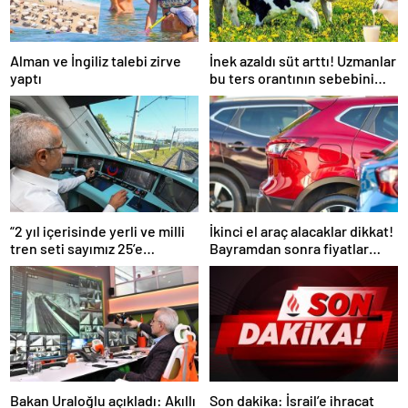
Alman ve İngiliz talebi zirve
İnek azaldı süt arttı! Uzmanlar
yaptı
bu ters orantının sebebini
açıkladı
“2 yıl içerisinde yerli ve milli
İkinci el araç alacaklar dikkat!
tren seti sayımız 25’e
Bayramdan sonra fiyatlar
ulaşacak”
artacak mı? İşte cevabı…
Bakan Uraloğlu açıkladı: Akıllı
Son dakika: İsrail’e ihracat