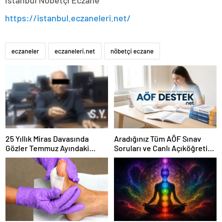
İstanbul Nöbetçi Eczane
https://istanbul.eczaneleri.net/
eczaneler
eczaneleri.net
nöbetçi eczane
25 Yıllık Miras Davasında
Aradığınız Tüm AÖF Sınav
Gözler Temmuz Ayındaki
Soruları ve Canlı Açıköğretim
Karar Duruşmasına Çevrildi
Forumu Burada