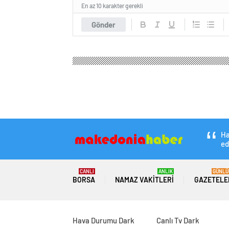
En az 10 karakter gerekli
Gönder
Makedonia Haber
Ekonomi
Borsa
Kırmızı ett
Kırmızı ette üç far
0
BEĞENDİM
ABONE OL
Et ve Süt Kurumu’nda 230 liraya satılan
600 liraya kadar yükseldi. Et çeşitleri
ve kasaplarda değiştiği görülürken, fi
kıymanın kilosu 540 liradan satılırken, B
ve Süt Kurumu’nda ise 229 liraya satılıy