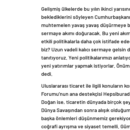
Gelişmiş ülkelerde bu yılın ikinci yarıs
beklediklerini söyleyen Cumhurbaşkanı Y
muhtemelen yavaş yavaş düşürmeye başl
sermaye akımı doğuracak. Bu yeni akımd
etkili politikalarla daha çok istifade e
biz? Uzun vadeli kalıcı sermaye gelsin 
tanıtıyoruz. Yeni politikalarımızı anlat
yeni yatırımlar yapmak istiyorlar. Önü
dedi.
Uluslararası ticaret ile ilgili konular
Forumu’nun ana destekçisi Hepsiburad
Doğan ise, ticaretin dünyada birçok şey
Dünya Savaşından sonra alışık olduğum
başka önlemleri düşünmemiz gerekiyor.
coğrafi ayrışma ve siyaset temelli. Gümr