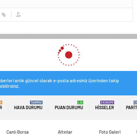
e üç farklı tarife! Fiyatlar semtten semte değişiyor
klı tarife! Fiyatlar semtten
0
News
 kıymanın kilosu bazı marketlerde 412, kasaplarda ise
nde fiyat tarifelerinin Et ve Süt Kurumu’nda, marketlerde
yatlar semtten semte de değişti. Beylikdüzü’nde
aşakşehir’de ise fiyatlar 600 liraya kadar çıktı. Kıyma, Et
or. Yine Beylikdüzü ilçesinde 570 lirayı bulan dana