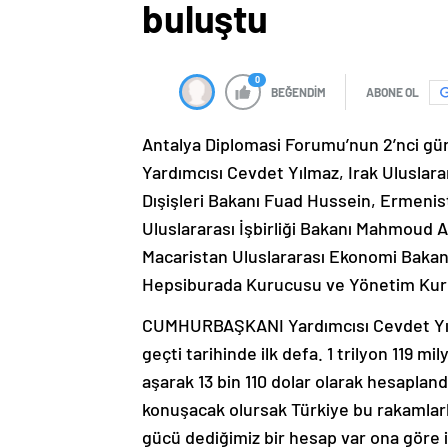
buluştu
0
BEĞENDİM
ABONE OL
Antalya Diplomasi Forumu’nun 2’nci 
Yardımcısı Cevdet Yılmaz, Irak Uluslara
Dışişleri Bakanı Fuad Hussein, Ermenista
Uluslararası İşbirliği Bakanı Mahmoud A
Macaristan Uluslararası Ekonomi Bakanı
Hepsiburada Kurucusu ve Yönetim Kuru
CUMHURBAŞKANI Yardımcısı Cevdet Yılm
geçti tarihinde ilk defa. 1 trilyon 119 mil
aşarak 13 bin 110 dolar olarak hesapland
konuşacak olursak Türkiye bu rakamlar
gücü dediğimiz bir hesap var ona göre 