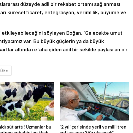
slararası düzeyde adil bir rekabet ortamı sağlanması
arı küresel ticaret, entegrasyon, verimlilik, büyüme ve
yi etkileyebileceğini söyleyen Doğan, “Gelecekte umut
 ihtiyacımız var. Bu büyük güçlerin ya da büyük
artlar altında refaha giden adil bir şekilde paylaşılan bir
Ülke
aldı süt arttı! Uzmanlar bu
“2 yıl içerisinde yerli ve milli tren
antının sebebini açıkladı
seti sayımız 25’e ulaşacak”