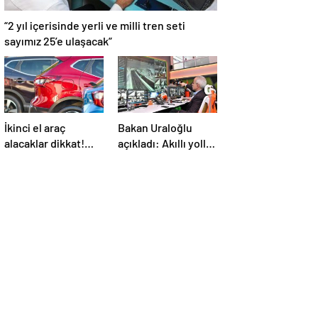
“2 yıl içerisinde yerli ve milli tren seti
sayımız 25’e ulaşacak”
İkinci el araç
Bakan Uraloğlu
alacaklar dikkat!
açıkladı: Akıllı yollar
Bayramdan sonra
geliyor
fiyatlar artacak mı?
İşte cevabı…