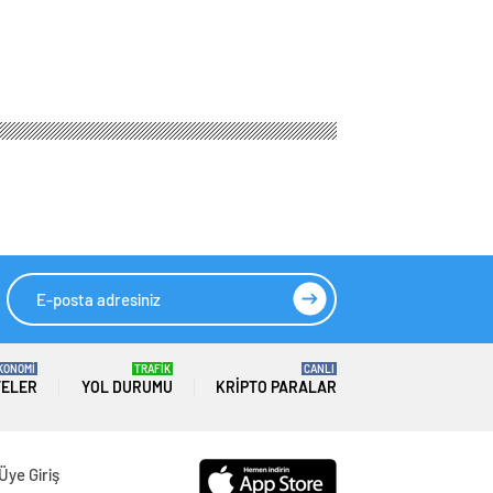
 semte değişiyor
HIZLI YORUM YAP
GÖNDER