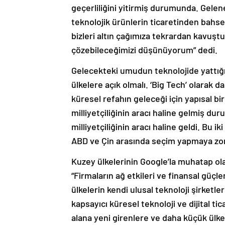
geçerliliğini yitirmiş durumunda. Gelen
teknolojik ürünlerin ticaretinden bahse
bizleri altın çağımıza tekrardan kavuştu
çözebileceğimizi düşünüyorum” dedi.
Gelecekteki umudun teknolojide yattığın
ülkelere açık olmalı. ‘Big Tech’ olarak da
küresel refahın geleceği için yapısal bir 
milliyetçiliğinin aracı haline gelmiş d
milliyetçiliğinin aracı haline geldi. Bu 
ABD ve Çin arasında seçim yapmaya zor
Kuzey ülkelerinin Google’la muhatap ola
“Firmaların ağ etkileri ve finansal güçl
ülkelerin kendi ulusal teknoloji şirketle
kapsayıcı küresel teknoloji ve dijital ti
alana yeni girenlere ve daha küçük ülk