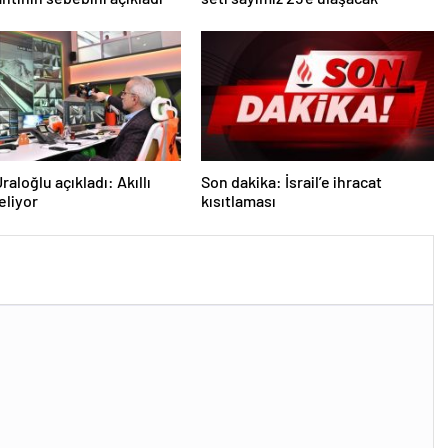
aloğlu açıkladı: Akıllı
Son dakika: İsrail’e ihracat
eliyor
kısıtlaması