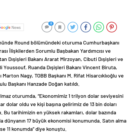
0
News
gününde Round bölümündeki oturuma Cumhurbaşkanı
rası İlişkilerden Sorumlu Başbakan Yardımcısı ve
n Dışişleri Bakanı Ararat Mirzoyan, Cibuti Dışişleri ve
li Youssouf, Ruanda Dışişleri Bakanı Vincent Biruta,
 Marton Nagy, TOBB Başkanı M. Rifat Hisarcıklıoğlu ve
lu Başkanı Hanzade Doğan katıldı.
az oturumda, “Ekonomimiz 1 trilyon dolar seviyesini
yar dolar oldu ve kişi başına gelirimiz de 13 bin doları
ı. Bu tarihimizin en yüksek rakamları, dolar bazında
la dünyanın 17 büyük ekonomisi konumunda. Satın alma
ise 11 konumda” diye konuştu.