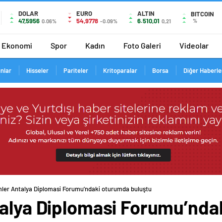
DOLAR
EURO
ALTIN
BITCOIN
47,5956
54,9778
6.510,01
%
0.06%
-0.09%
0,21
Ekonomi
Spor
Kadın
Foto Galeri
Videolar
ınlar
Hisseler
Pariteler
Kritoparalar
Borsa
Diğer Haberle
mler Antalya Diplomasi Forumu’ndaki oturumda buluştu
talya Diplomasi Forumu’nd