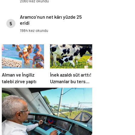
2060 kez okundu
Aramco’nun net kârı yüzde 25
eridi
5
1984 kez okundu
Alman ve İngiliz
İnek azaldı süt arttı!
talebi zirve yaptı
Uzmanlar bu ters
orantının sebebini
açıkladı