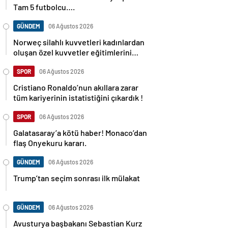
Tam 5 futbolcu….
GÜNDEM
06 Ağustos 2026
Norweç silahlı kuvvetleri kadınlardan
oluşan özel kuvvetler eğitimlerini
başlattı.
SPOR
06 Ağustos 2026
Cristiano Ronaldo’nun akıllara zarar
tüm kariyerinin istatistiğini çıkardık !
SPOR
06 Ağustos 2026
Galatasaray’a kötü haber! Monaco’dan
flaş Onyekuru kararı.
GÜNDEM
06 Ağustos 2026
Trump’tan seçim sonrası ilk mülakat
GÜNDEM
06 Ağustos 2026
Avusturya başbakanı Sebastian Kurz