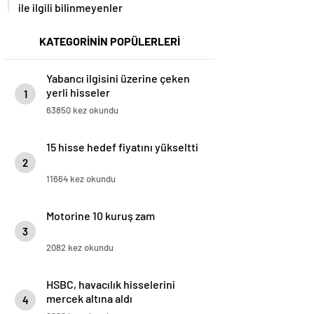
ile ilgili bilinmeyenler
KATEGORİNİN POPÜLERLERİ
Yabancı ilgisini üzerine çeken
yerli hisseler
1
63850 kez okundu
15 hisse hedef fiyatını yükseltti
2
11664 kez okundu
Motorine 10 kuruş zam
3
2082 kez okundu
HSBC, havacılık hisselerini
mercek altına aldı
4