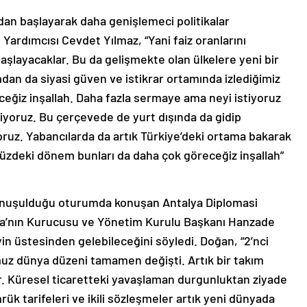
ından başlayarak daha genişlemeci politikalar
ardımcısı Cevdet Yılmaz, “Yani faiz oranlarını
ayacaklar. Bu da gelişmekte olan ülkelere yeni bir
an da siyasi güven ve istikrar ortamında izlediğimiz
deceğiz inşallah. Daha fazla sermaye ama neyi istiyoruz
diyoruz. Bu çerçevede de yurt dışında da gidip
ıyoruz. Yabancılarda da artık Türkiye’deki ortama bakarak
müzdeki dönem bunları da daha çok göreceğiz inşallah”
ın konuşulduğu oturumda konuşan Antalya Diplomasi
a’nın Kurucusu ve Yönetim Kurulu Başkanı Hanzade
in üstesinden gelebileceğini söyledi. Doğan, “2’nci
uz dünya düzeni tamamen değişti. Artık bir takım
 Küresel ticaretteki yavaşlaman durgunluktan ziyade
ük tarifeleri ve ikili sözleşmeler artık yeni dünyada