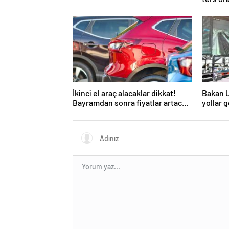
İkinci el araç alacaklar dikkat!
Bakan Ur
Bayramdan sonra fiyatlar artacak
yollar g
mı? İşte cevabı…