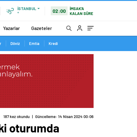
İMSAK'A
İSTANBUL
02:00
KALAN SÜRE
°
Yazarlar
Gazeteler
r
Döviz
Emtia
Kredi
aki oturumda