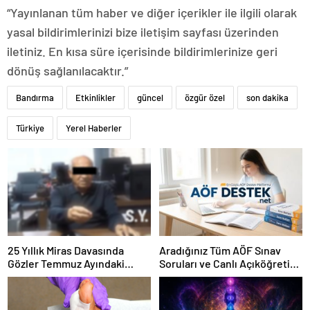
“Yayınlanan tüm haber ve diğer içerikler ile ilgili olarak
yasal bildirimlerinizi bize iletişim sayfası üzerinden
iletiniz. En kısa süre içerisinde bildirimlerinize geri
dönüş sağlanılacaktır.”
Bandırma
Etkinlikler
güncel
özgür özel
son dakika
Türkiye
Yerel Haberler
25 Yıllık Miras Davasında
Aradığınız Tüm AÖF Sınav
Gözler Temmuz Ayındaki
Soruları ve Canlı Açıköğretim
Karar Duruşmasına Çevrildi
Forumu Burada