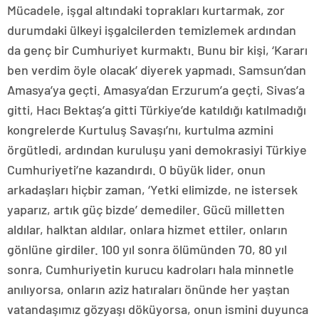
Mücadele, işgal altındaki toprakları kurtarmak, zor
durumdaki ülkeyi işgalcilerden temizlemek ardından
da genç bir Cumhuriyet kurmaktı. Bunu bir kişi, ‘Kararı
ben verdim öyle olacak’ diyerek yapmadı. Samsun’dan
Amasya’ya geçti. Amasya’dan Erzurum’a geçti, Sivas’a
gitti, Hacı Bektaş’a gitti Türkiye’de katıldığı katılmadığı
kongrelerde Kurtuluş Savaşı’nı, kurtulma azmini
örgütledi, ardından kuruluşu yani demokrasiyi Türkiye
Cumhuriyeti’ne kazandırdı. O büyük lider, onun
arkadaşları hiçbir zaman, ‘Yetki elimizde, ne istersek
yaparız, artık güç bizde’ demediler. Gücü milletten
aldılar, halktan aldılar, onlara hizmet ettiler, onların
gönlüne girdiler. 100 yıl sonra ölümünden 70, 80 yıl
sonra, Cumhuriyetin kurucu kadroları hala minnetle
anılıyorsa, onların aziz hatıraları önünde her yaştan
vatandaşımız gözyaşı döküyorsa, onun ismini duyunca